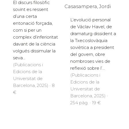
El discurs filosòfic
Casasampera, Jordi
sovint es ressent
d’una certa
L’evolució personal
entonació forçada,
de Václav Havel, de
com si per un
dramaturg dissident a
complex d’inferioritat
la Txecoslovàquia
davant de la ciència
soviètica a president
volgués dissimular la
del govern, obre
seva...
nombroses vies de
(Publicacions i
reflexió sobre l’...
Edicions de la
(Publicacions i
Universitat de
Edicions de la
Barcelona, 2025) · 8
Universitat de
€
Barcelona, 2025) ·
254 pàg. · 19 €