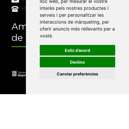
lloc web
,
per mesurar el vostre
interès pels nostres productes i
+34 964 72 89 93
serveis i per personalitzar les
interaccions de màrqueting
,
per
Amb el suport
oferir anuncis més rellevants per a
de
vostè
.
Estic d’acord
Declino
Canviar preferències
Universitat Abat Oliba CEU
•
Universitat d'Alacant
•
Universitat d'Andorra
•
Universitat Autònoma de