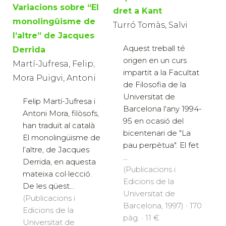
Variacions sobre “El
dret a Kant
monolingüisme de
Turró Tomàs, Salvi
l’altre” de Jacques
Aquest treball té
Derrida
origen en un curs
Martí-Jufresa, Felip;
impartit a la Facultat
Mora Puigvi, Antoni
de Filosofia de la
Universitat de
Felip Martí-Jufresa i
Barcelona l'any 1994-
Antoni Mora, filòsofs,
95 en ocasió del
han traduït al català
bicentenari de "La
El monolingüisme de
pau perpètua". El fet
l’altre, de Jacques
...
Derrida, en aquesta
(Publicacions i
mateixa col·lecció.
Edicions de la
De les qüest...
Universitat de
(Publicacions i
Barcelona, 1997) · 170
Edicions de la
pàg. · 11 €
Universitat de