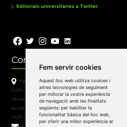
Editorials universitàries a Twitter
Contacte
Fem servir cookies
Aquest lloc web utilitza cookies i
Xarxa Vives d'Universitats
altres tecnologies de seguiment
Edifici Àgora
per millorar la vostra experiència
Universitat Jaume I, local 10
de navegació amb les finalitats
següents:
per habilitar la
Av. de Vicent Sos Baynat, s/n
funcionalitat bàsica del lloc web
,
12071 Castelló de la Plana
per oferir una millor experiència al
e-buc@vives.org