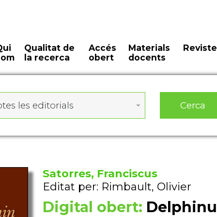
Qui
Qualitat de
Accés
Materials
Reviste
som
la recerca
obert
docents
Cerca
tes les editorials
Satorres, Franciscus
Editat per: Rimbault, Olivier
Digital obert:
Delphinus