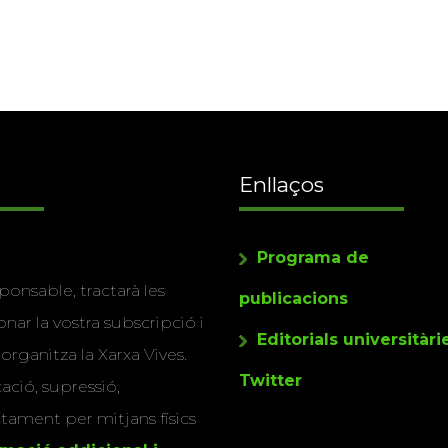
Enllaços
Programa de
ponsable, tractarà les
publicacions
nar la vostra subscripció i
Editorials universitàri
 organitza la Xarxa Vives.
Twitter
cació, supressió,
actament per mitjans físics