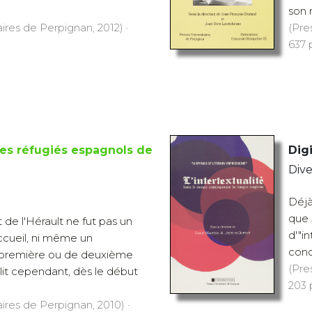
son r
aires de Perpignan, 2012) ·
(Pre
637 p
es réfugiés espagnols de
Digi
Dive
Déjà
que 
 de l'Hérault ne fut pas un
d'"i
cueil, ni même un
conce
première ou de deuxième
(Pre
llit cependant, dès le début
203 p
aires de Perpignan, 2010) ·