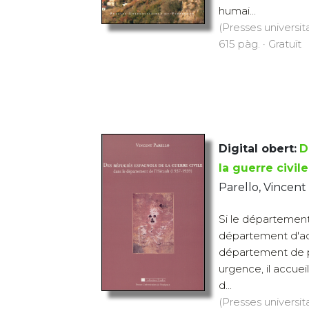
humai...
(Presses universit
615 pàg. · Gratuït
Digital obert:
D
la guerre civile
Parello, Vincent
Si le département
département d'ac
département de 
urgence, il accuei
d...
(Presses universit