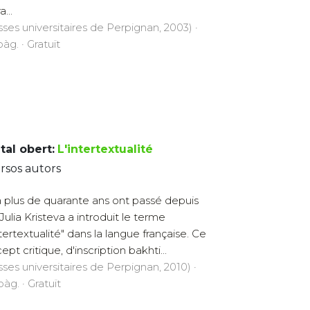
a...
sses universitaires de Perpignan, 2003) ·
àg. · Gratuït
tal obert:
L'intertextualité
rsos autors
 plus de quarante ans ont passé depuis
Julia Kristeva a introduit le terme
ntertextualité" dans la langue française. Ce
pt critique, d'inscription bakhti...
sses universitaires de Perpignan, 2010) ·
àg. · Gratuït