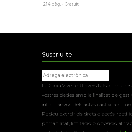
214 pàg. · Gratuït
Suscriu-te
La Xarxa Vives d’Universitats, com a res
vostres dades amb la finalitat de gestio
informar-vos dels actes i activitats que
Podeu exercir els drets d’accés, rectifi
portabilitat, limitació o oposició al tr