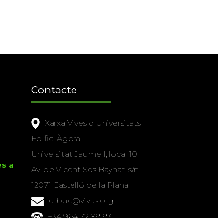
Contacte
Xarxa Vives d'Universitats
Edifici Àgora
Universitat Jaume I, local 10
es a
Av. de Vicent Sos Baynat, s/n
12071 Castelló de la Plana
e-buc@vives.org
+34 964 72 89 93