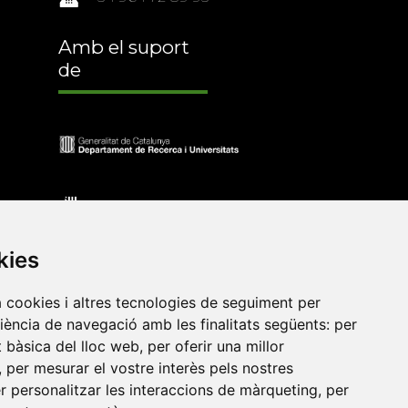
Amb el suport
de
kies
a cookies i altres tecnologies de seguiment per
riència de navegació amb les finalitats següents:
per
at bàsica del lloc web
,
per oferir una millor
•
Universitat de Barcelona
•
Universitat CEU Cardenal
,
per mesurar el vostre interès pels nostres
itat Jaume I
•
Universitat de Lleida
•
Universitat Miguel
er personalitzar les interaccions de màrqueting
,
per
ca de Catalunya
•
Universitat Politècnica de València
•