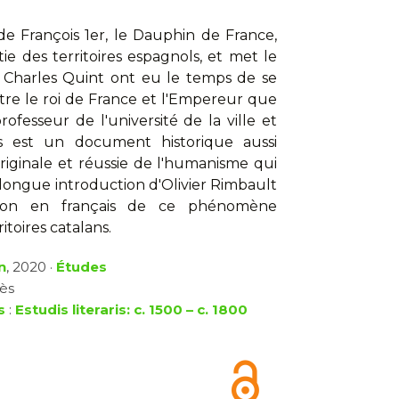
de François 1er, le Dauphin de France,
tie des territoires espagnols, et met le
 Charles Quint ont eu le temps de se
tre le roi de France et l'Empereur que
ofesseur de l'université de la ville et
s est un document historique aussi
originale et réussie de l'humanisme qui
a longue introduction d'Olivier Rimbault
tion en français de ce phénomène
ritoires catalans.
n
, 2020 ·
Études
cès
s
:
Estudis literaris: c. 1500 – c. 1800