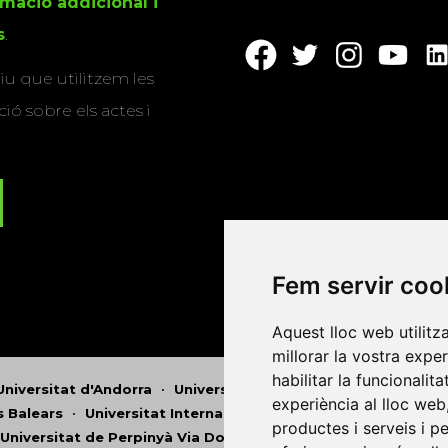
rmació addicional i
s
.
u que utilitzem les
ió sobre els actes i
Fem servir coo
Aquest lloc web utilitz
millorar la vostra expe
habilitar la funcionalit
Universitat d'Andorra
•
Universitat Autònoma de Barcelona
experiència al lloc web
es Balears
•
Universitat Internacional de Catalunya
•
Univers
productes i serveis i p
Universitat de Perpinyà Via Domitia
•
Universitat Politècni