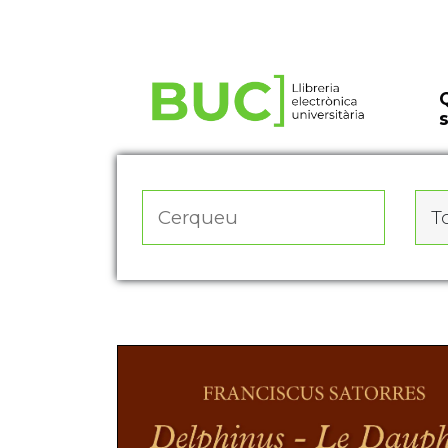
Actualitza les preferències de les cookies
To