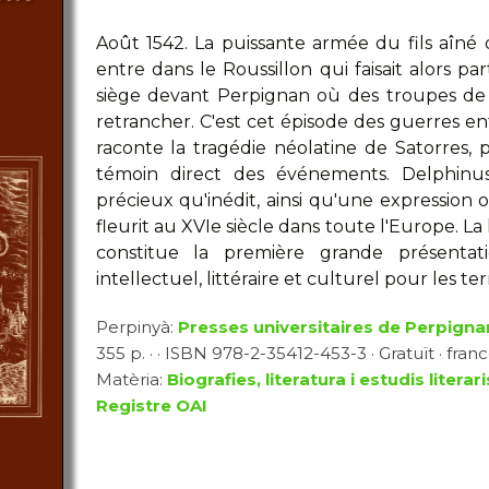
Août 1542. La puissante armée du fils aîné 
entre dans le Roussillon qui faisait alors par
siège devant Perpignan où des troupes de
retrancher. C'est cet épisode des guerres en
raconte la tragédie néolatine de Satorres, pr
témoin direct des événements. Delphinu
précieux qu'inédit, ainsi qu'une expression 
fleurit au XVIe siècle dans toute l'Europe. L
constitue la première grande présenta
intellectuel, littéraire et culturel pour les ter
Perpinyà:
Presses universitaires de Perpigna
355 p. · · ISBN 978-2-35412-453-3 · Gratuït · fran
Matèria:
Biografies, literatura i estudis literari
Registre OAI