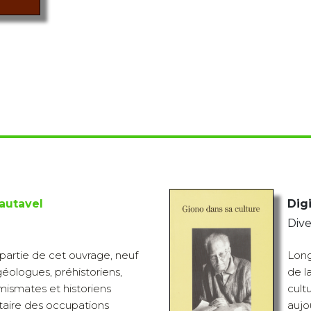
autavel
Digi
Dive
partie de cet ouvrage, neuf
Lon
géologues, préhistoriens,
de l
ismates et historiens
cult
taire des occupations
aujo