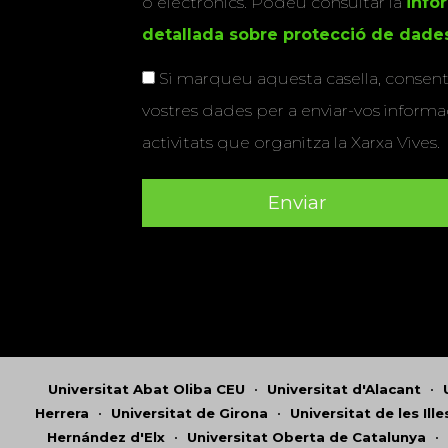
o electrònics. Podeu consultar la
info
detallada sobre protecció de dade
Si marqueu aquesta casella, consenti
vostres dades per a enviar-vos informac
activitats que organitza la Xarxa Vives.
Universitat Abat Oliba CEU
•
Universitat d'Alacant
•
Herrera
•
Universitat de Girona
•
Universitat de les Ill
Hernández d'Elx
•
Universitat Oberta de Catalunya
•