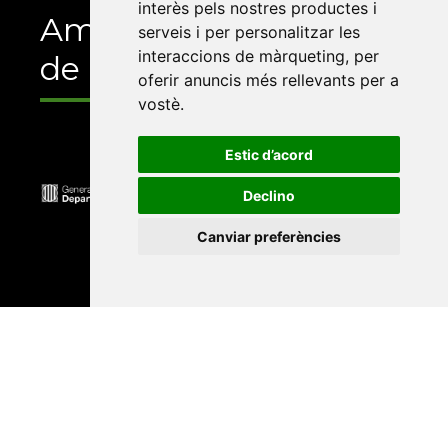
interès pels nostres productes i
Amb el suport
serveis i per personalitzar les
interaccions de màrqueting
,
per
de
oferir anuncis més rellevants per a
vostè
.
Estic d’acord
Declino
Canviar preferències
Universitat Abat Oliba CEU
•
Universitat d'Alacant
•
Universitat d'Andorra
•
Universitat Autònoma de
Barcelona
•
Universitat de Barcelona
•
Universitat
CEU Cardenal Herrera
•
Universitat de Girona
•
Universitat de les Illes Balears
•
Universitat