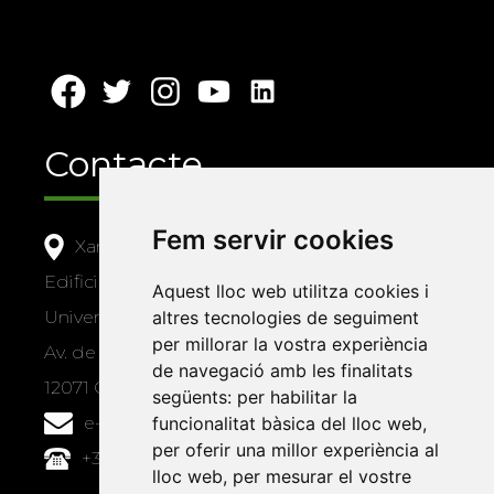
Contacte
Fem servir cookies
Xarxa Vives d'Universitats
Edifici Àgora
Aquest lloc web utilitza cookies i
Universitat Jaume I, local 10
altres tecnologies de seguiment
per millorar la vostra experiència
Av. de Vicent Sos Baynat, s/n
de navegació amb les finalitats
12071 Castelló de la Plana
següents:
per habilitar la
e-buc@vives.org
funcionalitat bàsica del lloc web
,
per oferir una millor experiència al
+34 964 72 89 93
lloc web
,
per mesurar el vostre