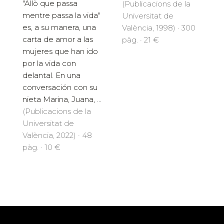
"Allò que passa
(Publicacions de la
mentre passa la vida"
Universitat de
es, a su manera, una
València, 1998) · 300
carta de amor a las
pàg. · 21 €
mujeres que han ido
por la vida con
delantal. En una
conversación con su
nieta Marina, Juana, ...
(Publicacions de la
Universitat de
València, 2022) · 48
pàg. · 10 €