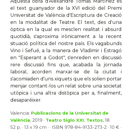
Aquesta obra d'Alexandre Tomás Martínez és
el text guanyador de la XVI edició del Premi
Universitat de València d'Escriptura de Creació
en la modalitat de Teatre. El text, des d'una
òptica en la qual es mesclen realitat i absurd
quotidià, s'aproxima irònicament a la recent
situació política del nostre país. Els vagabunds
Vino i Sefué, a la manera de Vladimir i Estragó
en "Esperant a Godot", s'enreden en discussió
rere discussió fins que, acabada la jornada
laboral, acorden marxar-se de la ciutat i
s'acomiaden d'uns xiquets que els solien portar
menjar contant-los un relat sobre una societat
utòpica i una altra distòpica per a, finalment,
desaparéixer.
Valencia:
Publicacions de la Universitat de
València
, 2019 ·
Teatro Siglo XXI. Textos
, 18
52 p. · 13 x 19 cm · · ISBN 978-84-9133-273-2 · 10 € ·