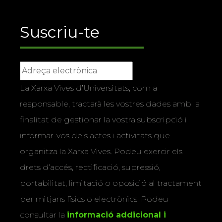
Suscriu-te
La Xarxa Vives d’Universitats, com a
responsable, tractarà les vostres dades amb la
finalitat de gestionar la vostra subscripció i
informar-vos dels actes i activitats que
organitza la Xarxa Vives. Podeu exercir els
drets d’accés, rectificació, supressió,
portabilitat, limitació o oposició al tractament
per mitjans físics o electrònics. Podeu
consultar la
informació addicional i