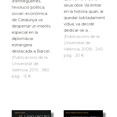
d'entreguerres,
seua obra. Va entrar
l'evolució política,
en la història quan, al
social i econòmica
quedar sobtadament
de Catalunya va
vídua, va decidir
despertar un interès
dedicar-se a...
especial en la
(Publicacions de la
diplomàcia
Universitat de
estrangera
València, 2009) · 240
destacada a Barcel...
pàg. · 20 €
(Publicacions de la
Universitat de
València, 2011) · 380
pàg. · 13 €