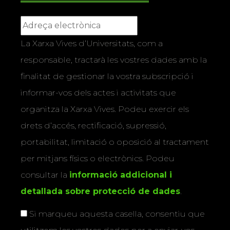
La Xarxa Vives d’Universitats, com a
responsable, tractarà les vostres dades amb la
finalitat de gestionar la vostra subscripció i
informar-vos dels actes i activitats que
organitza la Xarxa Vives. Podeu exercir els
drets d’accés, rectificació, supressió,
portabilitat, limitació o oposició al tractament
per mitjans físics o electrònics. Podeu
consultar la
informació addicional i
detallada sobre protecció de dades
.
Si marqueu aquesta casella, consentiu que