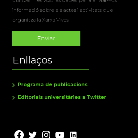
utilitzem les vostres dades per a enviar-vos
informació sobre els actes i activitats que
organitza la Xarxa Vives.
Enllaços
Programa de publicacions
Editorials universitàries a Twitter