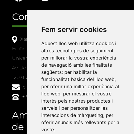
Contacte
Fem servir cookies
Xarxa Vives d'Universitats
Aquest lloc web utilitza cookies i
Edifici Àgora
altres tecnologies de seguiment
per millorar la vostra experiència
Universitat Jaume I, local 10
de navegació amb les finalitats
Av. de Vicent Sos Baynat, s/n
següents:
per habilitar la
12071 Castelló de la Plana
funcionalitat bàsica del lloc web
,
per oferir una millor experiència al
e-buc@vives.org
lloc web
,
per mesurar el vostre
+34 964 72 89 93
interès pels nostres productes i
serveis i per personalitzar les
Amb el suport
interaccions de màrqueting
,
per
oferir anuncis més rellevants per a
de
vostè
.