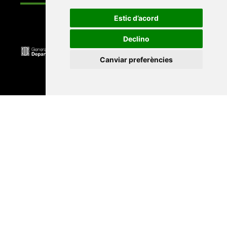
Estic d’acord
Declino
Canviar preferències
Universitat Abat Oliba CEU
•
Universitat d'Alacant
•
Universitat d'Andorra
•
Universitat Autònoma de
Barcelona
•
Universitat de Barcelona
•
Universitat
CEU Cardenal Herrera
•
Universitat de Girona
•
Universitat de les Illes Balears
•
Universitat
Internacional de Catalunya
•
Universitat Jaume I
•
Universitat de Lleida
•
Universitat Miguel Hernández
d'Elx
•
Universitat Oberta de Catalunya
•
Universitat
de Perpinyà Via Domitia
•
Universitat Politècnica de