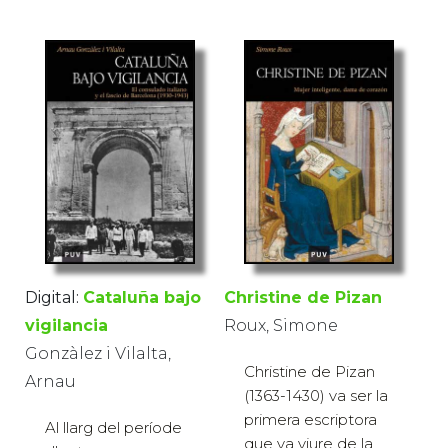
Digital:
Cataluña bajo
Christine de Pizan
vigilancia
Roux, Simone
Gonzàlez i Vilalta,
Christine de Pizan
Arnau
(1363-1430) va ser la
primera escriptora
Al llarg del període
que va viure de la