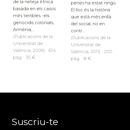
de la neteja ètnica
penes ha estat ningú.
basada en els casos
El lloc és la història
més terribles -els
que està més enllà
genocidis colonials,
del social, no en
Armènia,...
contr...
(Publicacions de la
(Publicacions de la
Universitat de
Universitat de
València, 2009) · 614
València, 2011) · 200
pàg. · 35 €
pàg. · 8 €
Suscriu-te