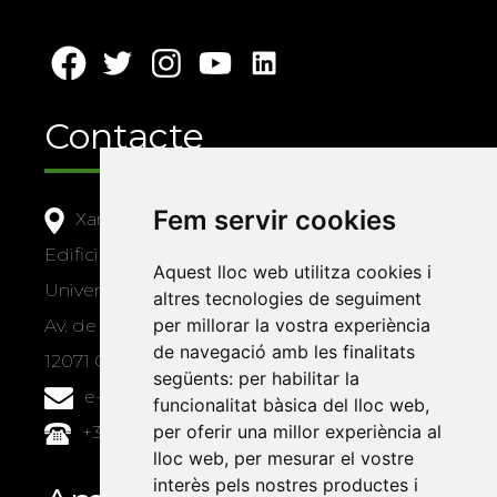
Contacte
Fem servir cookies
Xarxa Vives d'Universitats
Edifici Àgora
Aquest lloc web utilitza cookies i
Universitat Jaume I, local 10
altres tecnologies de seguiment
per millorar la vostra experiència
Av. de Vicent Sos Baynat, s/n
de navegació amb les finalitats
12071 Castelló de la Plana
següents:
per habilitar la
e-buc@vives.org
funcionalitat bàsica del lloc web
,
per oferir una millor experiència al
+34 964 72 89 93
lloc web
,
per mesurar el vostre
interès pels nostres productes i