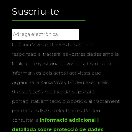
Suscriu-te
La Xarxa Vives d’Universitats, com a
responsable, tractarà les vostres dades amb la
finalitat de gestionar la vostra subscripció i
informar-vos dels actes i activitats que
organitza la Xarxa Vives. Podeu exercir els
drets d’accés, rectificació, supressió,
portabilitat, limitació o oposició al tractament
per mitjans físics o electrònics. Podeu
consultar la
informació addicional i
detallada sobre protecció de dades
.