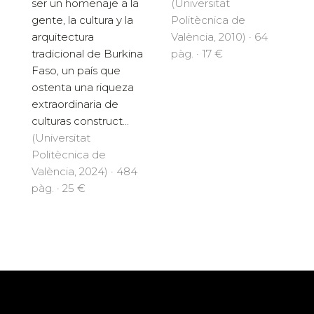
(Universitat
ser un homenaje a la
Politècnica de
gente, la cultura y la
València, 2010) · 64
arquitectura
pàg. · 17 €
tradicional de Burkina
Faso, un país que
ostenta una riqueza
extraordinaria de
culturas construct...
(Universitat
Politècnica de
València, 2024) · 484
pàg. · 25 €