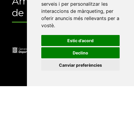
Amb el suport
serveis i per personalitzar les
de
interaccions de màrqueting
,
per
oferir anuncis més rellevants per a
vostè
.
Estic d’acord
Declino
Canviar preferències
Universitat Abat Oliba CEU
•
Universitat d'Alacant
•
Universitat d'Andorra
•
Universitat Autònoma de
Barcelona
•
Universitat de Barcelona
•
Universitat
CEU Cardenal Herrera
•
Universitat de Girona
•
Universitat de les Illes Balears
•
Universitat
Internacional de Catalunya
•
Universitat Jaume I
•