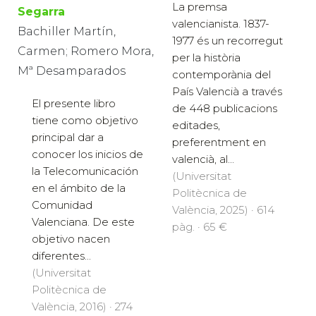
La premsa
Segarra
valencianista. 1837-
Bachiller Martín,
1977 és un recorregut
Carmen; Romero Mora,
per la història
Mª Desamparados
contemporània del
País Valencià a través
El presente libro
de 448 publicacions
tiene como objetivo
editades,
principal dar a
preferentment en
conocer los inicios de
valencià, al...
la Telecomunicación
(Universitat
en el ámbito de la
Politècnica de
Comunidad
València, 2025) · 614
Valenciana. De este
pàg. · 65 €
objetivo nacen
diferentes...
(Universitat
Politècnica de
València, 2016) · 274