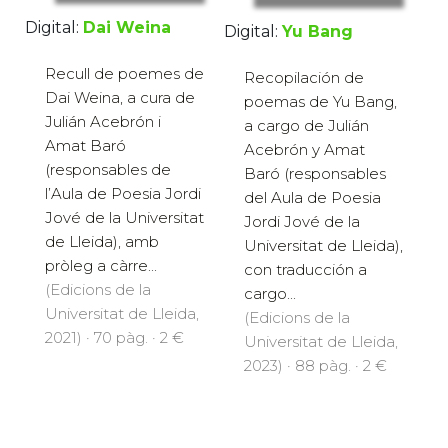
Digital:
Dai Weina
Digital:
Yu Bang
Recull de poemes de
Recopilación de
Dai Weina, a cura de
poemas de Yu Bang,
Julián Acebrón i
a cargo de Julián
Amat Baró
Acebrón y Amat
(responsables de
Baró (responsables
l’Aula de Poesia Jordi
del Aula de Poesia
Jové de la Universitat
Jordi Jové de la
de Lleida), amb
Universitat de Lleida),
pròleg a càrre...
con traducción a
(Edicions de la
cargo...
Universitat de Lleida,
(Edicions de la
2021) · 70 pàg. · 2 €
Universitat de Lleida,
2023) · 88 pàg. · 2 €