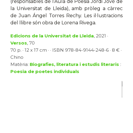
(responsables de l’Aula de Poesia Jordi Jové de
la Universitat de Lleida), amb pròleg a càrrec
de Juan Ángel Torres Rechy. Les il·lustracions
del llibre són obra de Lorena Rivega.
Edicions de la Universitat de Lleida
, 2021 ·
Versos
, 70
70 p. · 12 x 17 cm · · ISBN 978-84-9144-248-6 · 8 € ·
Chino
Matèria:
Biografies, literatura i estudis literaris
:
Poesia de poetes individuals