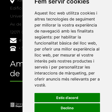
Fem servir cookies
Xarxa Vives d'Universitats
Edifici Àgora
Aquest lloc web utilitza cookies i
Universitat Jaume I, local 10
altres tecnologies de seguiment
Av. de Vicent Sos Baynat, s/n
per millorar la vostra experiència
de navegació amb les finalitats
12071 Castelló de la Plana
següents:
per habilitar la
e-buc@vives.org
funcionalitat bàsica del lloc web
,
+34 964 72 89 93
per oferir una millor experiència al
lloc web
,
per mesurar el vostre
interès pels nostres productes i
Amb el suport
serveis i per personalitzar les
de
interaccions de màrqueting
,
per
oferir anuncis més rellevants per a
vostè
.
Estic d’acord
Declino