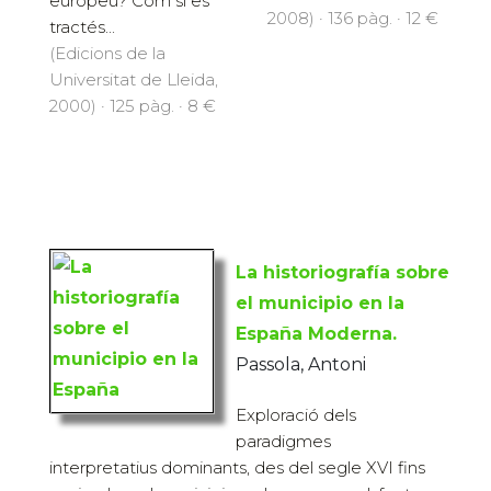
europeu? Com si es
2008) · 136 pàg. · 12 €
tractés...
(Edicions de la
Universitat de Lleida,
2000) · 125 pàg. · 8 €
La historiografía sobre
el municipio en la
España Moderna.
Passola, Antoni
Exploració dels
paradigmes
interpretatius dominants, des del segle XVI fins