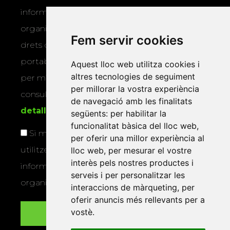
informar-vos dels actes i activitats que
organitza la Xarxa Vives. Podeu exercir els
Fem servir cookies
drets d’accés, rectificació, supressió,
portabilitat, limitació o oposició al tractament
Aquest lloc web utilitza cookies i
altres tecnologies de seguiment
per mitjans físics o electrònics. Podeu
per millorar la vostra experiència
consultar la
informació addicional i
de navegació amb les finalitats
detallada sobre protecció de dades
.
següents:
per habilitar la
funcionalitat bàsica del lloc web
,
Si marqueu aquesta casella, consentiu que
per oferir una millor experiència al
utilitzem les vostres dades per a enviar-vos
lloc web
,
per mesurar el vostre
interès pels nostres productes i
informació sobre els actes i activitats que
serveis i per personalitzar les
organitza la Xarxa Vives.
interaccions de màrqueting
,
per
oferir anuncis més rellevants per a
vostè
.