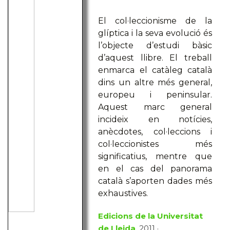
El col·leccionisme de la
glíptica i la seva evolució és
l’objecte d’estudi bàsic
d’aquest llibre. El treball
enmarca el catàleg català
dins un altre més general,
europeu i peninsular.
Aquest marc general
incideix en notícies,
anècdotes, col·leccions i
col·leccionistes més
significatius, mentre que
en el cas del panorama
català s’aporten dades més
exhaustives.
Edicions de la Universitat
de Lleida
, 2011 ·