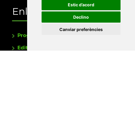
Estic d’acord
Enllaços
Declino
Canviar preferències
Programa de publicacions
Editorials universitàries a Twitter
Contacte
Xarxa Vives d'Universitats