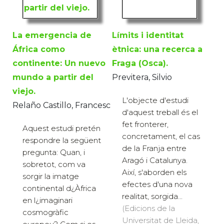
La emergencia de
Límits i identitat
África como
ètnica: una recerca a
continente: Un nuevo
Fraga (Osca).
mundo a partir del
Previtera, Silvio
viejo.
L'objecte d'estudi
Relaño Castillo, Francesc
d'aquest treball és el
fet fronterer,
Aquest estudi pretén
concretament, el cas
respondre la següent
de la Franja entre
pregunta: Quan, i
Aragó i Catalunya.
sobretot, com va
Així, s'aborden els
sorgir la imatge
efectes d'una nova
continental d¿Àfrica
realitat, sorgida...
en l¿imaginari
(Edicions de la
cosmogràfic
Universitat de Lleida,