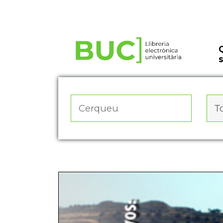
Actualitza les preferències de les cookies
To