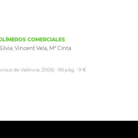
POLÍMEROS COMERCIALES
Silvia; Vincent Vela, Mª Cinta
ècnica de València, 2006) · 96 pàg. · 9 €