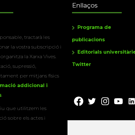
Enllaços
Programa de
ponsable, tractarà les
publicacions
nar la vostra subscripció i
Editorials universitàri
 organitza la Xarxa Vives.
Twitter
cació, supressió,
actament per mitjans físics
rmació addicional i
s
.
u que utilitzem les
ió sobre els actes i