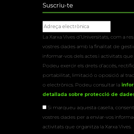
Suscriu-te
La Xarxa Vives d’Universitats, com a res
vostres dades amb la finalitat de gestio
informar-vos dels actes i activitats que
Podeu exercir els drets d’accés, rectifi
portabilitat, limitació o oposició al tr
o electrònics. Podeu consultar la
info
detallada sobre protecció de dade
Si marqueu aquesta casella, consenti
vostres dades per a enviar-vos informac
activitats que organitza la Xarxa Vives.