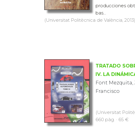
producciones obte
bas...
(Universitat Politècnica de València, 2013)
TRATADO SOB
IV. LA DINÁMI
Font Mezquita, 
Francisco
(Universitat Polit
660 pàg. · 65 €