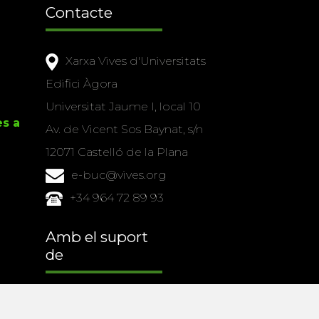
Contacte
Xarxa Vives d'Universitats
Edifici Àgora
Universitat Jaume I, local 10
es a
Av. de Vicent Sos Baynat, s/n
12071 Castelló de la Plana
e-buc@vives.org
+34 964 72 89 93
Amb el suport
de