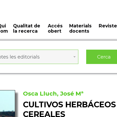
Qui
Qualitat de
Accés
Materials
Reviste
som
la recerca
obert
docents
Cerca
tes les editorials
Osca Lluch, José Mª
CULTIVOS HERBÁCEOS 
CEREALES