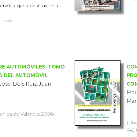
nidas, que constituyen la
 · 6 €
RE AUTOMÓVILES. TOMO
COM
CA DEL AUTOMÓVIL
PRO
José; Dols Ruiz, Juan
COM
Mart
Marc
ècnica de València, 2006) ·
(Uni
342 