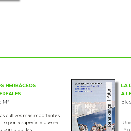
OS HERBÁCEOS
LA 
CEREALES
A L
é Mª
Blas
los cultivos más importantes
anto por la superficie que se
(Uni
vo como por las
176 p