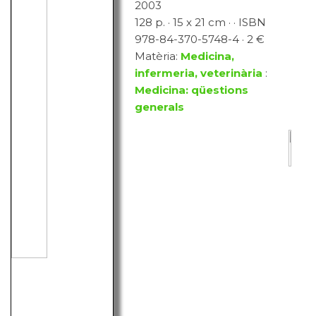
2003
128 p. · 15 x 21 cm · · ISBN
978-84-370-5748-4 · 2 €
Matèria:
Medicina,
infermeria, veterinària
:
Medicina: qüestions
generals