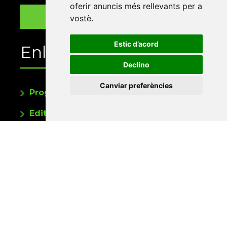
oferir anuncis més rellevants per a
vostè
.
Estic d’acord
Enllaços
Declino
Canviar preferències
Programa de publicacions
Editorials universitàries a Twitter
Contacte