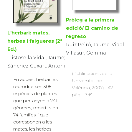
Pròleg a la primera
edició/ El camino de
L'herbari: mates,
regreso
herbes i falgueres (2ª
Ruiz Peiró, Jaume; Vidal
Ed.)
Villasur, Gemma
Llistosella Vidal, Jaume;
Sànchez-Cuxart, Antoni
(Publicacions de la
En aquest herbari es
Universitat de
reprodueixen 305
València, 2007) · 42
espècies de plantes
pàg. · 7 €
que pertanyen a 241
gèneres, repartits en
74 famílies, i que
corresponen a les
mates, les herbes i