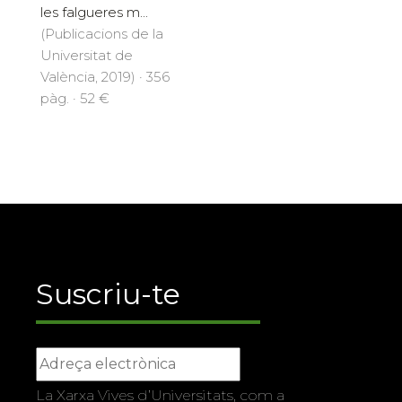
les falgueres m...
(Publicacions de la
Universitat de
València, 2019) · 356
pàg. · 52 €
Suscriu-te
La Xarxa Vives d’Universitats, com a