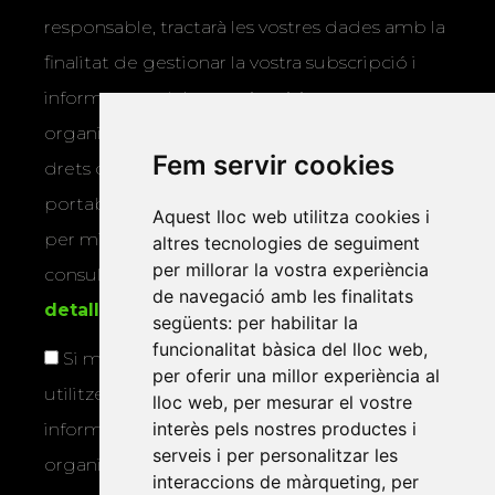
responsable, tractarà les vostres dades amb la
finalitat de gestionar la vostra subscripció i
informar-vos dels actes i activitats que
organitza la Xarxa Vives. Podeu exercir els
Fem servir cookies
drets d’accés, rectificació, supressió,
portabilitat, limitació o oposició al tractament
Aquest lloc web utilitza cookies i
per mitjans físics o electrònics. Podeu
altres tecnologies de seguiment
per millorar la vostra experiència
consultar la
informació addicional i
de navegació amb les finalitats
detallada sobre protecció de dades
.
següents:
per habilitar la
funcionalitat bàsica del lloc web
,
Si marqueu aquesta casella, consentiu que
per oferir una millor experiència al
utilitzem les vostres dades per a enviar-vos
lloc web
,
per mesurar el vostre
interès pels nostres productes i
informació sobre els actes i activitats que
serveis i per personalitzar les
organitza la Xarxa Vives.
interaccions de màrqueting
,
per