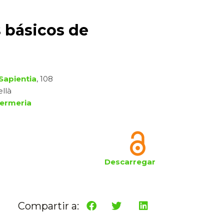
 básicos de
Sapientia
, 108
ellà
fermeria
Descarregar
Compartir a: