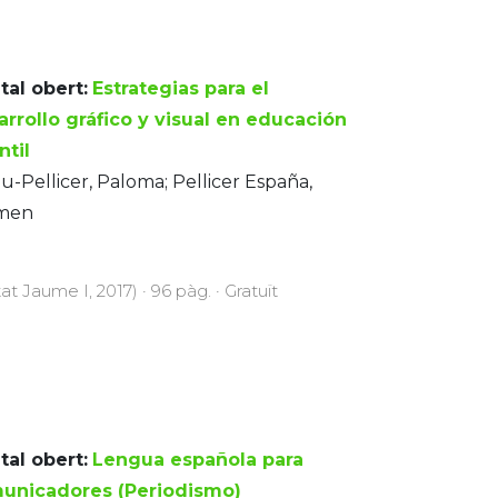
tal obert:
Estrategias para el
arrollo gráfico y visual en educación
ntil
u-Pellicer, Paloma; Pellicer España,
men
at Jaume I, 2017) · 96 pàg. · Gratuït
tal obert:
Lengua española para
unicadores (Periodismo)