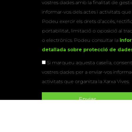
vostres dades amb la finalitat de gestio
informar-vos dels actes i activitats que
Podeu exercir els drets d’accés, rectifi
portabilitat, limitació o oposició al tr
o electrònics. Podeu consultar la
info
detallada sobre protecció de dade
Si marqueu aquesta casella, consenti
vostres dades per a enviar-vos informac
activitats que organitza la Xarxa Vives.