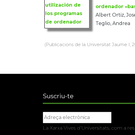
ordenador «bas
Albert Ortiz, Jo
Teglio, Andrea
(Publicacions de la Universitat Jaume I, 20
Suscriu-te
La Xarxa Vives d’Universitats, com a res