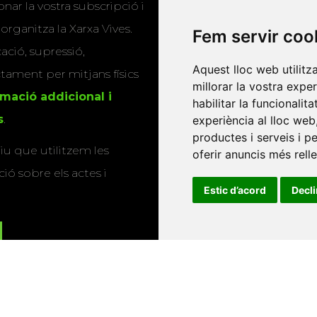
nar la vostra subscripció i
Editorials universitàri
 organitza la Xarxa Vives.
Fem servir coo
Twitter
cació, supressió,
Aquest lloc web utilitz
actament per mitjans físics
millorar la vostra expe
rmació addicional i
habilitar la funcionalit
s
.
experiència al lloc web
productes i serveis i p
u que utilitzem les
oferir anuncis més rell
ió sobre els actes i
Estic d’acord
Decl