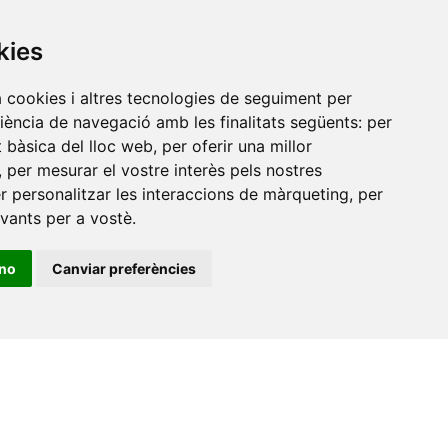
Universitat Jaume I, local 10
es a
Av. de Vicent Sos Baynat, s/n
kies
12071 Castelló de la Plana
a cookies i altres tecnologies de seguiment per
e-buc@vives.org
riència de navegació amb les finalitats següents:
per
+34 964 72 89 93
at bàsica del lloc web
,
per oferir una millor
,
per mesurar el vostre interès pels nostres
Amb el suport
er personalitzar les interaccions de màrqueting
,
per
de
evants per a vostè
.
ino
Canviar preferències