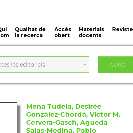
Qui
Qualitat de
Accés
Materials
Reviste
som
la recerca
obert
docents
Cerca
tes les editorials
Mena Tudela, Desirée
González-Chordá, Victor M.
Cervera-Gasch, Agueda
Salas-Medina, Pablo