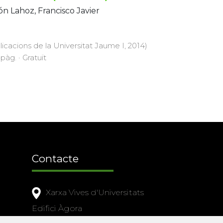
ón Lahoz, Francisco Javier
licacions de la Universitat Jaume I, 2014)
 pàg. · Gratuït
Contacte
Xarxa Vives d'Universitats
Edifici Àgora