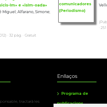
icis-lm» e «islm-oada»
Vell
sé Miguel; Alfarano, Simone;
(Pub
· 251
12) · 32 pàg. · Gratuït
Enllaços
Programa de
ponsable, tractarà les
publicacions