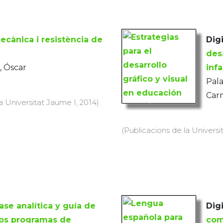
ecànica i resistència de
Digi
des
, Óscar
infa
Pala
Car
a Universitat Jaume I, 2014)
(Publicacions de la Universit
ase analítica y guía de
Digi
 los programas de
com