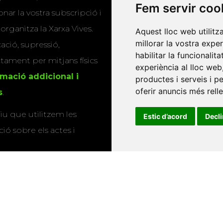
publicacions
Fem servir coo
nar la vostra subscripció i
Editorials universitàri
 organitza la Xarxa Vives.
Aquest lloc web utilitz
Twitter
millorar la vostra expe
cació, supressió,
habilitar la funcionalit
actament per mitjans físics
experiència al lloc web
rmació addicional i
productes i serveis i p
oferir anuncis més rell
s
.
u que utilitzem les
Estic d’acord
Decl
ió sobre els actes i