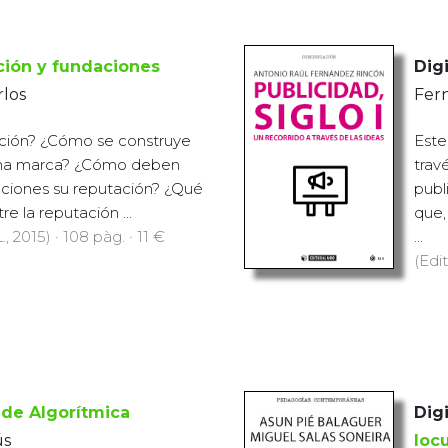
ión y fundaciones
Digi
rlos
Fer
ación? ¿Cómo se construye
Este
una marca? ¿Cómo deben
trav
daciones su reputación? ¿Qué
publ
re la reputación ...
que,
., 2015) · 108 pàg. · 11 €
...
(Edit
de Algorítmica
Digi
ús
loc