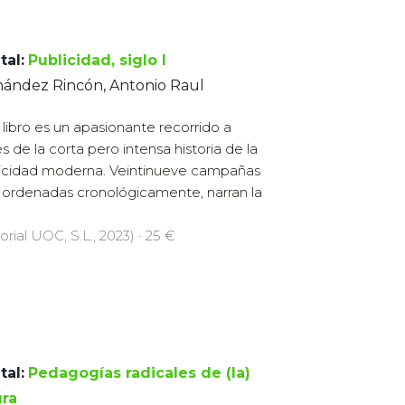
tal:
Publicidad, siglo I
nández Rincón, Antonio Raul
 libro es un apasionante recorrido a
és de la corta pero intensa historia de la
icidad moderna. Veintinueve campañas
 ordenadas cronológicamente, narran la
orial UOC, S.L., 2023) · 25 €
tal:
Pedagogías radicales de (la)
ura