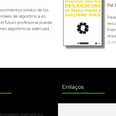
Pié 
ocimientos sólidos de los
tales de algorítmica es
Peda
 el futuro profesional pueda
recu
ones algorítmicas adecuad...
Freir
resu
(Edit
Enllaços
Programa de
ponsable, tractarà les