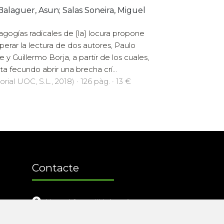
Balaguer, Asun; Salas Soneira, Miguel
gogías radicales de [la] locura propone
perar la lectura de dos autores, Paulo
e y Guillermo Borja, a partir de los cuales,
lta fecundo abrir una brecha crí...
orial UOC, S.L., 2018) · 126 pàg. · 13 €
Contacte
Xarxa Vives d'Universitats
Edifici Àgora