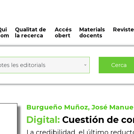
Qui
Qualitat de
Accés
Materials
Reviste
som
la recerca
obert
docents
Cerca
tes les editorials
Burgueño Muñoz, José Manue
Digital:
Cuestión de co
La credibilidad, el último reduct