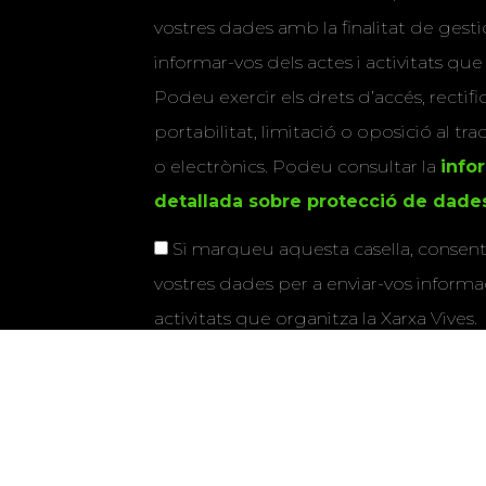
vostres dades amb la finalitat de gestio
informar-vos dels actes i activitats que
Podeu exercir els drets d’accés, rectifi
portabilitat, limitació o oposició al tr
o electrònics. Podeu consultar la
info
detallada sobre protecció de dade
Si marqueu aquesta casella, consenti
vostres dades per a enviar-vos informac
activitats que organitza la Xarxa Vives.