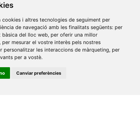
kies
Universitat Jaume I, local 10
es a
Av. de Vicent Sos Baynat, s/n
a cookies i altres tecnologies de seguiment per
12071 Castelló de la Plana
riència de navegació amb les finalitats següents:
per
at bàsica del lloc web
,
per oferir una millor
e-buc@vives.org
,
per mesurar el vostre interès pels nostres
+34 964 72 89 93
er personalitzar les interaccions de màrqueting
,
per
evants per a vostè
.
Amb el suport
de
ino
Canviar preferències