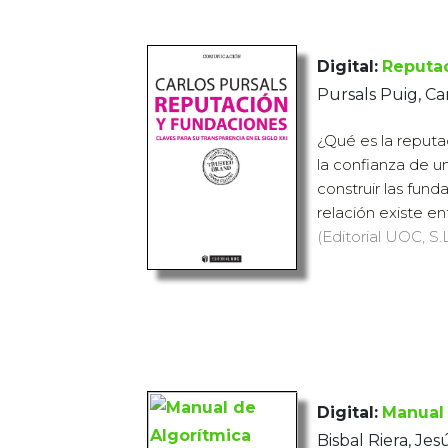
Digital:
Reputac
Pursals Puig, Ca
¿Qué es la reput
la confianza de 
construir las fun
relación existe ent
(Editorial UOC, S.L
Digital:
Manual 
Bisbal Riera, Jes