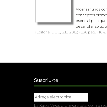
Alcanzar unos con
conceptos elemen
esencial para que
desarrollar soluci
(Editorial UOC, S.L., 2012) · 236 pàg. · 16 €
Suscriu-te
La Xarxa Vives d’Universitats, com a res