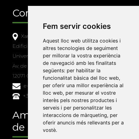
Contacte
Fem servir cookies
Xarxa Vives d'Universitats
Aquest lloc web utilitza cookies i
Edifici Àgora
altres tecnologies de seguiment
per millorar la vostra experiència
Universitat Jaume I, local 10
de navegació amb les finalitats
Av. de Vicent Sos Baynat, s/n
següents:
per habilitar la
12071 Castelló de la Plana
funcionalitat bàsica del lloc web
,
per oferir una millor experiència al
e-buc@vives.org
lloc web
,
per mesurar el vostre
+34 964 72 89 93
interès pels nostres productes i
serveis i per personalitzar les
Amb el suport
interaccions de màrqueting
,
per
oferir anuncis més rellevants per a
de
vostè
.