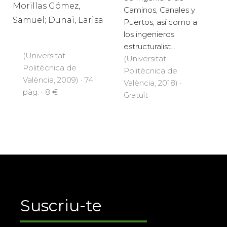
Morillas Gómez,
Caminos, Canales y
Samuel; Dunai, Larisa
Puertos, así como a
los ingenieros
estructuralist...
(Universitat
(Universitat
Politècnica de
Politècnica de
València, 2009) · 74
València, 2018) ·
pàg. · 8 €
Gratuït
Suscriu-te