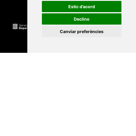
Estic d’acord
Declino
Canviar preferències
Universitat Abat Oliba CEU
•
Universitat d'Alacant
•
Universitat d'Andorra
•
Universitat Autònoma de
Barcelona
•
Universitat de Barcelona
•
Universitat
CEU Cardenal Herrera
•
Universitat de Girona
•
Universitat de les Illes Balears
•
Universitat
Internacional de Catalunya
•
Universitat Jaume I
•
Universitat de Lleida
•
Universitat Miguel Hernández
d'Elx
•
Universitat Oberta de Catalunya
•
Universitat
de Perpinyà Via Domitia
•
Universitat Politècnica de