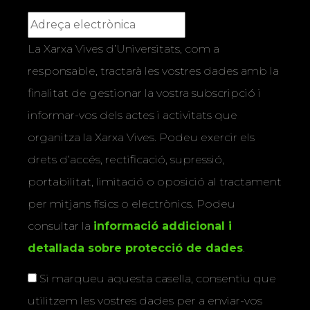
La Xarxa Vives d’Universitats, com a
responsable, tractarà les vostres dades amb la
finalitat de gestionar la vostra subscripció i
informar-vos dels actes i activitats que
organitza la Xarxa Vives. Podeu exercir els
drets d’accés, rectificació, supressió,
portabilitat, limitació o oposició al tractament
per mitjans físics o electrònics. Podeu
consultar la
informació addicional i
detallada sobre protecció de dades
.
Si marqueu aquesta casella, consentiu que
utilitzem les vostres dades per a enviar-vos