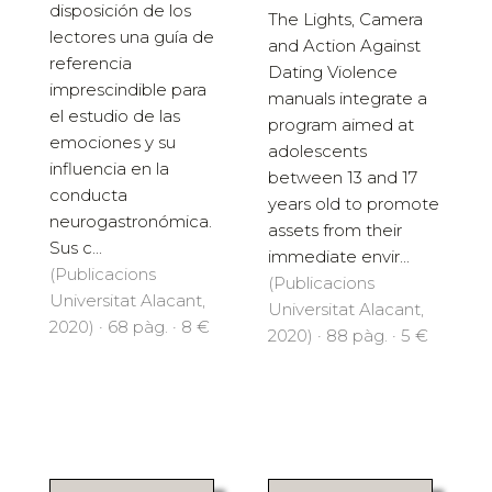
disposición de los
The Lights, Camera
lectores una guía de
and Action Against
referencia
Dating Violence
imprescindible para
manuals integrate a
el estudio de las
program aimed at
emociones y su
adolescents
influencia en la
between 13 and 17
conducta
years old to promote
neurogastronómica.
assets from their
Sus c...
immediate envir...
(Publicacions
(Publicacions
Universitat Alacant,
Universitat Alacant,
2020) · 68 pàg. · 8 €
2020) · 88 pàg. · 5 €