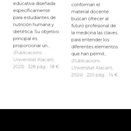
educativa diseñada
conforman el
específicamente
material docente
para estudiantes de
buscan ofrecer al
nutrición humana y
futuro profesional de
dietética. Su objetivo
la medicina las claves
principal es
para entender los
proporcionar un...
diferentes elementos
(Publicacions
que han permit...
Universitat Alacant,
(Publicacions
2023) · 328 pàg. · 18 €
Universitat Alacant,
2024) · 220 pàg. · 14 €