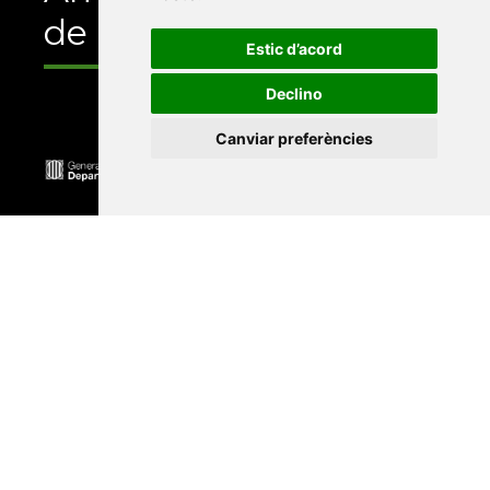
de
Estic d’acord
Declino
Canviar preferències
Universitat Abat Oliba CEU
•
Universitat d'Alacant
•
Universitat d'Andorra
•
Universitat Autònoma de
Barcelona
•
Universitat de Barcelona
•
Universitat
CEU Cardenal Herrera
•
Universitat de Girona
•
Universitat de les Illes Balears
•
Universitat
Internacional de Catalunya
•
Universitat Jaume I
•