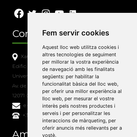
Contacte
Fem servir cookies
Aquest lloc web utilitza cookies i
altres tecnologies de seguiment
Xarxa Vives d'Universitats
per millorar la vostra experiència
Edifici Àgora
de navegació amb les finalitats
Universitat Jaume I, local 10
següents:
per habilitar la
funcionalitat bàsica del lloc web
,
Av. de Vicent Sos Baynat, s/n
per oferir una millor experiència al
12071 Castelló de la Plana
lloc web
,
per mesurar el vostre
e-buc@vives.org
interès pels nostres productes i
serveis i per personalitzar les
+34 964 72 89 93
interaccions de màrqueting
,
per
oferir anuncis més rellevants per a
Amb el suport
vostè
.