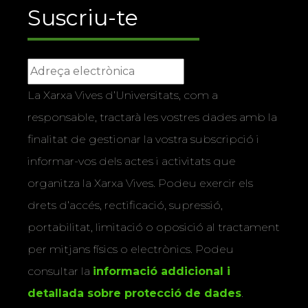
Suscriu-te
La Xarxa Vives d’Universitats, com a
responsable, tractarà les vostres dades amb la
finalitat de gestionar la vostra subscripció i
informar-vos dels actes i activitats que
organitza la Xarxa Vives. Podeu exercir els
drets d’accés, rectificació, supressió,
portabilitat, limitació o oposició al tractament
per mitjans físics o electrònics. Podeu
consultar la
informació addicional i
detallada sobre protecció de dades
.