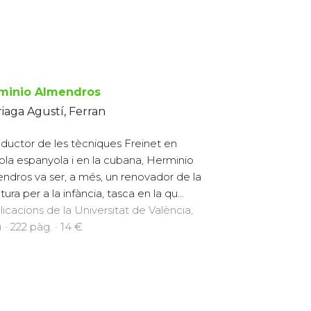
minio Almendros
iaga Agustí, Ferran
oductor de les tècniques Freinet en
cola espanyola i en la cubana, Herminio
ndros va ser, a més, un renovador de la
atura per a la infància, tasca en la qu...
licacions de la Universitat de València,
 · 222 pàg. · 14 €