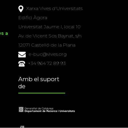
Xarxa Vives d'Universitats
Edifici Àgora
Universitat Jaume I, local 10
es a
Av. de Vicent Sos Baynat, s/n
12071 Castelló de la Plana
e-buc@vives.org
+34 964 72 89 93
Amb el suport
de