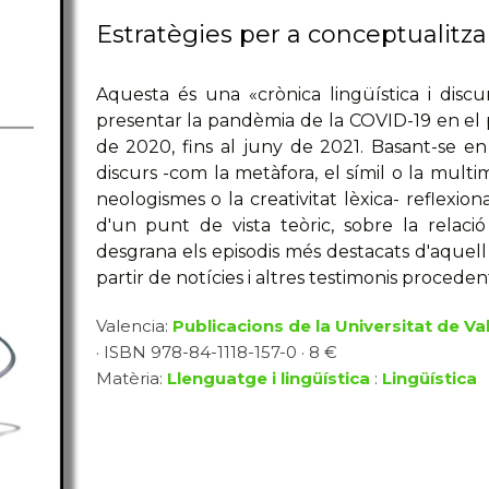
Estratègies per a conceptualitz
Aquesta és una «crònica lingüística i disc
presentar la pandèmia de la COVID-19 en el pe
de 2020, fins al juny de 2021. Basant-se en c
discurs -com la metàfora, el símil o la multim
neologismes o la creativitat lèxica- reflexio
d'un punt de vista teòric, sobre la relaci
desgrana els episodis més destacats d'aquell
partir de notícies i altres testimonis procede
Valencia:
Publicacions de la Universitat de Va
· ISBN 978-84-1118-157-0 · 8 €
Matèria:
Llenguatge i lingüística
:
Lingüística