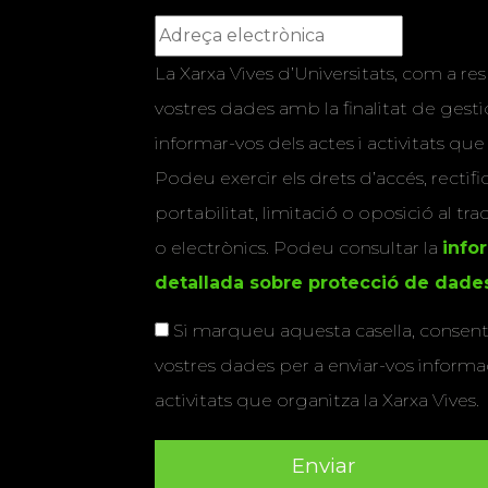
La Xarxa Vives d’Universitats, com a res
vostres dades amb la finalitat de gestio
informar-vos dels actes i activitats que
Podeu exercir els drets d’accés, rectifi
portabilitat, limitació o oposició al tr
o electrònics. Podeu consultar la
info
detallada sobre protecció de dade
Si marqueu aquesta casella, consenti
vostres dades per a enviar-vos informac
activitats que organitza la Xarxa Vives.