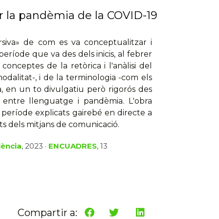
ar la pandèmia de la COVID-19
ursiva» de com es va conceptualitzar i
ríode que va des dels inicis, al febrer
onceptes de la retòrica i l'anàlisi del
odalitat-, i de la terminologia -com els
na, en un to divulgatiu però rigorós des
ó entre llenguatge i pandèmia. L'obra
 període explicats gairebé en directe a
nts dels mitjans de comunicació.
lència
, 2023 ·
ENCUADRES
, 13
Compartir a: