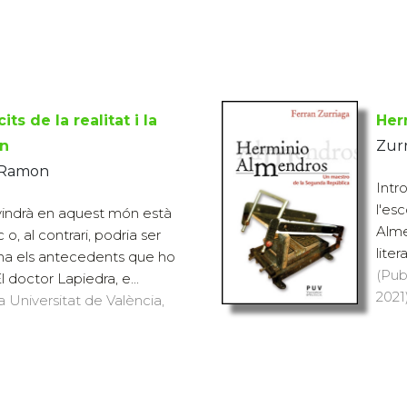
cits de la realitat i la
Her
ón
Zurr
, Ramon
Intr
l'es
vindrà en aquest món està
Alme
c o, al contrari, podria ser
liter
 ha els antecedents que ho
(Pub
 doctor Lapiedra, e...
2021)
a Universitat de València,