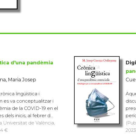
stica d'una pandèmia
Digi
pan
a, Maria Josep
Cue
ònica lingüística i
Aque
m es va conceptualitzar i
disc
èmia de la COVID-19 en el
pres
dels inicis, al febrer d...
perío
a Universitat de València,
(Pub
14 €
2023