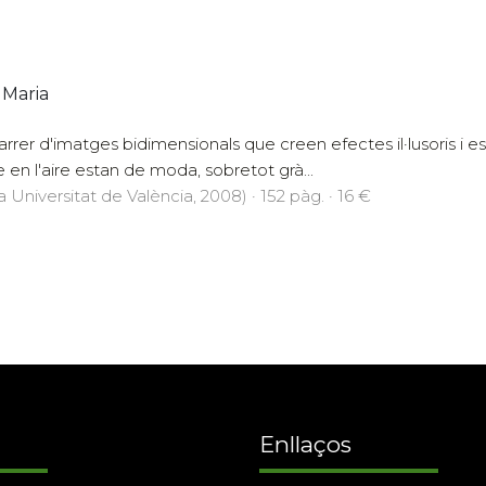
 Maria
carrer d'imatges bidimensionals que creen efectes il·lusoris 
en l'aire estan de moda, sobretot grà...
a Universitat de València, 2008) · 152 pàg. · 16 €
Enllaços