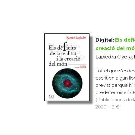
Digital:
Els dèfi
creació del m
Lapiedra Civera
Tot el que s'esde
escrit en algun llo
previst perquè hi
predeterminen? El
(Publicacions de l
2020) · 8 €