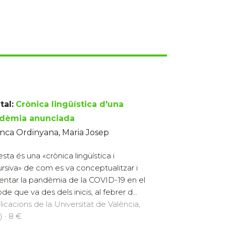
tal:
Crònica lingüística d'una
dèmia anunciada
nca Ordinyana, Maria Josep
sta és una «crònica lingüística i
ursiva» de com es va conceptualitzar i
entar la pandèmia de la COVID-19 en el
de que va des dels inicis, al febrer d...
licacions de la Universitat de València,
) · 8 €