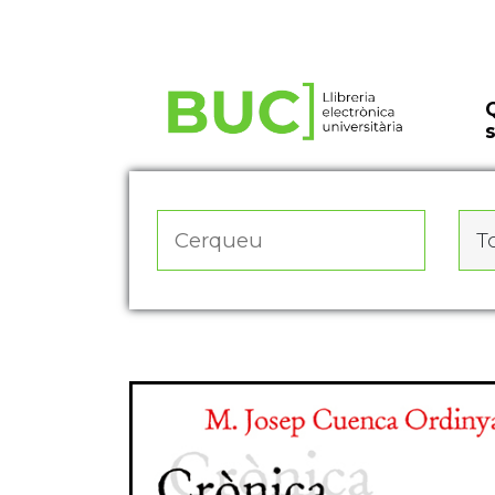
Actualitza les preferències de les cookies
To