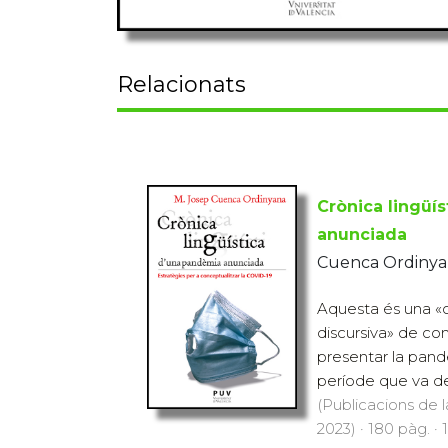
Relacionats
Crònica lingüí
anunciada
Cuenca Ordinyan
Aquesta és una «cr
discursiva» de co
presentar la pand
període que va des 
(Publicacions de l
2023) · 180 pàg. · 