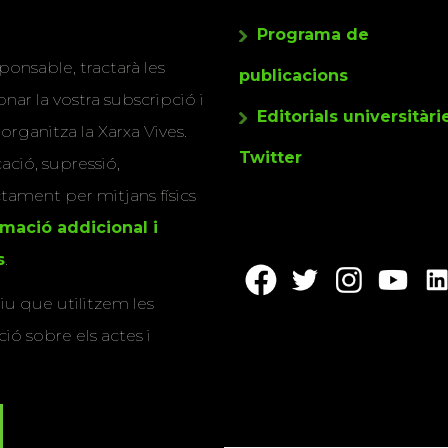
Programa de
ponsable, tractarà les
publicacions
nar la vostra subscripció i
Editorials universitàri
 organitza la Xarxa Vives.
Twitter
cació, supressió,
actament per mitjans físics
rmació addicional i
s
.
u que utilitzem les
ió sobre els actes i