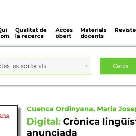
Qui
Qualitat de
Accés
Materials
Reviste
som
la recerca
obert
docents
Cerca
tes les editorials
Cuenca Ordinyana, Maria Jose
Digital:
Crònica lingüí
anunciada