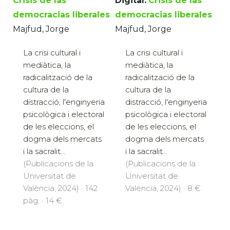
Crisis de las
Digital:
Crisis de las
democracias liberales
democracias liberales
Majfud, Jorge
Majfud, Jorge
La crisi cultural i
La crisi cultural i
mediàtica, la
mediàtica, la
radicalització de la
radicalització de la
cultura de la
cultura de la
distracció, l'enginyeria
distracció, l'enginyeria
psicològica i electoral
psicològica i electoral
de les eleccions, el
de les eleccions, el
dogma dels mercats
dogma dels mercats
i la sacralit...
i la sacralit...
(Publicacions de la
(Publicacions de la
Universitat de
Universitat de
València, 2024) · 142
València, 2024) · 8 €
pàg. · 14 €