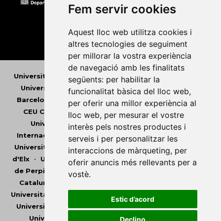
Fem servir cookies
Aquest lloc web utilitza cookies i
altres tecnologies de seguiment
per millorar la vostra experiència
de navegació amb les finalitats
Universitat Abat Oliba CEU
•
Universitat d'Alacant
•
següents:
per habilitar la
Universitat d'Andorra
•
Universitat Autònoma de
funcionalitat bàsica del lloc web
,
Barcelona
•
Universitat de Barcelona
•
Universitat
per oferir una millor experiència al
CEU Cardenal Herrera
•
Universitat de Girona
•
lloc web
,
per mesurar el vostre
Universitat de les Illes Balears
•
Universitat
interès pels nostres productes i
Internacional de Catalunya
•
Universitat Jaume I
•
serveis i per personalitzar les
Universitat de Lleida
•
Universitat Miguel Hernández
interaccions de màrqueting
,
per
d'Elx
•
Universitat Oberta de Catalunya
•
Universitat
oferir anuncis més rellevants per a
de Perpinyà Via Domitia
•
Universitat Politècnica de
vostè
.
Catalunya
•
Universitat Politècnica de València
•
Universitat Pompeu Fabra
•
Universitat Ramon Llull
•
Estic d’acord
Universitat Rovira i Virgili
•
Universitat de Sàsser
•
Universitat de València
•
Universitat de Vic -
Declino