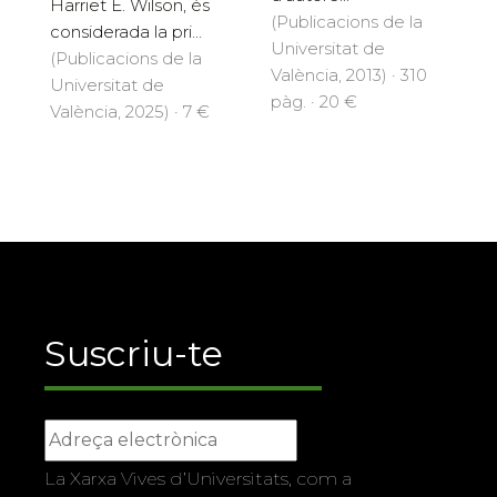
Harriet E. Wilson, és
(Publicacions de la
considerada la pri...
Universitat de
(Publicacions de la
València, 2013) · 310
Universitat de
pàg. · 20 €
València, 2025) · 7 €
Suscriu-te
La Xarxa Vives d’Universitats, com a