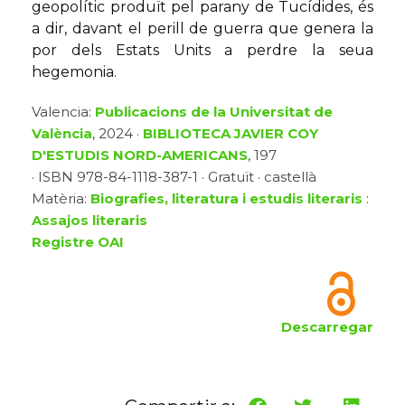
geopolític produït pel parany de Tucídides, és
a dir, davant el perill de guerra que genera la
por dels Estats Units a perdre la seua
hegemonia.
Valencia:
Publicacions de la Universitat de
València
, 2024 ·
BIBLIOTECA JAVIER COY
D'ESTUDIS NORD-AMERICANS
, 197
· ISBN 978-84-1118-387-1 · Gratuït · castellà
Matèria:
Biografies, literatura i estudis literaris
:
Assajos literaris
Registre OAI
Descarregar