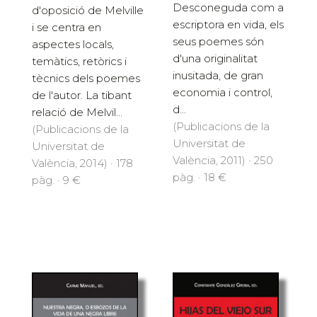
Desconeguda com a
d'oposició de Melville
escriptora en vida, els
i se centra en
seus poemes són
aspectes locals,
d'una originalitat
temàtics, retòrics i
inusitada, de gran
tècnics dels poemes
economia i control,
de l'autor. La tibant
d...
relació de Melvil...
(Publicacions de la
(Publicacions de la
Universitat de
Universitat de
València, 2011) · 250
València, 2014) · 178
pàg. · 18 €
pàg. · 9 €