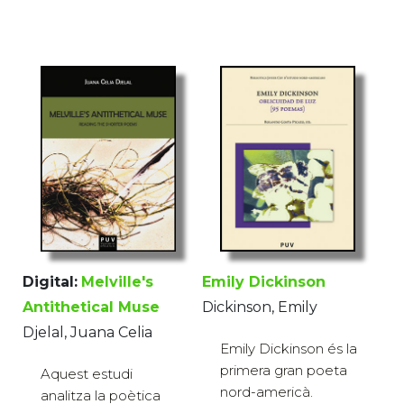
Digital:
Melville's
Emily Dickinson
Antithetical Muse
Dickinson, Emily
Djelal, Juana Celia
Emily Dickinson és la
primera gran poeta
Aquest estudi
nord-americà.
analitza la poètica