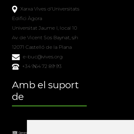
Xarxa Vives d'Universitats
Edifici Àgora
Universitat Jaume I, local 10
Av. de Vicent Sos Baynat, s/n
12071 Castelló de la Plana
e-buc@vives.org
+34 964 72 89 93
Amb el suport
de