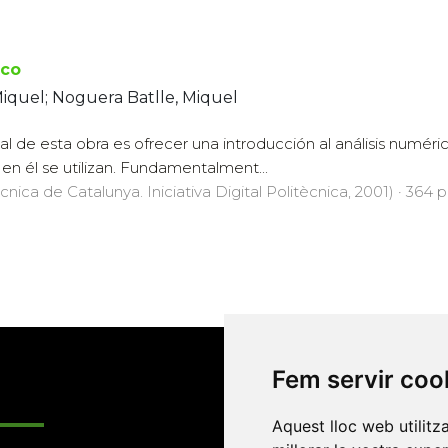
ico
iquel; Noguera Batlle, Miquel
ipal de esta obra es ofrecer una introducción al análisis numé
en él se utilizan. Fundamentalment...
cnica de Catalunya. Iniciativa Digital Politècnica, 2001) · 364 p
Fem servir coo
Enllaços
Aquest lloc web utilitz