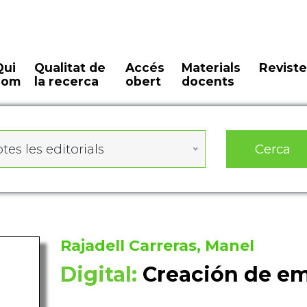
Qui
Qualitat de
Accés
Materials
Reviste
som
la recerca
obert
docents
Cerca
tes les editorials
Rajadell Carreras, Manel
Digital:
Creación de e