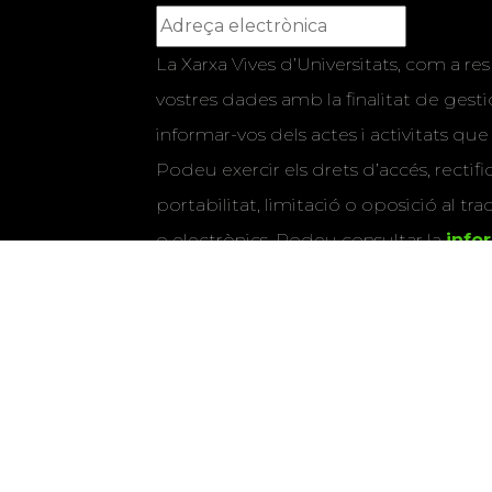
La Xarxa Vives d’Universitats, com a res
vostres dades amb la finalitat de gestio
informar-vos dels actes i activitats que
Podeu exercir els drets d’accés, rectifi
portabilitat, limitació o oposició al tr
o electrònics. Podeu consultar la
info
detallada sobre protecció de dade
Si marqueu aquesta casella, consenti
vostres dades per a enviar-vos informac
activitats que organitza la Xarxa Vives.