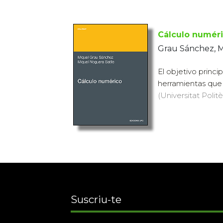
Cálculo numér
Grau Sánchez, M
El objetivo princ
herramientas que 
(Universitat Politè
Suscriu-te