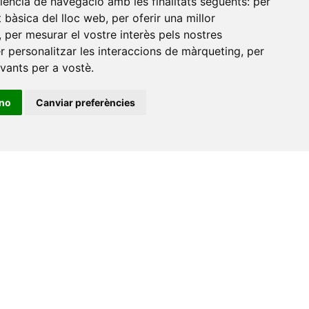
riència de navegació amb les finalitats següents:
per
Xarxa Vives d'Universitats
at bàsica del lloc web
,
per oferir una millor
,
per mesurar el vostre interès pels nostres
Edifici Àgora
er personalitzar les interaccions de màrqueting
,
per
Universitat Jaume I, local 10
evants per a vostè
.
es a
Av. de Vicent Sos Baynat, s/n
12071 Castelló de la Plana
ino
Canviar preferències
e-buc@vives.org
+34 964 72 89 93
Amb el suport
de