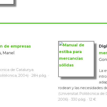
ón de empresas
Digi
s, Manel
mer
Gonz
ècnica de Catalunya.
La e
Politècnica, 2004) · 284 pàg. ·
intr
adap
rodean y las necesidades de 
(Universitat Politècnica de C
2006) · 330 pàg. · 12 €