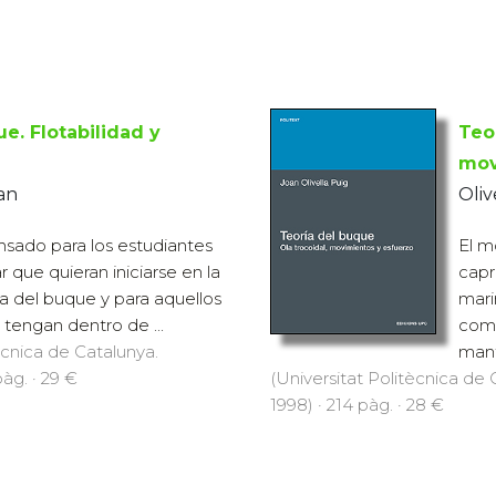
e. Flotabilidad y
Teo
mov
oan
Oliv
ensado para los estudiantes
El m
 que quieran iniciarse en la
capr
ía del buque y para aquellos
mari
 tengan dentro de ...
comp
ècnica de Catalunya.
mant
pàg. · 29 €
(Universitat Politècnica de C
1998) · 214 pàg. · 28 €