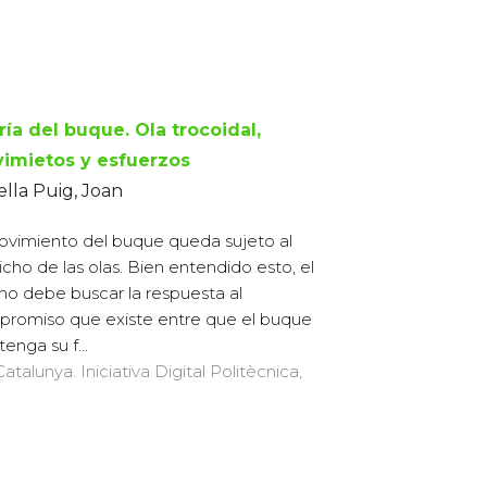
ría del buque. Ola trocoidal,
imietos y esfuerzos
ella Puig, Joan
ovimiento del buque queda sujeto al
icho de las olas. Bien entendido esto, el
no debe buscar la respuesta al
romiso que existe entre que el buque
enga su f...
atalunya. Iniciativa Digital Politècnica,