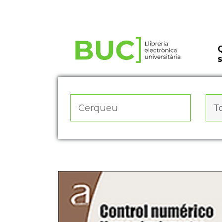
Actualitza les preferències de les cookies
To