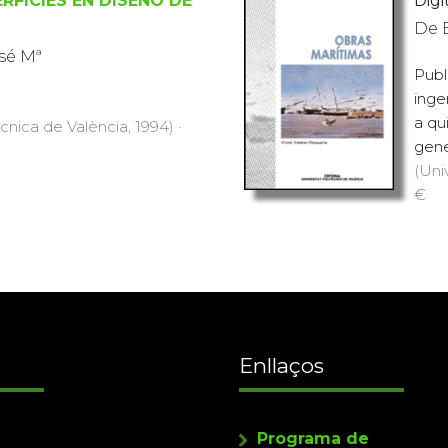
RFICIES EN DISEÑO DE
Digit
De 
sé Mª
Publ
inge
a qu
ècnica de València, 1994) ·
gene
(Uni
€
Enllaços
Programa de