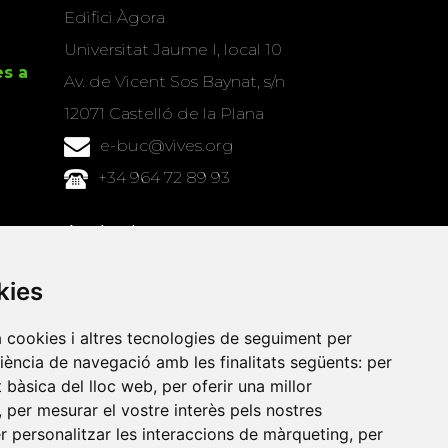
Edifici Àgora
Universitat Jaume I, local 10
es a
Av. de Vicent Sos Baynat, s/n
12071 Castelló de la Plana
e-buc@vives.org
+34 964 72 89 93
Amb el suport
de
kies
a cookies i altres tecnologies de seguiment per
riència de navegació amb les finalitats següents:
per
at bàsica del lloc web
,
per oferir una millor
,
per mesurar el vostre interès pels nostres
er personalitzar les interaccions de màrqueting
,
per