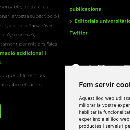
ponsable, tractarà les
publicacions
nar la vostra subscripció i
Editorials universitàri
 organitza la Xarxa Vives.
Twitter
cació, supressió,
actament per mitjans físics
rmació addicional i
s
.
u que utilitzem les
Fem servir coo
ió sobre els actes i
Aquest lloc web utilitz
millorar la vostra expe
habilitar la funcionalit
experiència al lloc web
productes i serveis i p