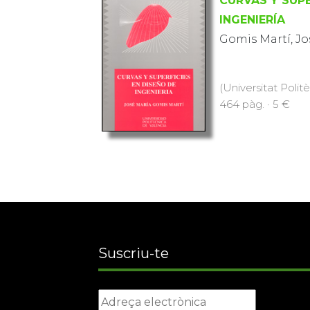
CURVAS Y SUPE
INGENIERÍA
Gomis Martí, Jo
(Universitat Polit
464 pàg. · 5 €
Suscriu-te