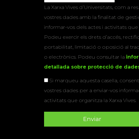
La Xarxa Vives d’Universitats, com a res
vostres dades amb la finalitat de gestio
informar-vos dels actes i activitats que
Podeu exercir els drets d’accés, rectifi
portabilitat, limitació o oposició al tr
o electrònics. Podeu consultar la
info
detallada sobre protecció de dade
Si marqueu aquesta casella, consenti
vostres dades per a enviar-vos informac
activitats que organitza la Xarxa Vives.