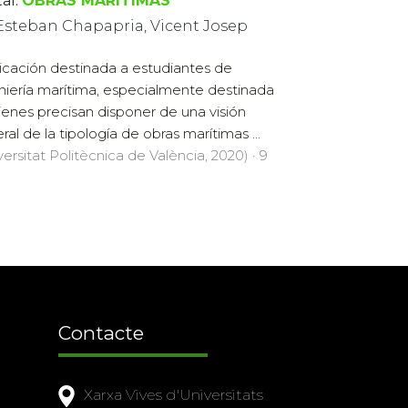
al:
OBRAS MARÍTIMAS
Esteban Chapapria, Vicent Josep
icación destinada a estudiantes de
niería marítima, especialmente destinada
ienes precisan disponer de una visión
ral de la tipología de obras marítimas ...
versitat Politècnica de València, 2020) · 9
Contacte
Xarxa Vives d'Universitats