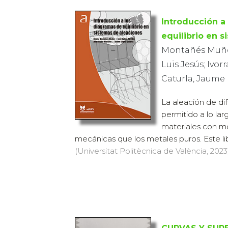
Introducción a
equilibrio en 
Montañés Muñoz,
Luis Jesús; Ivo
Caturla, Jaume
La aleación de di
permitido a lo lar
materiales con m
mecánicas que los metales puros. Este lib
(Universitat Politècnica de València, 2023)