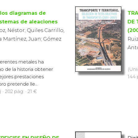
 los diagramas de
TRA
sistemas de aleaciones
DE 
 Néstor; Quiles Carrillo,
(20
rra Martínez, Juan; Gómez
Ruiz
Ant
ferentes metales ha
go de la historia obtener
(Uni
ejores prestaciones
144 
ro pretende lle...
 · 202 pàg. · 21 €