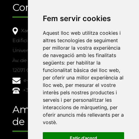
Contacte
Fem servir cookies
Xarxa Vives d'Universitats
Aquest lloc web utilitza cookies i
altres tecnologies de seguiment
Edifici Àgora
per millorar la vostra experiència
Universitat Jaume I, local 10
de navegació amb les finalitats
Av. de Vicent Sos Baynat, s/n
següents:
per habilitar la
funcionalitat bàsica del lloc web
,
12071 Castelló de la Plana
per oferir una millor experiència al
e-buc@vives.org
lloc web
,
per mesurar el vostre
+34 964 72 89 93
interès pels nostres productes i
serveis i per personalitzar les
Amb el suport
interaccions de màrqueting
,
per
oferir anuncis més rellevants per a
de
vostè
.
Estic d’acord