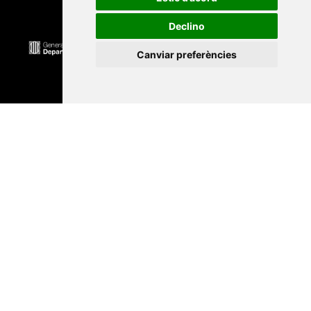
Declino
Canviar preferències
Universitat Abat Oliba CEU
•
Universitat d'Alacant
•
Universitat d'Andorra
•
Universitat Autònoma de
Barcelona
•
Universitat de Barcelona
•
Universitat
CEU Cardenal Herrera
•
Universitat de Girona
•
Universitat de les Illes Balears
•
Universitat
Internacional de Catalunya
•
Universitat Jaume I
•
Universitat de Lleida
•
Universitat Miguel Hernández
d'Elx
•
Universitat Oberta de Catalunya
•
Universitat
de Perpinyà Via Domitia
•
Universitat Politècnica de
Catalunya
•
Universitat Politècnica de València
•