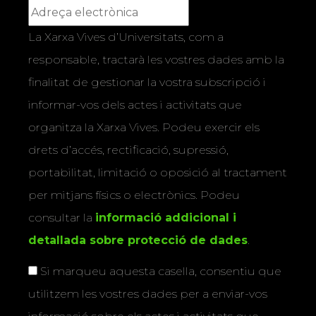
La Xarxa Vives d’Universitats, com a
responsable, tractarà les vostres dades amb la
finalitat de gestionar la vostra subscripció i
informar-vos dels actes i activitats que
organitza la Xarxa Vives. Podeu exercir els
drets d’accés, rectificació, supressió,
portabilitat, limitació o oposició al tractament
per mitjans físics o electrònics. Podeu
consultar la
informació addicional i
detallada sobre protecció de dades
.
Si marqueu aquesta casella, consentiu que
utilitzem les vostres dades per a enviar-vos