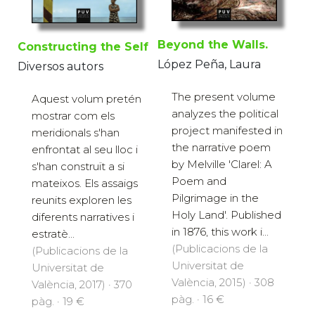
Beyond the Walls.
Constructing the Self
López Peña, Laura
Diversos autors
The present volume
Aquest volum pretén
analyzes the political
mostrar com els
project manifested in
meridionals s'han
the narrative poem
enfrontat al seu lloc i
by Melville 'Clarel: A
s'han construït a si
Poem and
mateixos. Els assaigs
Pilgrimage in the
reunits exploren les
Holy Land'. Published
diferents narratives i
in 1876, this work i...
estratè...
(Publicacions de la
(Publicacions de la
Universitat de
Universitat de
València, 2015) · 308
València, 2017) · 370
pàg. · 16 €
pàg. · 19 €