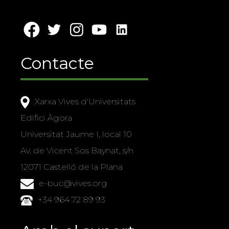
Contacte
Xarxa Vives d'Universitats
Edifici Àgora
Universitat Jaume I, local 10
Av. de Vicent Sos Baynat, s/n
12071 Castelló de la Plana
e-buc@vives.org
+34 964 72 89 93