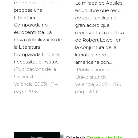
món globalitzat que
La mirada de Aquiles
proposa una
es un llibre que recull,
Literatura
descriu i analitza el
Comparada no
gran acord que
eurocentrista. La
representa la poètica
nova globalització de
de Robert Lowell en
la Literatura
la conjuntura de la
Comparada tindrà la
literatura nord-
necessitat d'instituci...
americana con...
(Publicacions de la
(Publicacions de la
Universitat de
Universitat de
València, 2003) · 114
València, 2005) · 280
pàg. · 20 €
pàg. · 20 €