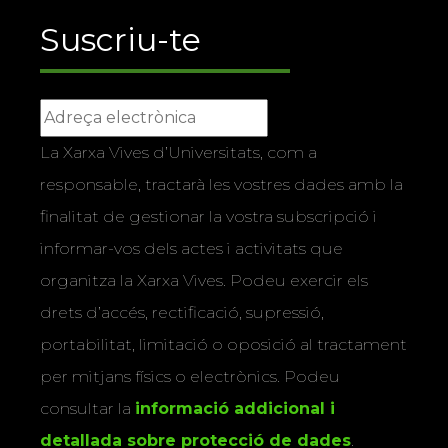
Suscriu-te
La Xarxa Vives d’Universitats, com a
responsable, tractarà les vostres dades amb la
finalitat de gestionar la vostra subscripció i
informar-vos dels actes i activitats que
organitza la Xarxa Vives. Podeu exercir els
drets d’accés, rectificació, supressió,
portabilitat, limitació o oposició al tractament
per mitjans físics o electrònics. Podeu
consultar la
informació addicional i
detallada sobre protecció de dades
.