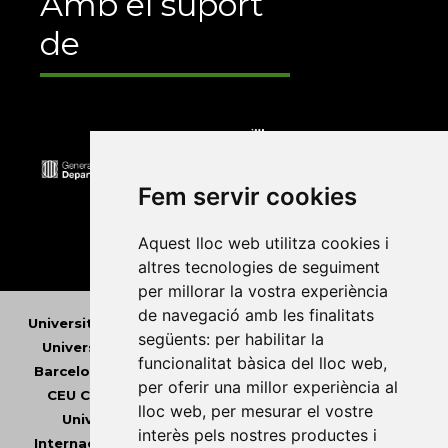
Amb el suport
de
Fem servir cookies
Aquest lloc web utilitza cookies i
altres tecnologies de seguiment
per millorar la vostra experiència
de navegació amb les finalitats
Universitat Abat Oliba CEU
•
Universitat d'Alacant
•
següents:
per habilitar la
Universitat d'Andorra
•
Universitat Autònoma de
funcionalitat bàsica del lloc web
,
Barcelona
•
Universitat de Barcelona
•
Universitat
per oferir una millor experiència al
CEU Cardenal Herrera
•
Universitat de Girona
•
lloc web
,
per mesurar el vostre
Universitat de les Illes Balears
•
Universitat
interès pels nostres productes i
Internacional de Catalunya
•
Universitat Jaume I
•