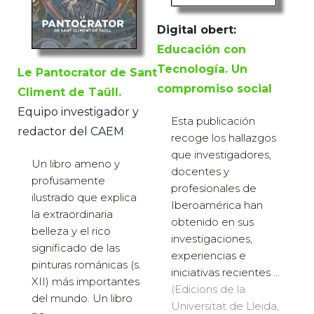
Digital obert:
Educación con
Tecnología. Un
Le Pantocrator de Sant
compromiso social
Climent de Taüll.
Equipo investigador y
Esta publicación
redactor del CAEM
recoge los hallazgos
que investigadores,
Un libro ameno y
docentes y
profusamente
profesionales de
ilustrado que explica
Iberoamérica han
la extraordinaria
obtenido en sus
belleza y el rico
investigaciones,
significado de las
experiencias e
pinturas románicas (s.
iniciativas recientes ...
XII) más importantes
(Edicions de la
del mundo. Un libro
Universitat de Lleida,