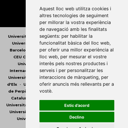
Aquest lloc web utilitza cookies i
altres tecnologies de seguiment
per millorar la vostra experiència
de navegació amb les finalitats
següents:
per habilitar la
Universitat Abat Oliba CEU
•
Universitat d'Alacant
•
funcionalitat bàsica del lloc web
,
Universitat d'Andorra
•
Universitat Autònoma de
per oferir una millor experiència al
Barcelona
•
Universitat de Barcelona
•
Universitat
lloc web
,
per mesurar el vostre
CEU Cardenal Herrera
•
Universitat de Girona
•
interès pels nostres productes i
Universitat de les Illes Balears
•
Universitat
serveis i per personalitzar les
Internacional de Catalunya
•
Universitat Jaume I
•
interaccions de màrqueting
,
per
Universitat de Lleida
•
Universitat Miguel Hernández
oferir anuncis més rellevants per a
d'Elx
•
Universitat Oberta de Catalunya
•
Universitat
vostè
.
de Perpinyà Via Domitia
•
Universitat Politècnica de
Catalunya
•
Universitat Politècnica de València
•
Universitat Pompeu Fabra
•
Universitat Ramon Llull
•
Estic d’acord
Universitat Rovira i Virgili
•
Universitat de Sàsser
•
Declino
Universitat de València
•
Universitat de Vic -
Universitat Central de Catalunya