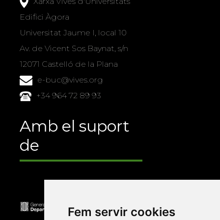
Xarxa Vives d'Universitats
Edifici Àgora
Universitat Jaume I, local 10
Av. de Vicent Sos Baynat, s/n
12071 Castelló de la Plana
e-buc@vives.org
+34 964 72 89 93
Amb el suport
de
Fem servir cookies