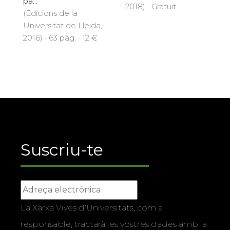
pa...
2018) · Gratuït
(Edicions de la
Universitat de Lleida,
2016) · 63 pàg. · 12 €
Suscriu-te
La Xarxa Vives d’Universitats, com a
responsable, tractarà les vostres dades amb la