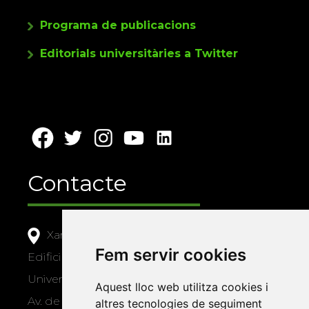
Programa de publicacions
Editorials universitàries a Twitter
Contacte
Xarxa Vives d'Universitats
Fem servir cookies
Edifici Àgora
Universitat Jaume I, local 10
Aquest lloc web utilitza cookies i
Av. de Vicent Sos Baynat, s/n
altres tecnologies de seguiment