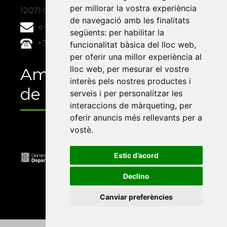
per millorar la vostra experiència
12071 Castelló de la Plana
de navegació amb les finalitats
e-buc@vives.org
següents:
per habilitar la
+34 964 72 89 93
funcionalitat bàsica del lloc web
,
per oferir una millor experiència al
lloc web
,
per mesurar el vostre
Amb el suport
interès pels nostres productes i
de
serveis i per personalitzar les
interaccions de màrqueting
,
per
oferir anuncis més rellevants per a
vostè
.
Estic d’acord
Declino
Canviar preferències