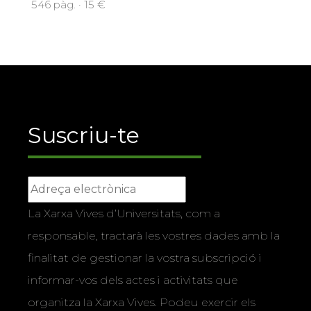
546 pàg. · 15 €
Suscriu-te
La Xarxa Vives d’Universitats, com a
responsable, tractarà les vostres dades amb la
finalitat de gestionar la vostra subscripció i
informar-vos dels actes i activitats que
organitza la Xarxa Vives. Podeu exercir els