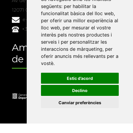
Av. de Vicent Sos Baynat, s/n
següents:
per habilitar la
12071 Castelló de la Plana
funcionalitat bàsica del lloc web
,
e-buc@vives.org
per oferir una millor experiència al
lloc web
,
per mesurar el vostre
+34 964 72 89 93
interès pels nostres productes i
serveis i per personalitzar les
Amb el suport
interaccions de màrqueting
,
per
de
oferir anuncis més rellevants per a
vostè
.
Estic d’acord
Declino
Canviar preferències