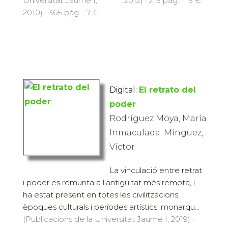
Universitat Jaume I,
2012) · 215 pàg. · 15 €
2010) · 365 pàg. · 7 €
Digital:
El retrato del
poder
Rodríguez Moya, María
Inmaculada; Mínguez,
Víctor
La vinculació entre retrat
i poder es remunta a l’antiguitat més remota, i
ha estat present en totes les civilitzacions,
èpoques culturals i períodes artístics: monarqu...
(Publicacions de la Universitat Jaume I, 2019) ·