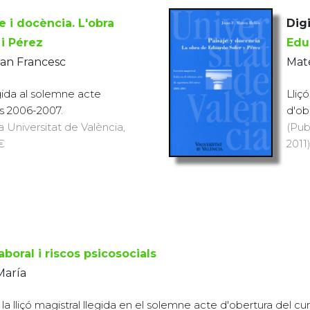
e i docència. L'obra
Digi
 i Pérez
Edu
oan Francesc
Mate
egida al solemne acte
Lliç
rs 2006-2007.
d'ob
a Universitat de València,
(Pub
 €
2011)
aboral i riscos psicosocials
 María
 la lliçó magistral llegida en el solemne acte d'obertura del cu