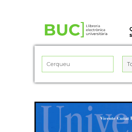
Actualitza les preferències de les cookies
To