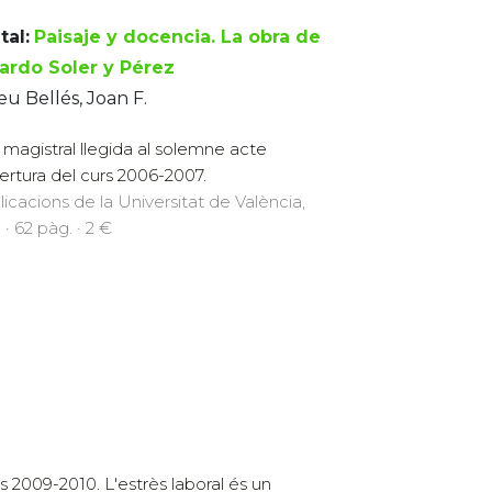
tal:
Paisaje y docencia. La obra de
ardo Soler y Pérez
u Bellés, Joan F.
ó magistral llegida al solemne acte
ertura del curs 2006-2007.
licacions de la Universitat de València,
 · 62 pàg. · 2 €
rs 2009-2010. L'estrès laboral és un