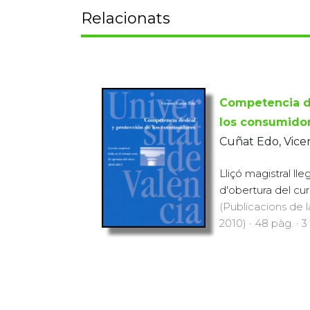
Relacionats
Competencia de
los consumido
Cuñat Edo, Vice
Lliçó magistral ll
d'obertura del cur
(Publicacions de l
2010) · 48 pàg. · 3