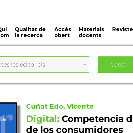
Qui
Qualitat de
Accés
Materials
Reviste
som
la recerca
obert
docents
Cerca
tes les editorials
Cuñat Edo, Vicente
Digital:
Competencia de
de los consumidores