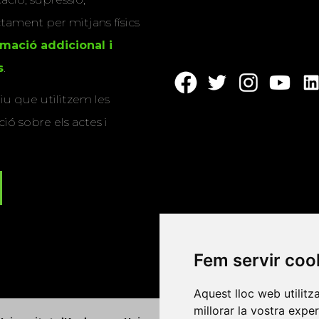
actament per mitjans físics
rmació addicional i
s
.
u que utilitzem les
ió sobre els actes i
Fem servir coo
Aquest lloc web utilitz
millorar la vostra expe