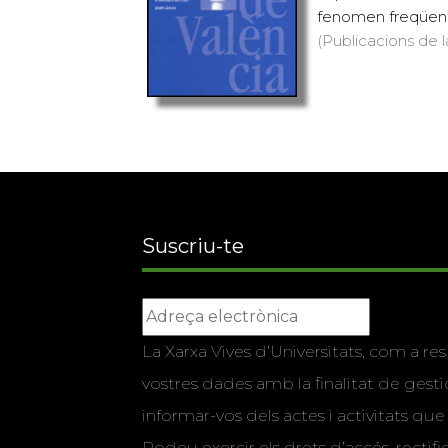
fenomen freqüent e
(Publicacions de l
Suscriu-te
La Xarxa Vives d’Universitats, com a res
vostres dades amb la finalitat de gestio
informar-vos dels actes i activitats que
Podeu exercir els drets d’accés, rectifi