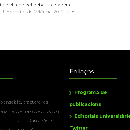
n el món del treball. La darrera...
a Universitat de València, 2015) · 2 €
Enllaços
Programa de
ponsable, tractarà les
publicacions
nar la vostra subscripció i
Editorials universitàri
 organitza la Xarxa Vives.
Twitter
cació, supressió,