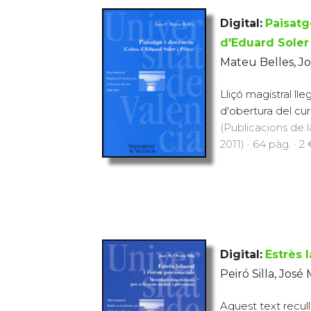
Digital:
Paisatg
d'Eduard Soler
Mateu Belles, J
Lliçó magistral ll
d'obertura del cu
(Publicacions de l
2011) · 64 pàg. · 2
Digital:
Estrès l
Peiró Silla, José
Aquest text recull