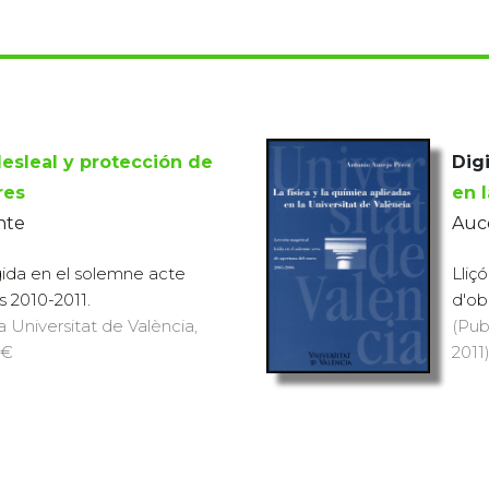
sleal y protección de
Digi
res
en 
nte
Auce
egida en el solemne acte
Lliç
s 2010-2011.
d'ob
a Universitat de València,
(Pub
 €
2011)