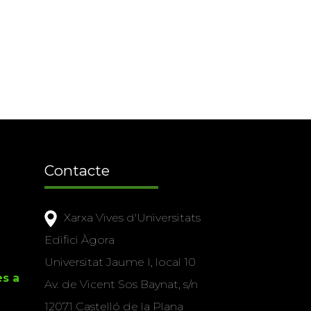
Contacte
Xarxa Vives d'Universitats
Edifici Àgora
Universitat Jaume I, local 10
es a
Av. de Vicent Sos Baynat, s/n
12071 Castelló de la Plana