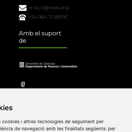
e-buc@vives.org
+34 964 72 89 93
Amb el suport
de
kies
a cookies i altres tecnologies de seguiment per
riència de navegació amb les finalitats següents:
per