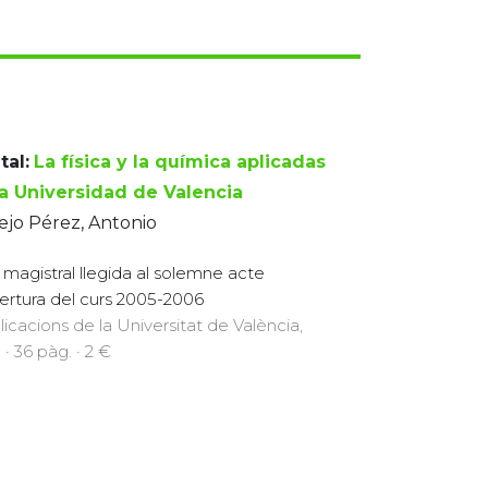
tal:
La física y la química aplicadas
la Universidad de Valencia
jo Pérez, Antonio
ó magistral llegida al solemne acte
ertura del curs 2005-2006
licacions de la Universitat de València,
 · 36 pàg. · 2 €