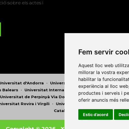
ió sobre els actes i
Fem servir coo
Aquest lloc web utilitz
millorar la vostra expe
habilitar la funcionalit
Universitat d'Andorra
•
Universitat Autònoma de Barcelona
experiència al lloc web
es Balears
•
Universitat Internacional de Catalunya
•
Univers
productes i serveis i p
Universitat de Perpinyà Via Domitia
•
Universitat Politècni
oferir anuncis més rell
niversitat Rovira i Virgili
•
Universitat de Sàsser
•
Universita
Catalunya
Estic d’acord
Decl
Copyright © 2026
-
Xarxa Vives d'Universit