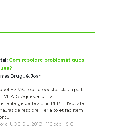
tal:
Com resoldre problemàtiques
ques?
imas Brugué, Joan
odel H2PAC resol propostes clau a partir
TIVITATS. Aquesta forma
renentatge parteix d'un REPTE: l'activitat
hauràs de resoldre. Per això et facilitem
nt...
orial UOC, S.L., 2016) · 116 pàg. · 5 €