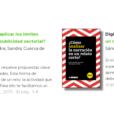
plicar los límites
Digi
 publicidad sectorial?
un 
dre, Sandra; Cuerva de
Sánc
El m
a pa
resuelve propuestas clave
apre
dades. Esta forma de
deber
 de un reto: la actividad que
(Edit
ara ello te facilitamos un ...
., 2017) · 92 pàg. · 5 €