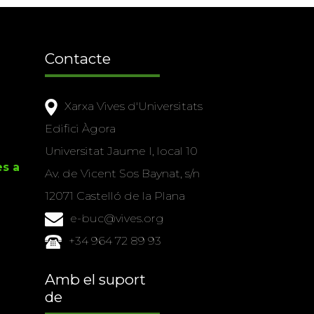
Contacte
Xarxa Vives d'Universitats
Edifici Àgora
Universitat Jaume I, local 10
es a
Av. de Vicent Sos Baynat, s/n
12071 Castelló de la Plana
e-buc@vives.org
+34 964 72 89 93
Amb el suport
de