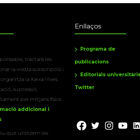
Enllaços
Programa de
ponsable, tractarà les
publicacions
nar la vostra subscripció i
Editorials universitàri
 organitza la Xarxa Vives.
Twitter
cació, supressió,
actament per mitjans físics
rmació addicional i
s
.
u que utilitzem les