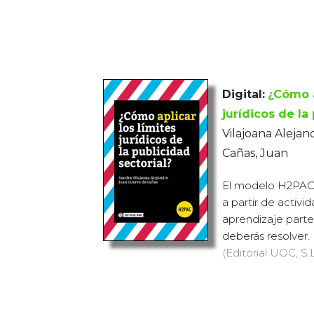
Digital:
¿Cómo a
jurídicos de la
Vilajoana Alejan
Cañas, Juan
El modelo H2PAC 
a partir de activi
aprendizaje parte
deberás resolver. P
(Editorial UOC, S.L