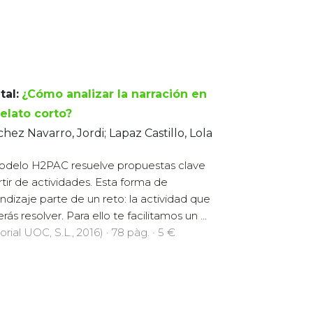
tal:
¿Cómo analizar la narración en
relato corto?
hez Navarro, Jordi; Lapaz Castillo, Lola
odelo H2PAC resuelve propuestas clave
rtir de actividades. Esta forma de
ndizaje parte de un reto: la actividad que
ás resolver. Para ello te facilitamos un ...
orial UOC, S.L., 2016) · 78 pàg. · 5 €