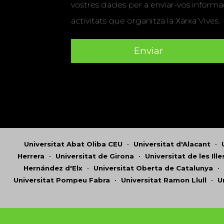
vostres dades per a enviar-vos informac
activitats que organitza la Xarxa Vives.
Universitat Abat Oliba CEU
•
Universitat d'Alacant
•
Herrera
•
Universitat de Girona
•
Universitat de les Ill
Hernández d'Elx
•
Universitat Oberta de Catalunya
•
Universitat Pompeu Fabra
•
Universitat Ramon Llull
•
U