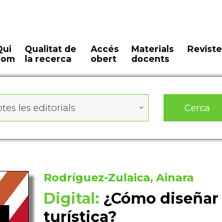
Qui
Qualitat de
Accés
Materials
Reviste
som
la recerca
obert
docents
Cerca
tes les editorials
Rodríguez-Zulaica, Ainara
Digital:
¿Cómo diseñar 
turística?