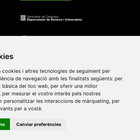
kies
a cookies i altres tecnologies de seguiment per
riència de navegació amb les finalitats següents:
per
at bàsica del lloc web
,
per oferir una millor
•
Universitat de Barcelona
•
Universitat CEU Cardenal
,
per mesurar el vostre interès pels nostres
itat Jaume I
•
Universitat de Lleida
•
Universitat Miguel
er personalitzar les interaccions de màrqueting
,
per
ca de Catalunya
•
Universitat Politècnica de València
•
evants per a vostè
.
t de València
•
Universitat de Vic - Universitat Central de
ino
Canviar preferències
ats