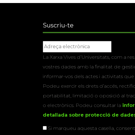
Suscriu-te
La Xarxa Vives d’Universitats, com a res
vostres dades amb la finalitat de gestio
informar-vos dels actes i activitats que
Podeu exercir els drets d’accés, rectifi
portabilitat, limitació o oposició al tr
o electrònics. Podeu consultar la
info
detallada sobre protecció de dade
Si marqueu aquesta casella, consenti