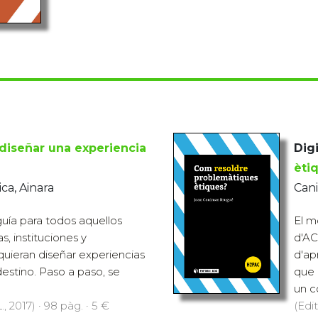
iseñar una experiencia
Digi
èti
ca, Ainara
Can
guía para todos aquellos
El m
, instituciones y
d'AC
uieran diseñar experiencias
d'ap
 destino. Paso a paso, se
que 
un co
., 2017) · 98 pàg. · 5 €
(Edit