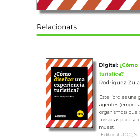
Relacionats
Digital:
¿Cómo d
turística?
Rodríguez-Zulai
Este libro es una 
agentes (empresas
organismos) que q
turísticas para su
muest...
(Editorial UOC, S.L