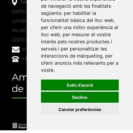
Xarxa Vives d'Universitats
de navegació amb les finalitats
Edifici Àgora
següents:
per habilitar la
funcionalitat bàsica del lloc web
,
Universitat Jaume I, local 10
per oferir una millor experiència al
Av. de Vicent Sos Baynat, s/n
lloc web
,
per mesurar el vostre
12071 Castelló de la Plana
interès pels nostres productes i
serveis i per personalitzar les
e-buc@vives.org
interaccions de màrqueting
,
per
+34 964 72 89 93
oferir anuncis més rellevants per a
vostè
.
Amb el suport
Estic d’acord
de
Declino
Canviar preferències