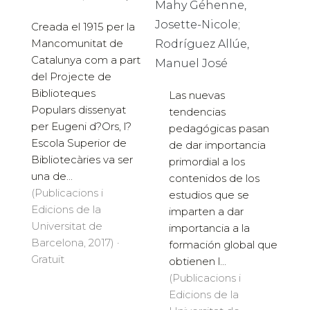
Mahy Géhenne,
Josette-Nicole;
Creada el 1915 per la
Mancomunitat de
Rodríguez Allúe,
Catalunya com a part
Manuel José
del Projecte de
Biblioteques
Las nuevas
Populars dissenyat
tendencias
per Eugeni d?Ors, l?
pedagógicas pasan
Escola Superior de
de dar importancia
Bibliotecàries va ser
primordial a los
una de...
contenidos de los
(Publicacions i
estudios que se
Edicions de la
imparten a dar
Universitat de
importancia a la
Barcelona, 2017) ·
formación global que
Gratuït
obtienen l...
(Publicacions i
Edicions de la