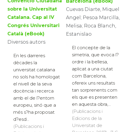
Convenció Ciutadana
Barcelona (eBook)
sobre la Universitat
Cuevas Diarte, Miquel
Catalana. Cap al IV
Angel; Pesoa Marcilla,
Congrés Universitari
Melisa; Roca Blanch,
Català (eBook)
Estanislao
Diversos autors
El concepte de la
simetria, que evoca l?
En les darreres
ordre i la bellesa,
dècades la
aplicat a una ciutat
universitat catalana
com Barcelona,
no sols ha homologat
ofereix uns resultats
el nivell de la seva
tan sorprenents com
docència i recerca
els que es presenten
amb el de l?entorn
en aquesta obra,...
europeu, sinó que a
(Publicacions i
més s?ha proposat
Edicions de la
d?esd...
Universitat de
(Publicacions i