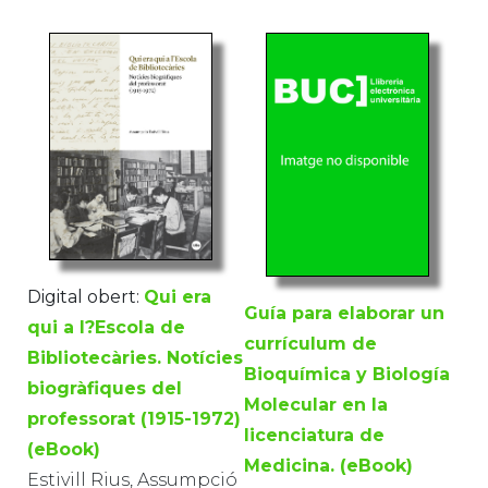
Digital obert:
Qui era
Guía para elaborar un
qui a l?Escola de
currículum de
Bibliotecàries. Notícies
Bioquímica y Biología
biogràfiques del
Molecular en la
professorat (1915-1972)
licenciatura de
(eBook)
Medicina. (eBook)
Estivill Rius, Assumpció