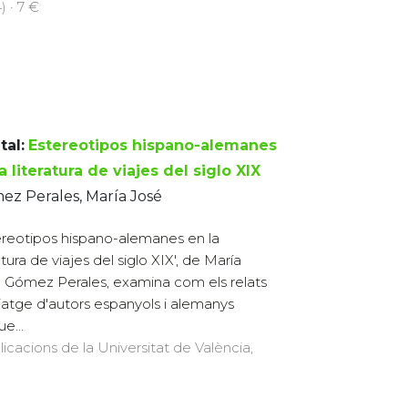
) · 7 €
tal:
Estereotipos hispano-alemanes
a literatura de viajes del siglo XIX
z Perales, María José
ereotipos hispano-alemanes en la
atura de viajes del siglo XIX', de María
 Gómez Perales, examina com els relats
iatge d'autors espanyols i alemanys
e...
licacions de la Universitat de València,