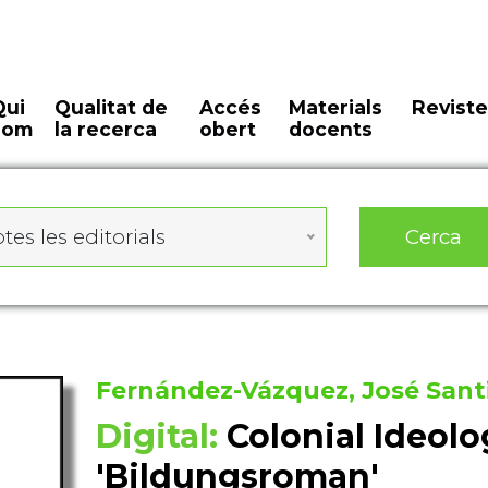
Qui
Qualitat de
Accés
Materials
Reviste
som
la recerca
obert
docents
Cerca
tes les editorials
Fernández-Vázquez, José Sant
Digital:
Colonial Ideolo
'Bildungsroman'