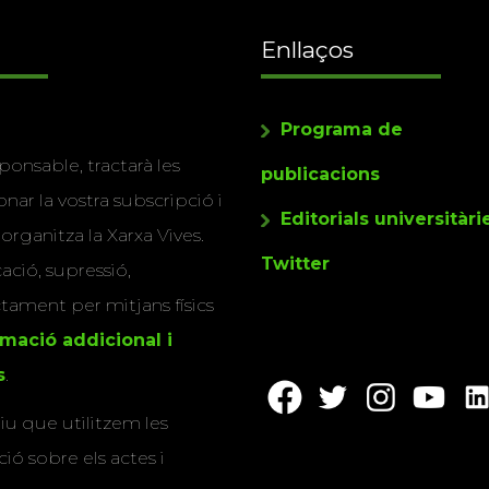
Enllaços
Programa de
ponsable, tractarà les
publicacions
nar la vostra subscripció i
Editorials universitàri
 organitza la Xarxa Vives.
Twitter
cació, supressió,
actament per mitjans físics
rmació addicional i
s
.
u que utilitzem les
ió sobre els actes i