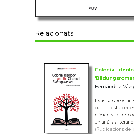
Relacionats
Colonial Ideolo
'Bildungsroma
Fernández-Vázq
Este libro examin
puede establecers
clásico y la ideolo
un análisis literario
(Publicacions de l