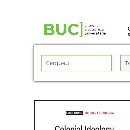
Actualitza les preferències de les cookies
To