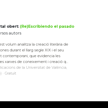
tal obert:
(Re)Escribiendo el pasado
rsos autors
st volum analitza la creació literària de
ones durant el llarg segle XIX i el seu
at contemporani, que evidencia les
des xarxes de coneixement i creació q...
licacions de la Universitat de València,
 · Gratuït