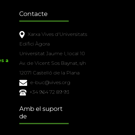
Contacte
Xarxa Vives d'Universitats
Edifici Àgora
Universitat Jaume I, local 10
es a
Av. de Vicent Sos Baynat, s/n
12071 Castelló de la Plana
e-buc@vives.org
+34 964 72 89 93
Amb el suport
de