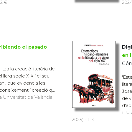
12 €
2024
ribiendo el pasado
Digi
en l
Góme
tza la creació literària de
 llarg segle XIX i el seu
'Est
ni, que evidencia les
liter
coneixement i creació q...
José
a Universitat de València,
de v
d'aqu
(Pub
2025) · 11 €