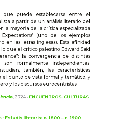
ca que puede establecerse entre el
ista a partir de un análisis literario del
 la mayoría de la crítica especializada
Expectations' (uno de los ejemplos
 en las letras inglesas). Esta afinidad
o que el crítico palestino Edward Said
erence": la convergencia de distintas
e son formalmente independientes,
dian, también, las características
 el punto de vista formal y temático, y
nero y los discursos eurocentristas.
lència
, 2024 ·
ENCUENTROS. CULTURAS
s
:
Estudis literaris: c. 1800 – c. 1900