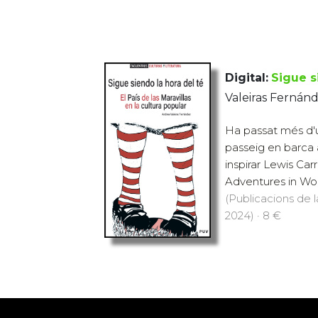
Digital:
Sigue s
Valeiras Fernán
Ha passat més d'u
passeig en barca 
inspirar Lewis Carr
Adventures in Wond
(Publicacions de l
2024) · 8 €