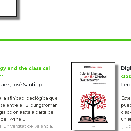
gy and the classical
Digi
n'
cla
uez, José Santiago
Fer
a la afinidad ideológica que
Este
e entre el 'Bildungsroman'
pued
gía colonialista a partir de
clási
 del 'Wilhel...
un an
a Universitat de València,
(Pub