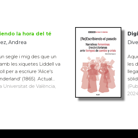
iendo la hora del té
Digi
dez, Andrea
Dive
n segle i mig des que un
Aque
amb les xiquetes Liddell va
les d
oll per a escriure 'Alice's
lleg
erland' (1865). Actual...
sòli
a Universitat de València,
(Pub
2024)