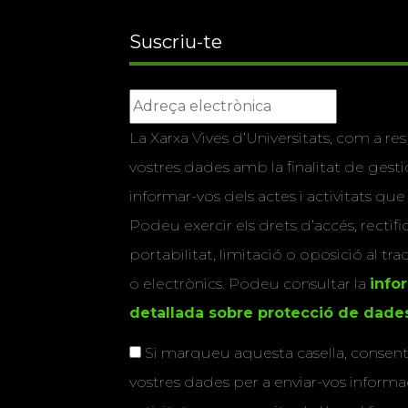
Suscriu-te
La Xarxa Vives d’Universitats, com a res
vostres dades amb la finalitat de gestio
informar-vos dels actes i activitats que
Podeu exercir els drets d’accés, rectifi
portabilitat, limitació o oposició al tr
o electrònics. Podeu consultar la
info
detallada sobre protecció de dade
Si marqueu aquesta casella, consenti
vostres dades per a enviar-vos informac