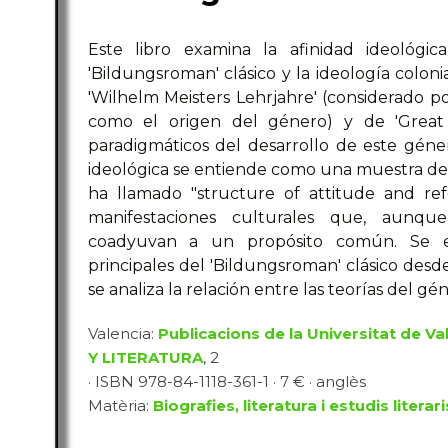
Este libro examina la afinidad ideológi
'Bildungsroman' clásico y la ideología colonial
'Wilhelm Meisters Lehrjahre' (considerado por
como el origen del género) y de 'Great 
paradigmáticos del desarrollo de este género
ideológica se entiende como una muestra de l
ha llamado "structure of attitude and ref
manifestaciones culturales que, aunqu
coadyuvan a un propósito común. Se estu
principales del 'Bildungsroman' clásico desde
se analiza la relación entre las teorías del gé
Valencia:
Publicacions de la Universitat de Va
Y LITERATURA
, 2
· ISBN 978-84-1118-361-1 · 7 € · anglès
Matèria:
Biografies, literatura i estudis literari