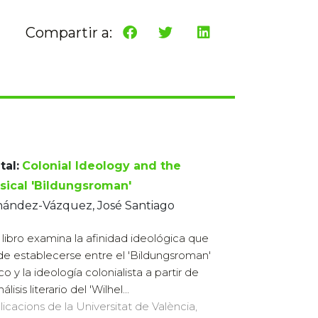
Compartir a:
tal:
Colonial Ideology and the
ssical 'Bildungsroman'
nández-Vázquez, José Santiago
 libro examina la afinidad ideológica que
e establecerse entre el 'Bildungsroman'
co y la ideología colonialista a partir de
álisis literario del 'Wilhel...
licacions de la Universitat de València,