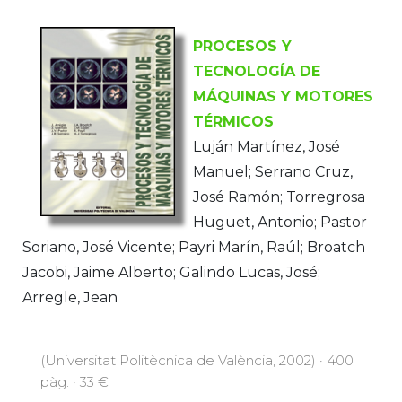
PROCESOS Y
TECNOLOGÍA DE
MÁQUINAS Y MOTORES
TÉRMICOS
Luján Martínez, José
Manuel; Serrano Cruz,
José Ramón; Torregrosa
Huguet, Antonio; Pastor
Soriano, José Vicente; Payri Marín, Raúl; Broatch
Jacobi, Jaime Alberto; Galindo Lucas, José;
Arregle, Jean
(Universitat Politècnica de València, 2002) · 400
pàg. · 33 €