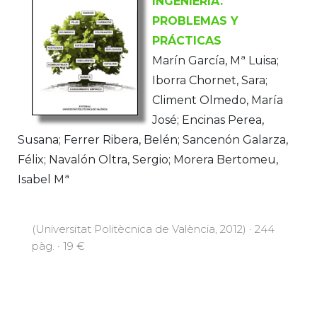
INGENIERÍA.
PROBLEMAS Y
PRÁCTICAS
Marín García, Mª Luisa;
Iborra Chornet, Sara;
Climent Olmedo, María
José; Encinas Perea,
Susana; Ferrer Ribera, Belén; Sancenón Galarza,
Félix; Navalón Oltra, Sergio; Morera Bertomeu,
Isabel Mª
(Universitat Politècnica de València, 2012) · 244
pàg. · 19 €