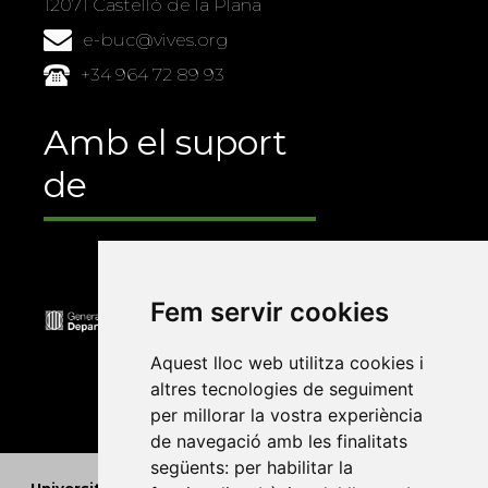
12071 Castelló de la Plana
e-buc@vives.org
+34 964 72 89 93
Amb el suport
de
Fem servir cookies
Aquest lloc web utilitza cookies i
altres tecnologies de seguiment
per millorar la vostra experiència
de navegació amb les finalitats
següents:
per habilitar la