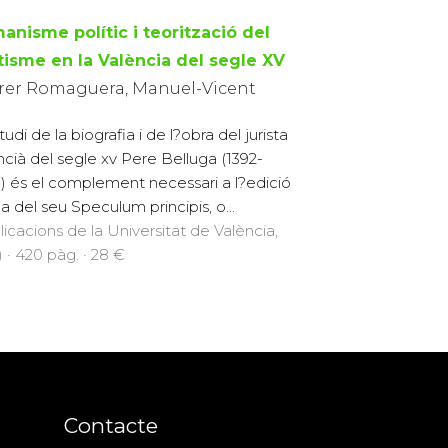
anisme polític i teorització del
tisme en la València del segle XV
rer Romaguera, Manuel-Vicent
udi de la biografia i de l?obra del jurista
ncià del segle xv Pere Belluga (1392-
) és el complement necessari a l?edició
ca del seu Speculum principis, o...
licacions de la Universitat de València,
) · 420 pàg. · 28 €
Contacte