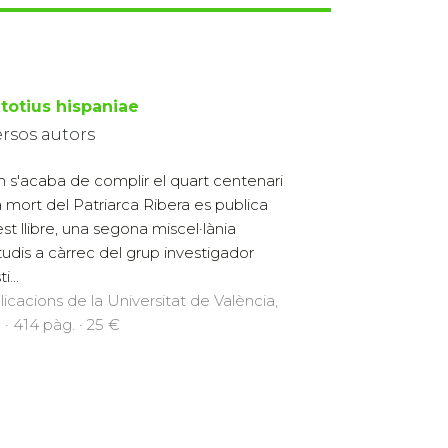
 totius hispaniae
ersos autors
 s'acaba de complir el quart centenari
a mort del Patriarca Ribera es publica
st llibre, una segona miscel·lània
tudis a càrrec del grup investigador
i...
licacions de la Universitat de València,
 · 414 pàg. · 25 €