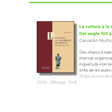
La cultura a la
Del segle XIX a
Garcelán Muñoz
Des d'època isabe
intentat organitzar
inquietuds intel·l
enllà de les aules 
(Publicacions de l
2020) · 266 pàg. · 24 €