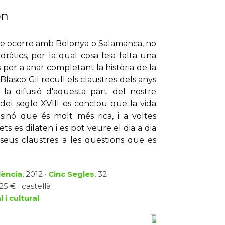
ón
 que ocorre amb Bolonya o Salamanca, no
ràtics, per la qual cosa feia falta una
es per a anar completant la història de la
lasco Gil recull els claustres dels anys
 la difusió d'aquesta part del nostre
s del segle XVIII es conclou que la vida
sinó que és molt més rica, i a voltes
ts es dilaten i es pot veure el dia a dia
 seus claustres a les qüestions que es
lència
, 2012 ·
Cinc Segles
, 32
5 € · castellà
 i cultural