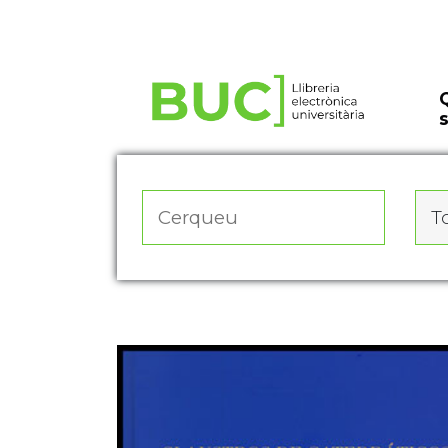
Actualitza les preferències de les cookies
To