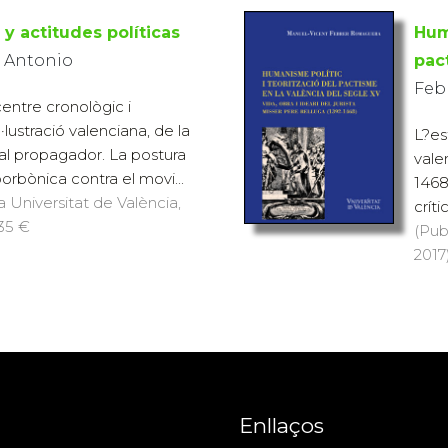
 y actitudes políticas
Hum
, Antonio
pac
Feb
entre cronològic i
Il·lustració valenciana, de la
L?est
pal propagador. La postura
vale
orbònica contra el movi...
1468
a Universitat de València,
críti
 35 €
(Pub
2017
Enllaços