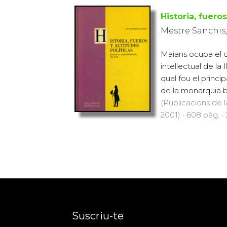
Historia, fueros
Mestre Sanchis
Maians ocupa el c
intellectual de la 
qual fou el princi
de la monarquia b
(Publicacions de l
2001) · 608 pàg. ·
Suscriu-te