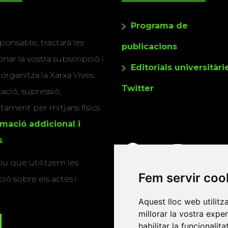
Programa de
ponsable, tractarà les
publicacions
nar la vostra subscripció i
Editorials universitàri
 organitza la Xarxa Vives.
Twitter
cació, supressió,
actament per mitjans físics
rmació addicional i
s
.
u que utilitzem les
Fem servir coo
ió sobre els actes i
Aquest lloc web utilitz
millorar la vostra expe
habilitar la funcionalit