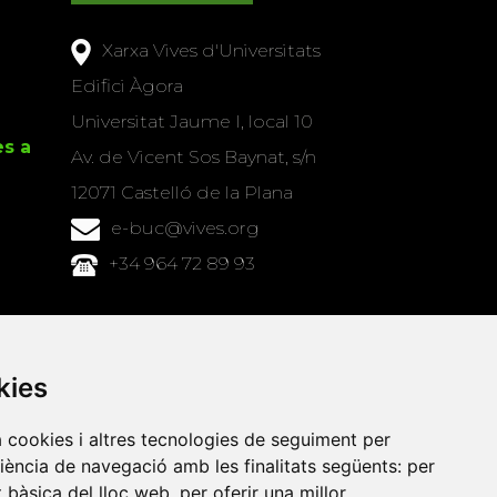
Xarxa Vives d'Universitats
Edifici Àgora
Universitat Jaume I, local 10
es a
Av. de Vicent Sos Baynat, s/n
12071 Castelló de la Plana
e-buc@vives.org
+34 964 72 89 93
Amb el suport
de
kies
a cookies i altres tecnologies de seguiment per
riència de navegació amb les finalitats següents:
per
at bàsica del lloc web
,
per oferir una millor