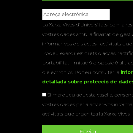
La Xarxa Vives d’Universitats, com a res
vostres dades amb la finalitat de gestio
informar-vos dels actes i activitats que
Podeu exercir els drets d’accés, rectifi
portabilitat, limitació o oposició al tr
o electrònics. Podeu consultar la
info
detallada sobre protecció de dade
Si marqueu aquesta casella, consenti
vostres dades per a enviar-vos informac
activitats que organitza la Xarxa Vives.