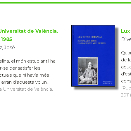
 Universitat de València.
Lux
 1985
Div
, José
Quan
de l
lina, el món estudiantil ha
aque
-se per satisfer les
d'es
ectuals que hi havia més
const
i arran d'aquesta volun...
(Pub
a Universitat de València,
2011)