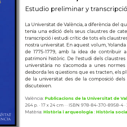
Estudio preliminar y transcripci
La Universitat de València, a diferència del
tenia una edició dels seus claustres de cated
transcripció i estudi crític de tots els claustr
nostra universitat. En aquest volum, Yolanda B
de 1775-1779, amb la idea de contribuir a
patrimoni històric. De l'estudi dels claustre
universitària no s'acomoda a unes normes 
desborda les qüestions que es tracten, els ple
de la universitat des de la composició dels
discuteixen.
València:
Publicacions de la Universitat de Va
264 p. · 17 x 24 cm · · ISBN 978-84-370-8958-4 · 2
Matèria:
Història i arqueologia
:
Història social