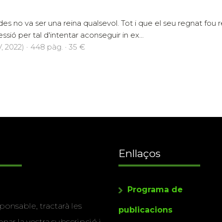
s no va ser una reina qualsevol. Tot i que el seu regnat fou 
ssió per tal d'intentar aconseguir in ex...
 2022) · 448 pàg. · 35 €
Enllaços
Programa de
ponsable, tractarà les
publicacions
nar la vostra subscripció i