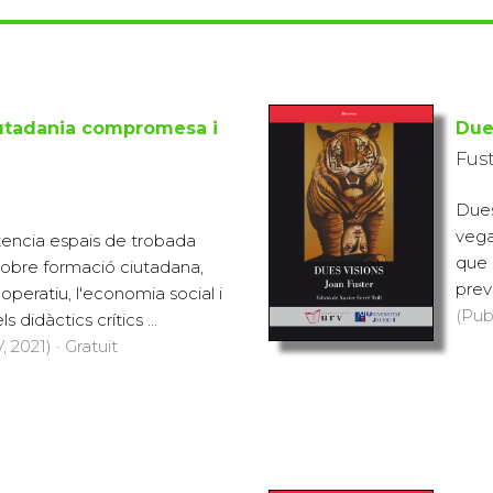
utadania compromesa i
Due
Fust
Dues
vega
encia espais de trobada
que 
 sobre formació ciutadana,
previ
peratiu, l'economia social i
(Pub
s didàctics crítics ...
 2021) · Gratuït