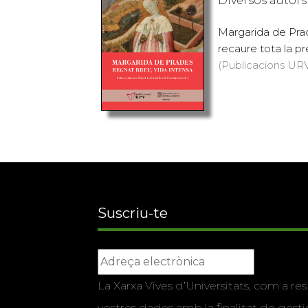
Diversos autors
Margarida de Prade
recaure tota la pre
(Publicacions URV,
Suscriu-te
La Xarxa Vives d’Universitats, com a res
vostres dades amb la finalitat de gestio