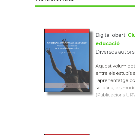
Digital obert:
Ci
educació
Diversos autors
Aquest volum pot
entre els estudis
l'aprenentatge coo
solidària, els model
(Publicacions URV,