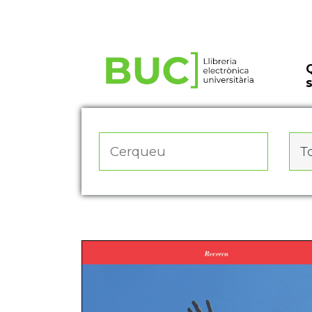
Actualitza les preferències de les cookies
To