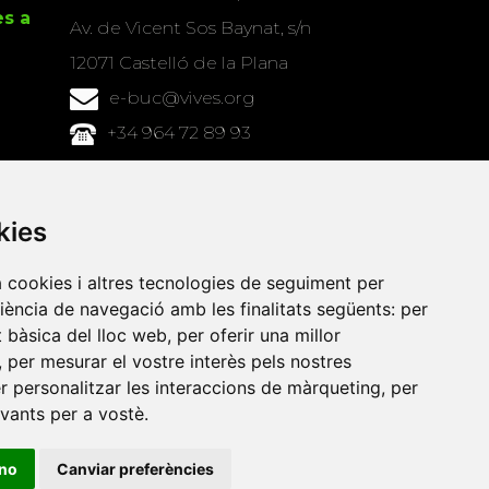
es a
Av. de Vicent Sos Baynat, s/n
12071 Castelló de la Plana
e-buc@vives.org
+34 964 72 89 93
Amb el suport
de
kies
a cookies i altres tecnologies de seguiment per
riència de navegació amb les finalitats següents:
per
at bàsica del lloc web
,
per oferir una millor
,
per mesurar el vostre interès pels nostres
er personalitzar les interaccions de màrqueting
,
per
evants per a vostè
.
ino
Canviar preferències