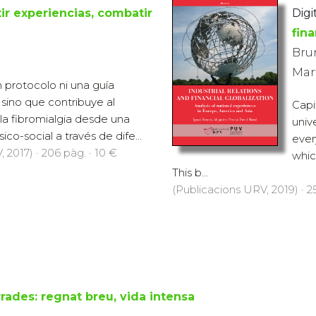
r experiencias, combatir
Digi
fina
Brun
Mar
n protocolo ni una guía
, sino que contribuye al
Capi
a fibromialgia desde una
univ
ico-social a través de dife...
ever
 2017) · 206 pàg. · 10 €
whic
This b...
(Publicacions URV, 2019) · 25
rades: regnat breu, vida intensa