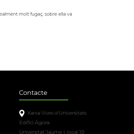
realment molt fugaç, sobre ella va
Contacte
Xarxa Vives d'Universitats
Edifici Àgora
Universitat Jaume I, local 10