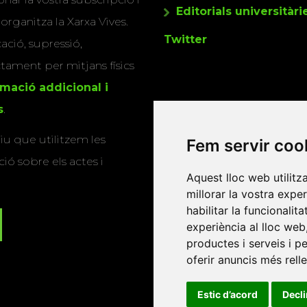
Editorials universitàri
 organitza la Xarxa Vives.
Twitter
cació, supressió,
actament per mitjans físics
rmació addicional i
s
.
u que utilitzem les
Fem servir coo
ió sobre els actes i
Aquest lloc web utilitz
millorar la vostra expe
habilitar la funcionalit
experiència al lloc web
productes i serveis i p
oferir anuncis més rell
Estic d’acord
Decl