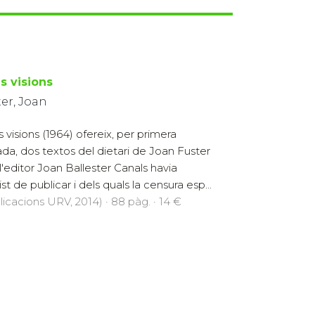
s visions
er, Joan
 visions (1964) ofereix, per primera
da, dos textos del dietari de Joan Fuster
l'editor Joan Ballester Canals havia
st de publicar i dels quals la censura esp...
licacions URV, 2014) · 88 pàg. · 14 €