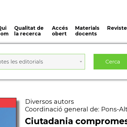
Qui
Qualitat de
Accés
Materials
Reviste
som
la recerca
obert
docents
Cerca
tes les editorials
Diversos autors
Coordinació general de: Pons-Al
Ciutadania compromes