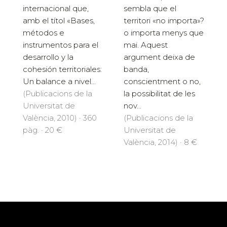
internacional que,
sembla que el
amb el títol «Bases,
territori «no importa»?
métodos e
o importa menys que
instrumentos para el
mai. Aquest
desarrollo y la
argument deixa de
cohesión territoriales:
banda,
Un balance a nivel...
conscientment o no,
(Publicacions de la
la possibilitat de les
Universitat de
nov...
València, 2010) · 360
(Publicacions de la
pàg. · 20 €
Universitat de
València, 2014) · 8 €