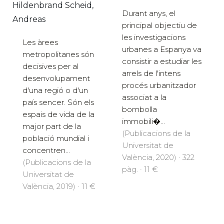
Hildenbrand Scheid,
Durant anys, el
Andreas
principal objectiu de
les investigacions
Les àrees
urbanes a Espanya va
metropolitanes són
consistir a estudiar les
decisives per al
arrels de l'intens
desenvolupament
procés urbanitzador
d'una regió o d'un
associat a la
país sencer. Són els
bombolla
espais de vida de la
immobili�...
major part de la
(Publicacions de la
població mundial i
Universitat de
concentren...
València, 2020) · 322
(Publicacions de la
pàg. · 11 €
Universitat de
València, 2019) · 11 €