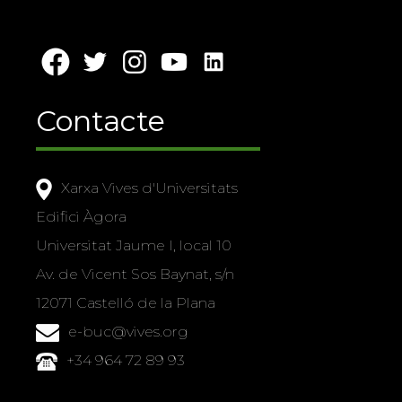
Contacte
Xarxa Vives d'Universitats
Edifici Àgora
Universitat Jaume I, local 10
Av. de Vicent Sos Baynat, s/n
12071 Castelló de la Plana
e-buc@vives.org
+34 964 72 89 93