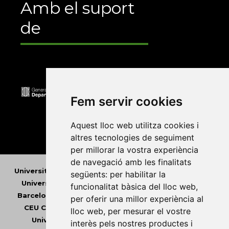
Amb el suport
de
Fem servir cookies
Aquest lloc web utilitza cookies i
altres tecnologies de seguiment
per millorar la vostra experiència
de navegació amb les finalitats
Universitat Abat Oliba CEU
•
Universitat d'Alacant
•
següents:
per habilitar la
Universitat d'Andorra
•
Universitat Autònoma de
funcionalitat bàsica del lloc web
,
Barcelona
•
Universitat de Barcelona
•
Universitat
per oferir una millor experiència al
CEU Cardenal Herrera
•
Universitat de Girona
•
lloc web
,
per mesurar el vostre
Universitat de les Illes Balears
•
Universitat
interès pels nostres productes i