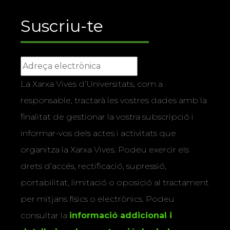
Suscriu-te
La Xarxa Vives d’Universitats, com a
responsable, tractarà les vostres dades amb la
finalitat de gestionar la vostra subscripció i
informar-vos dels actes i activitats que
organitza la Xarxa Vives. Podeu exercir els
drets d’accés, rectificació, supressió,
portabilitat, limitació o oposició al tractament
per mitjans físics o electrònics. Podeu
consultar la
informació addicional i