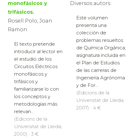
monofásicos y
Diversos autors
trifásicos.
Este volumen
Rosell Polo, Joan
presenta una
Ramon
colección de
problemas resueltos
El texto pretende
de Química Orgánica,
introducir al lector en
asignatura incluida en
el estudio de los
el Plan de Estudios
Circuitos Eléctricos
de las carreras de
monofásicos y
Ingeniería Agrónoma
trifásicos y
y de For...
familiarizarse lo con
(Edicions de la
los conceptos y
Universitat de Lleida,
metodologías más
2007) · 4 €
relevan...
(Edicions de la
Universitat de Lleida,
2000) · 3 €