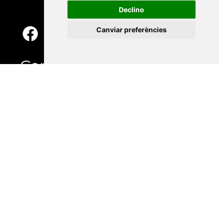
Declino
Canviar preferències
Contacte
Xarxa Vives d'Universitats
Edifici Àgora
Universitat Jaume I, local 10
Av. de Vicent Sos Baynat, s/n
12071 Castelló de la Plana
e-buc@vives.org
+34 964 72 89 93