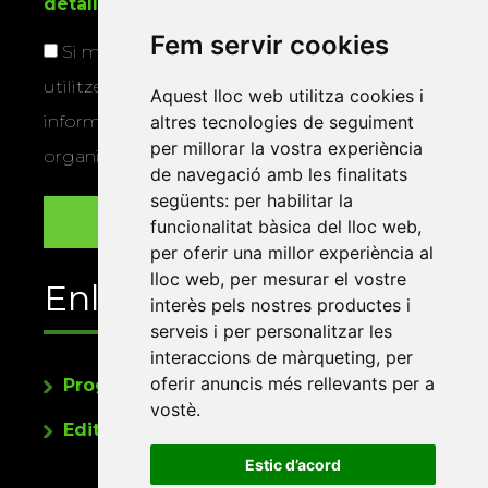
detallada sobre protecció de dades
.
Fem servir cookies
Si marqueu aquesta casella, consentiu que
utilitzem les vostres dades per a enviar-vos
Aquest lloc web utilitza cookies i
altres tecnologies de seguiment
informació sobre els actes i activitats que
per millorar la vostra experiència
organitza la Xarxa Vives.
de navegació amb les finalitats
següents:
per habilitar la
funcionalitat bàsica del lloc web
,
per oferir una millor experiència al
lloc web
,
per mesurar el vostre
Enllaços
interès pels nostres productes i
serveis i per personalitzar les
interaccions de màrqueting
,
per
oferir anuncis més rellevants per a
Programa de publicacions
vostè
.
Editorials universitàries a Twitter
Estic d’acord