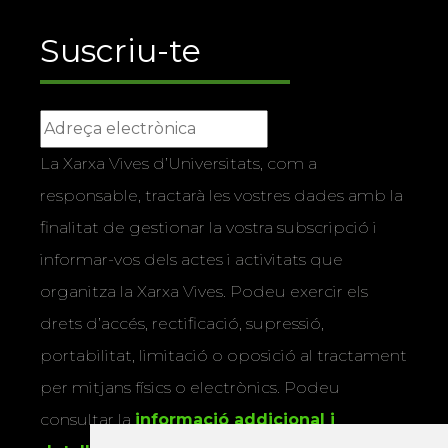
Suscriu-te
La Xarxa Vives d’Universitats, com a
responsable, tractarà les vostres dades amb la
finalitat de gestionar la vostra subscripció i
informar-vos dels actes i activitats que
organitza la Xarxa Vives. Podeu exercir els
drets d’accés, rectificació, supressió,
portabilitat, limitació o oposició al tractament
per mitjans físics o electrònics. Podeu
consultar la
informació addicional i