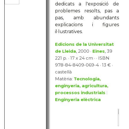
dedicats a l'exposició de
problemes resolts, pas a
pas, amb abundants
explicacions i figures
il·lustratives.
Edicions de la Universitat
de Lleida
, 2000 ·
Eines
, 39
221 p. · 17 x 24 cm · · ISBN
978-84-8409-069-4 · 13 € ·
castellà
Matèria:
Tecnologia,
enginyeria, agricultura,
processos industrials
:
Enginyeria elèctrica