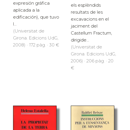
expresión gráfica
els esplèndids
aplicada a la
resultats de les
edificación), que tuvo
excavacions en el
l...
jaciment del
(Universitat de
Castellum Fractum,
Girona. Edicions UdG,
dirigide...
2008) · 172 pàg. · 30 €
(Universitat de
Girona. Edicions UdG,
2006) · 206 pàg. · 20
€