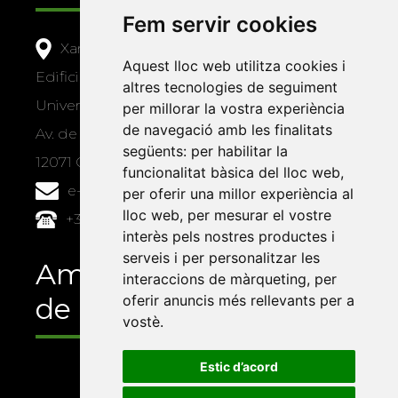
Fem servir cookies
Xarxa Vives d'Universitats
Aquest lloc web utilitza cookies i
Edifici Àgora
altres tecnologies de seguiment
Universitat Jaume I, local 10
per millorar la vostra experiència
de navegació amb les finalitats
Av. de Vicent Sos Baynat, s/n
següents:
per habilitar la
12071 Castelló de la Plana
funcionalitat bàsica del lloc web
,
e-buc@vives.org
per oferir una millor experiència al
lloc web
,
per mesurar el vostre
+34 964 72 89 93
interès pels nostres productes i
serveis i per personalitzar les
Amb el suport
interaccions de màrqueting
,
per
de
oferir anuncis més rellevants per a
vostè
.
Estic d’acord