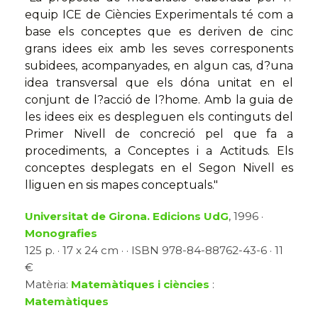
equip ICE de Ciències Experimentals té com a
base els conceptes que es deriven de cinc
grans idees eix amb les seves corresponents
subidees, acompanyades, en algun cas, d?una
idea transversal que els dóna unitat en el
conjunt de l?acció de l?home. Amb la guia de
les idees eix es despleguen els continguts del
Primer Nivell de concreció pel que fa a
procediments, a Conceptes i a Actituds. Els
conceptes desplegats en el Segon Nivell es
lliguen en sis mapes conceptuals."
Universitat de Girona. Edicions UdG
, 1996 ·
Monografies
125 p. · 17 x 24 cm · · ISBN 978-84-88762-43-6 · 11
€
Matèria:
Matemàtiques i ciències
:
Matemàtiques