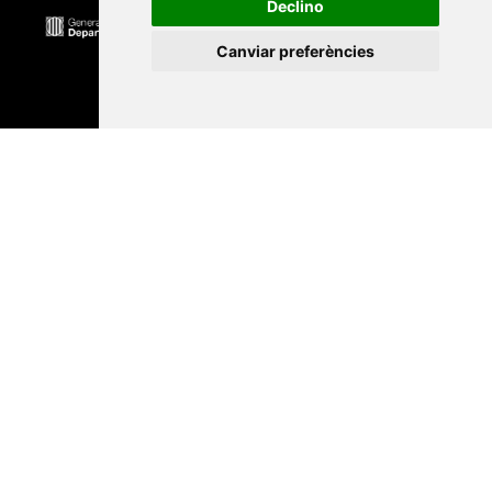
Declino
Canviar preferències
Universitat Abat Oliba CEU
•
Universitat d'Alacant
•
Universitat d'Andorra
•
Universitat Autònoma de
Barcelona
•
Universitat de Barcelona
•
Universitat
CEU Cardenal Herrera
•
Universitat de Girona
•
Universitat de les Illes Balears
•
Universitat
Internacional de Catalunya
•
Universitat Jaume I
•
Universitat de Lleida
•
Universitat Miguel Hernández
d'Elx
•
Universitat Oberta de Catalunya
•
Universitat
de Perpinyà Via Domitia
•
Universitat Politècnica de
Catalunya
•
Universitat Politècnica de València
•
Universitat Pompeu Fabra
•
Universitat Ramon Llull
•
Universitat Rovira i Virgili
•
Universitat de Sàsser
•