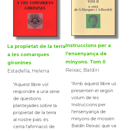
Instruccions per a
La propietat de la terra
l'ensenyança de
a les comarques
minyons. Tom II
gironines
Reixac, Baldiri
Estadella, Helena
"Amb aquest llibre us
"Aquest llibre vol
presenten el segon
respondre a una sèrie
volum de les
de qüestions
Instruccions per
plantejades sobre la
l'ensenyança de
propietat de la terra
minyons de mossèn
al nostre país: és
Baldiri Reixac que va
certa l'afirmació de