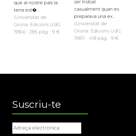
ser trobat
que al nostre país la
casualment quan es
terra est�...
preparava una ex...
(Universitat de
(Universitat de
Girona. Edicions UdG,
Girona. Edicions UdG,
1984) · 285 pàg. · 9 €
1981) · 418 pàg. · 9 €
Suscriu-te