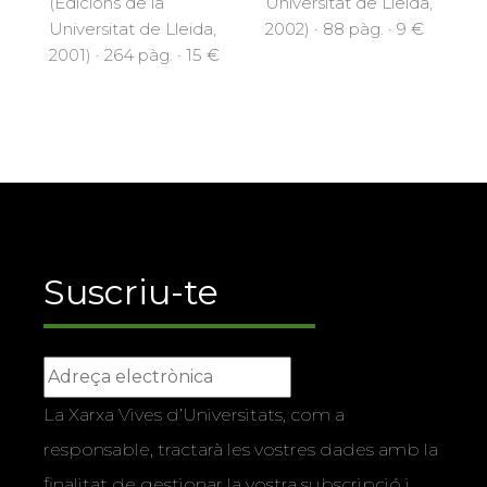
(Edicions de la
Universitat de Lleida,
Universitat de Lleida,
2002) · 88 pàg. · 9 €
2001) · 264 pàg. · 15 €
Suscriu-te
La Xarxa Vives d’Universitats, com a
responsable, tractarà les vostres dades amb la
finalitat de gestionar la vostra subscripció i