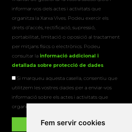
informar-vos dels actes i activitats que
organitza la Xarxa Vives. Podeu exercir els
drets d’accés, rectificació, supressió,
portabilitat, limitació o oposició al tractament
per mitjans físics o electrònics. Podeu
consultar la
informació addicional i
detallada sobre protecció de dades
.
Si marqueu aquesta casella, consentiu que
utilitzem les vostres dades per a enviar-vos
informació sobre els actes i activitats que
organitza la Xarxa Vives.
Fem servir cookies