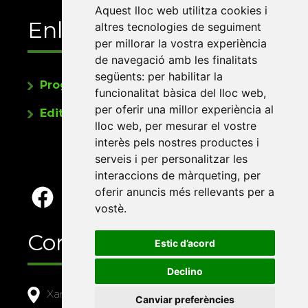
Aquest lloc web utilitza cookies i
Enllaços
altres tecnologies de seguiment
per millorar la vostra experiència
de navegació amb les finalitats
següents:
per habilitar la
Programa de publicacions
funcionalitat bàsica del lloc web
,
per oferir una millor experiència al
Editorials universitàries a Twitter
lloc web
,
per mesurar el vostre
interès pels nostres productes i
serveis i per personalitzar les
interaccions de màrqueting
,
per
oferir anuncis més rellevants per a
vostè
.
Contacte
Estic d’acord
Declino
Xarxa Vives d'Universitats
Canviar preferències