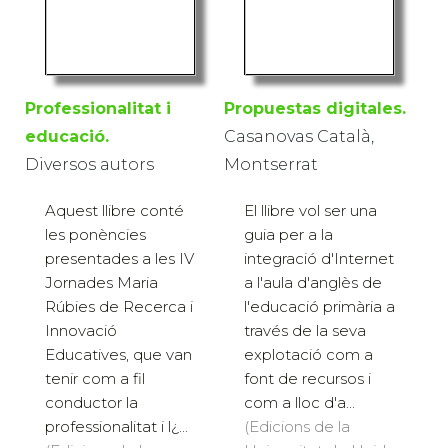
Professionalitat i
Propuestas digitales.
educació.
Casanovas Català,
Diversos autors
Montserrat
Aquest llibre conté
El llibre vol ser una
les ponències
guia per a la
presentades a les IV
integració d'Internet
Jornades Maria
a l'aula d'anglès de
Rúbies de Recerca i
l'educació primària a
Innovació
través de la seva
Educatives, que van
explotació com a
tenir com a fil
font de recursos i
conductor la
com a lloc d'a...
professionalitat i l¿...
(Edicions de la