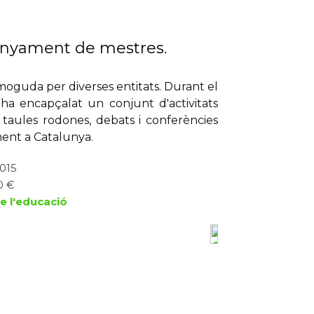
nsenyament de mestres.
omoguda per diverses entitats. Durant el
, ha encapçalat un conjunt d'activitats
 taules rodones, debats i conferències
ment a Catalunya.
2015
0 €
de l'educació