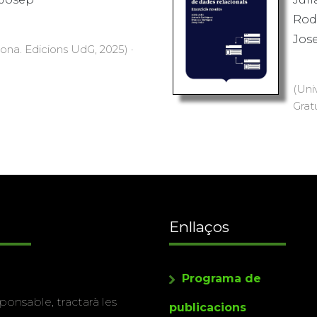
Rod
Jos
rona. Edicions UdG, 2025) ·
(Uni
Grat
Enllaços
Programa de
ponsable, tractarà les
publicacions