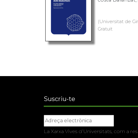
(Universitat de Gi
Gratuït
Suscriu-te
La Xarxa Vives d’Universitats, com a res