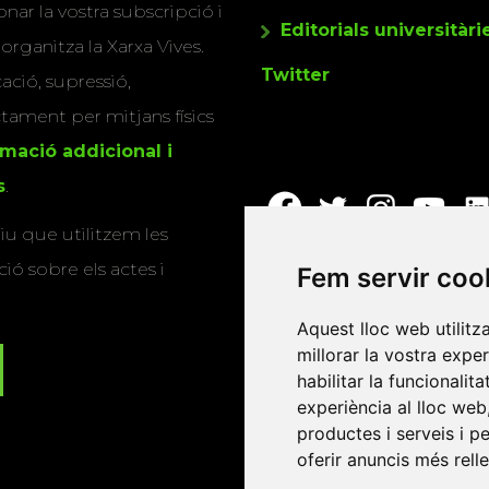
nar la vostra subscripció i
Editorials universitàri
 organitza la Xarxa Vives.
Twitter
cació, supressió,
actament per mitjans físics
rmació addicional i
s
.
u que utilitzem les
ió sobre els actes i
Fem servir coo
Aquest lloc web utilitz
millorar la vostra expe
habilitar la funcionalit
experiència al lloc web
productes i serveis i p
oferir anuncis més rell