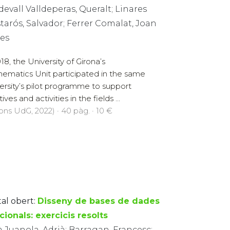
devall Valldeperas, Queralt; Linares
arós, Salvador; Ferrer Comalat, Joan
les
018, the University of Girona’s
ematics Unit participated in the same
ersity’s pilot programme to support
atives and activities in the fields ...
ions UdG, 2022) · 40 pàg. · 10 €
tal obert:
Disseny de bases de dades
cionals: exercicis resolts
à Juanola, Adrià; Barragan, Francesc;