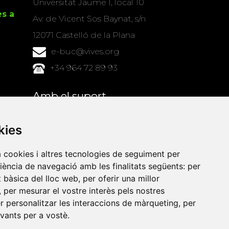
Universitat Jaume I, local 10
es a
Av. de Vicent Sos Baynat, s/n
12071 Castelló de la Plana
e-buc@vives.org
+34 964 72 89 93
Amb el suport
de
kies
a cookies i altres tecnologies de seguiment per
riència de navegació amb les finalitats següents:
per
at bàsica del lloc web
,
per oferir una millor
,
per mesurar el vostre interès pels nostres
er personalitzar les interaccions de màrqueting
,
per
evants per a vostè
.