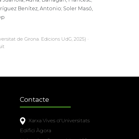
ríguez Benítez, Antonio; Soler Masó,
ep
versitat de Girona. Edicions UdG, 2025) ·
uït
Contacte
Xarxa Vives d'Universitats
Edifici Àgora