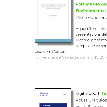
Portuguese Ass
Environmental
Diversos autors
Aquest llibre conté
presentacions de
Material present
temps que va ser 
això com l?autor...
(Universitat de Girona. Edicions UdG, 2014
Digital obert:
Te
Roura Grabulosa,
costa Balanzat,