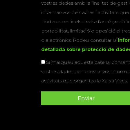
vostres dades amb la finalitat de gestio
informar-vos dels actes i activitats que
Podeu exercir els drets d’accés, rectifi
portabilitat, limitació o oposició al tr
o electrònics. Podeu consultar la
info
detallada sobre protecció de dade
Si marqueu aquesta casella, consenti
vostres dades per a enviar-vos informac
activitats que organitza la Xarxa Vives.