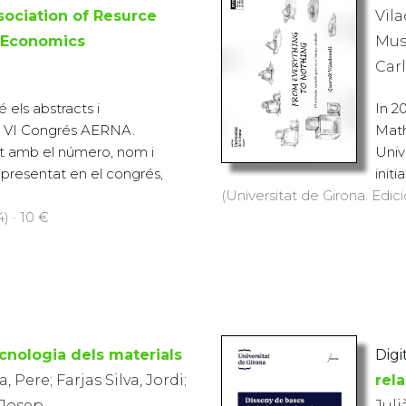
ociation of Resurce
Vila
 Economics
Must
Car
 els abstracts i
In 2
l VI Congrés AERNA.
Math
at amb el número, nom i
Univ
presentat en el congrés,
initi
(Universitat de Girona. Edic
) · 10 €
cnologia dels materials
Digi
 Pere; Farjas Silva, Jordi;
rela
 Josep
Juli