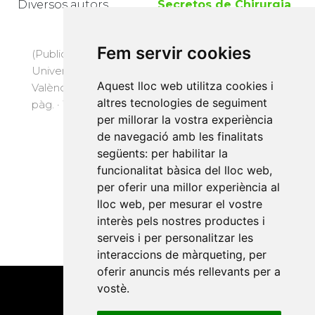
Diversos autors
Secretos de Chirurgia
(1567) de Pedro Arias
de Benavides
Fem servir cookies
(Publicacions de la
Fresquet Febrer, José
Universitat de
Luis
Aquest lloc web utilitza cookies i
València, 1996) · 304
altres tecnologies de seguiment
pàg. · 12 €
per millorar la vostra experiència
(Publicacions de la
de navegació amb les finalitats
Universitat de
següents:
per habilitar la
València, 1993) · 194
funcionalitat bàsica del lloc web
,
pàg. · 10 €
per oferir una millor experiència al
lloc web
,
per mesurar el vostre
interès pels nostres productes i
serveis i per personalitzar les
interaccions de màrqueting
,
per
oferir anuncis més rellevants per a
vostè
.