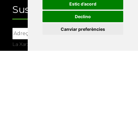
Estic d’acord
Suscriu-te
Declino
Canviar preferències
La Xarxa Vives d’Universitats, com a
responsable, tractarà les vostres dades amb la
finalitat de gestionar la vostra subscripció i
informar-vos dels actes i activitats que
organitza la Xarxa Vives. Podeu exercir els
drets d’accés, rectificació, supressió,
portabilitat, limitació o oposició al tractament
per mitjans físics o electrònics. Podeu
consultar la
informació addicional i
detallada sobre protecció de dades
.