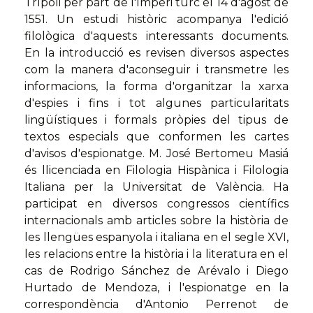
Trípoli per part de l'Imperi turc el 14 d'agost de
1551. Un estudi històric acompanya l'edició
filològica d'aquests interessants documents.
En la introducció es revisen diversos aspectes
com la manera d'aconseguir i transmetre les
informacions, la forma d'organitzar la xarxa
d'espies i fins i tot algunes particularitats
lingüístiques i formals pròpies del tipus de
textos especials que conformen les cartes
d'avisos d'espionatge. M. José Bertomeu Masiá
és llicenciada en Filologia Hispànica i Filologia
Italiana per la Universitat de València. Ha
participat en diversos congressos científics
internacionals amb articles sobre la història de
les llengües espanyola i italiana en el segle XVI,
les relacions entre la història i la literatura en el
cas de Rodrigo Sánchez de Arévalo i Diego
Hurtado de Mendoza, i l'espionatge en la
correspondència d'Antonio Perrenot de