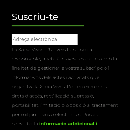
Suscriu-te
La Xarxa Vives d’Universitats, com a
responsable, tractarà les vostres dades amb la
finalitat de gestionar la vostra subscripció i
informar-vos dels actes i activitats que
organitza la Xarxa Vives. Podeu exercir els
drets d’accés, rectificació, supressió,
portabilitat, limitació o oposició al tractament
per mitjans físics o electrònics. Podeu
consultar la
informació addicional i