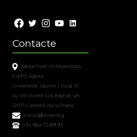
Contacte
Xarxa Vives d'Universitats
Edifici Àgora
Universitat Jaume I, local 10
Av. de Vicent Sos Baynat, s/n
12071 Castelló de la Plana
e-buc@vives.org
+34 964 72 89 93