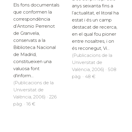
Els fons documentals
anys seixanta fins a
que conformen la
l’actualitat, el litoral ha
correspondència
estat i és un camp
d’Antonio Perrenot
destacat de recerca,
de Granvela,
en el qual fou pioner
conservats a la
entre nosaltres, i on
Biblioteca Nacional
és reconegut, Vi...
de Madrid,
(Publicacions de la
constitueixen una
Universitat de
valuosa font
València, 2006) · 508
d'inform...
pàg. · 48 €
(Publicacions de la
Universitat de
València, 2006) · 226
pàg. · 16 €