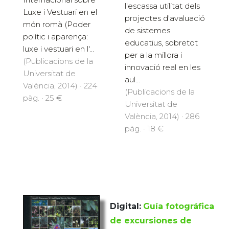
l'escassa utilitat dels
Luxe i Vestuari en el
projectes d'avaluació
món romà (Poder
de sistemes
polític i aparença:
educatius, sobretot
luxe i vestuari en l'...
per a la millora i
(Publicacions de la
innovació real en les
Universitat de
aul...
València, 2014) · 224
(Publicacions de la
pàg. · 25 €
Universitat de
València, 2014) · 286
pàg. · 18 €
Digital:
Guía fotográfica
de excursiones de