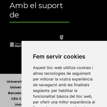
Amb el suport
de
Fem servir cookies
Aquest lloc web utilitza cookies i
altres tecnologies de seguiment
per millorar la vostra experiència
Universitat Abat Oliba CEU
•
Universitat d'Alacant
•
de navegació amb les finalitats
Universitat d'Andorra
•
Universitat Autònoma de
següents:
per habilitar la
Barcelona
•
Universitat de Barcelona
•
Universitat
funcionalitat bàsica del lloc web
,
CEU Cardenal Herrera
•
Universitat de Girona
•
per oferir una millor experiència al
Universitat de les Illes Balears
•
Universitat