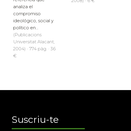
2008) · 6 €
analiza el
compromiso
ideológico, social y
político en...
(Publicacions
Universitat Alacant,
2004) · 774 pàg. · 36
€
Suscriu-te