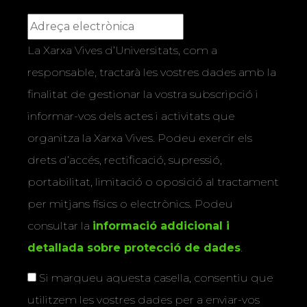
La Xarxa Vives d’Universitats, com a
responsable, tractarà les vostres dades amb la
finalitat de gestionar la vostra subscripció i
informar-vos dels actes i activitats que
organitza la Xarxa Vives. Podeu exercir els
drets d’accés, rectificació, supressió,
portabilitat, limitació o oposició al tractament
per mitjans físics o electrònics. Podeu
consultar la
informació addicional i
detallada sobre protecció de dades
.
Si marqueu aquesta casella, consentiu que
utilitzem les vostres dades per a enviar-vos