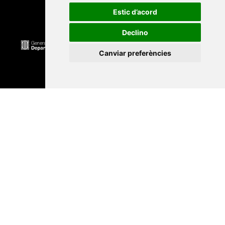
Estic d’acord
Declino
Canviar preferències
Universitat Abat Oliba CEU
•
Universitat d'Alacant
•
Universitat d'Andorra
•
Universitat Autònoma de
Barcelona
•
Universitat de Barcelona
•
Universitat
CEU Cardenal Herrera
•
Universitat de Girona
•
Universitat de les Illes Balears
•
Universitat
Internacional de Catalunya
•
Universitat Jaume I
•
Universitat de Lleida
•
Universitat Miguel Hernández
d'Elx
•
Universitat Oberta de Catalunya
•
Universitat
de Perpinyà Via Domitia
•
Universitat Politècnica de