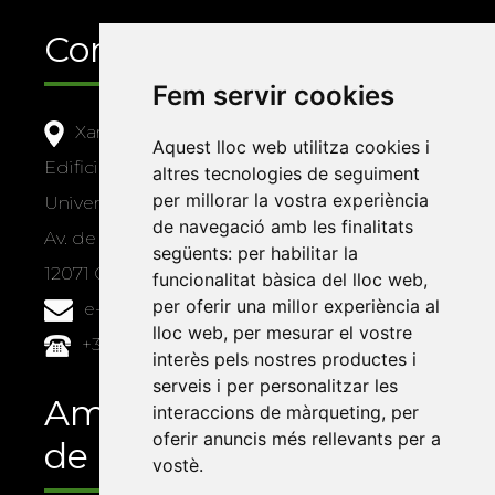
Contacte
Fem servir cookies
Xarxa Vives d'Universitats
Aquest lloc web utilitza cookies i
Edifici Àgora
altres tecnologies de seguiment
per millorar la vostra experiència
Universitat Jaume I, local 10
de navegació amb les finalitats
Av. de Vicent Sos Baynat, s/n
següents:
per habilitar la
12071 Castelló de la Plana
funcionalitat bàsica del lloc web
,
per oferir una millor experiència al
e-buc@vives.org
lloc web
,
per mesurar el vostre
+34 964 72 89 93
interès pels nostres productes i
serveis i per personalitzar les
Amb el suport
interaccions de màrqueting
,
per
oferir anuncis més rellevants per a
de
vostè
.