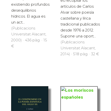
es recopilar los
existiendo profundos
artículos de Carlos
desequilibrios
Alvar sobre poesía
hídricos. El agua es
castellana y lírica
un act...
tradicional publicados
(Publicacions
desde 1976 a 2012.
Universitat Alacant,
Supone una oport...
2000) · 436 pàg. · 15
(Publicacions
€
Universitat Alacant,
2014) · 518 pàg. · 32 €