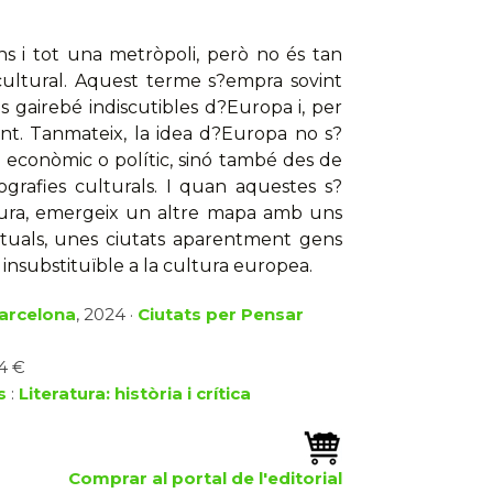
ns i tot una metròpoli, però no és tan
cultural. Aquest terme s?empra sovint
s gairebé indiscutibles d?Europa i, per
nt. Tanmateix, la idea d?Europa no s?
 econòmic o polític, sinó també des de
grafies culturals. I quan aquestes s?
atura, emergeix un altre mapa amb uns
irituals, unes ciutats aparentment gens
insubstituïble a la cultura europea.
Barcelona
, 2024 ·
Ciutats per Pensar
14 €
s
:
Literatura: història i crítica
Comprar al portal de l'editorial