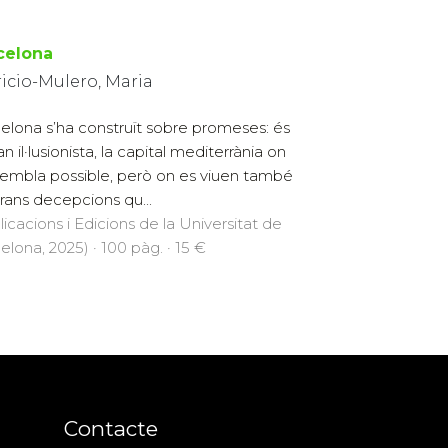
celona
icio-Mulero, Maria
elona s’ha construït sobre promeses: és
an il·lusionista, la capital mediterrània on
sembla possible, però on es viuen també
grans decepcions qu...
licacions i Edicions de la Universitat de
elona, 2025) · 100 pàg. · 15 €
Contacte