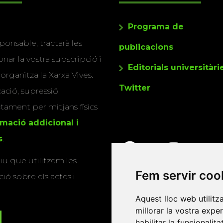
Programa de
ponsable, tractarà les
publicacions
nar la vostra subscripció i
Editorials universitàri
 organitza la Xarxa Vives.
Twitter
cació, supressió,
actament per mitjans físics
rmació addicional i
s
.
u que utilitzem les
Fem servir coo
ió sobre els actes i
Aquest lloc web utilitz
millorar la vostra expe
habilitar la funcionalit