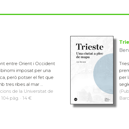
Tri
Ben
nt entre Orient i Occident
Trie
ls binomi imposat per una
prem
ca, però potser el fet que
per l
b tres ribes al mar ...
segl
icions de la Universitat de
(Pub
 104 pàg. · 14 €
Barc