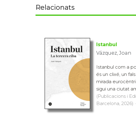
Relacionats
Istanbul
Vázquez, Joan
Istanbul com a po
és un clixé, un fa
mirada eurocèntri
sigui una ciutat am
(Publicacions i Ed
Barcelona, 2026) ·