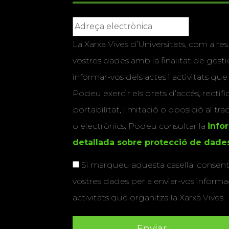
La Xarxa Vives d’Universitats, com a res
vostres dades amb la finalitat de gestio
informar-vos dels actes i activitats que
Podeu exercir els drets d’accés, rectifi
portabilitat, limitació o oposició al tr
o electrònics. Podeu consultar la
info
detallada sobre protecció de dade
Si marqueu aquesta casella, consenti
vostres dades per a enviar-vos informac
activitats que organitza la Xarxa Vives.