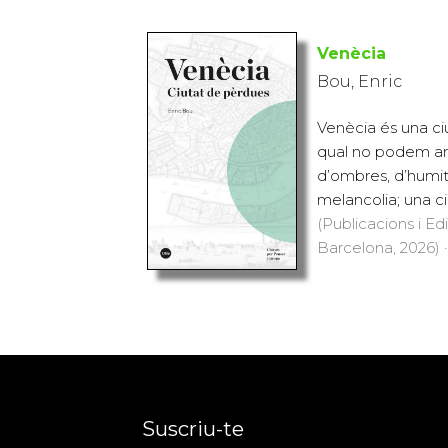
Venècia
Bou, Enric
Venècia és una ciu
qual no podem arr
d’ombres, d’humita
melancolia; una ci
(Publicacions i Ed
Barcelona, 2026) ·
Suscriu-te