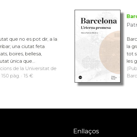
Bar
Patr
tat que no es pot dir, a la
Barc
ibar; una ciutat feta
la gr
ts, boires, bellesa,
tot 
utat única que...
les 
icions de la Universitat de
(Pub
 150 pàg. · 15 €
Barc
Enllaços