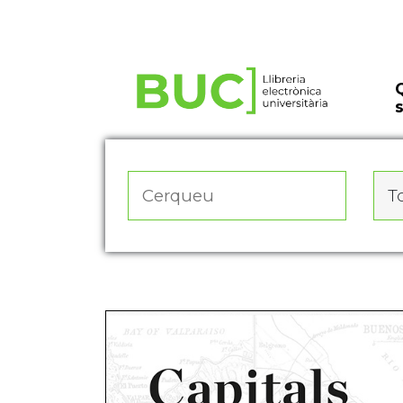
Actualitza les preferències de les cookies
To