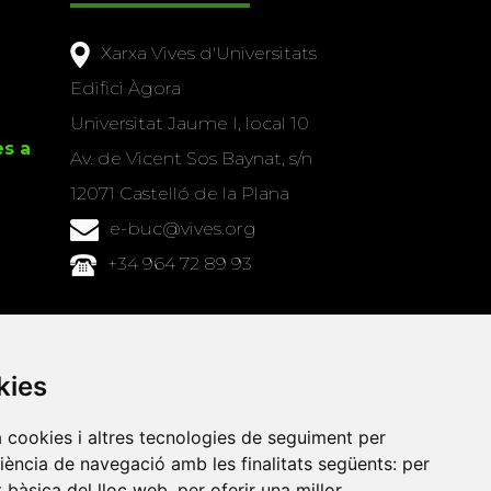
Xarxa Vives d'Universitats
Edifici Àgora
Universitat Jaume I, local 10
es a
Av. de Vicent Sos Baynat, s/n
12071 Castelló de la Plana
e-buc@vives.org
+34 964 72 89 93
Amb el suport
de
kies
a cookies i altres tecnologies de seguiment per
riència de navegació amb les finalitats següents:
per
at bàsica del lloc web
,
per oferir una millor