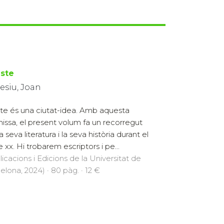
este
esiu, Joan
ste és una ciutat-idea. Amb aquesta
issa, el present volum fa un recorregut
a seva literatura i la seva història durant el
e xx. Hi trobarem escriptors i pe...
licacions i Edicions de la Universitat de
elona, 2024) · 80 pàg. · 12 €