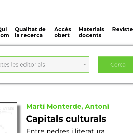
Qui
Qualitat de
Accés
Materials
Reviste
som
la recerca
obert
docents
Cerca
tes les editorials
Martí Monterde, Antoni
Capitals culturals
Entre pedres i literatura