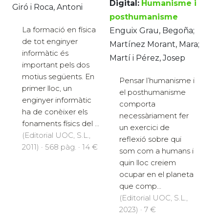
Digital:
Humanisme i
Giró i Roca, Antoni
posthumanisme
La formació en física
Enguix Grau, Begoña;
de tot enginyer
Martínez Morant, Mara;
informàtic és
Martí i Pérez, Josep
important pels dos
motius següents. En
Pensar l’humanisme i
primer lloc, un
el posthumanisme
enginyer informàtic
comporta
ha de conèixer els
necessàriament fer
fonaments físics del ...
un exercici de
(Editorial UOC, S.L.,
reflexió sobre qui
2011) · 568 pàg. · 14 €
som com a humans i
quin lloc creiem
ocupar en el planeta
que comp...
(Editorial UOC, S.L.,
2023) · 7 €