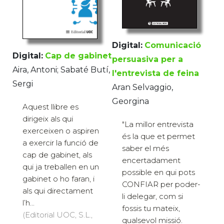
Digital:
Comunicació
Digital:
Cap de gabinet
persuasiva per a
Aira, Antoni; Sabaté Butí,
l'entrevista de feina
Sergi
Aran Selvaggio,
Georgina
Aquest llibre es
dirigeix als qui
"La millor entrevista
exerceixen o aspiren
és la que et permet
a exercir la funció de
saber el més
cap de gabinet, als
encertadament
qui ja treballen en un
possible en qui pots
gabinet o ho faran, i
CONFIAR per poder-
als qui directament
li delegar, com si
l’h...
fossis tu mateix,
(Editorial UOC, S.L.,
qualsevol missió.