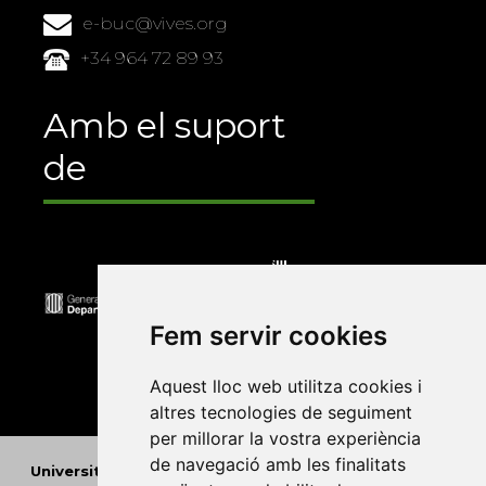
e-buc@vives.org
+34 964 72 89 93
Amb el suport
de
Fem servir cookies
Aquest lloc web utilitza cookies i
altres tecnologies de seguiment
per millorar la vostra experiència
de navegació amb les finalitats
Universitat Abat Oliba CEU
•
Universitat d'Alacant
•