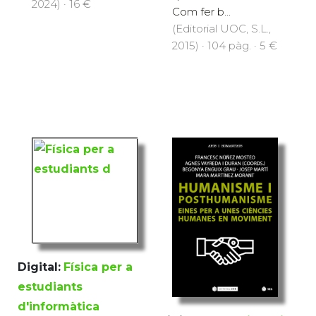
2024) · 16 €
Com fer b...
(Editorial UOC, S.L.,
2015) · 104 pàg. · 5 €
Digital:
Física per a
estudiants
d'informàtica