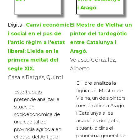
Digital:
Canvi econòmic
El Mestre de Vielha: un
i social en el pas de
pintor del tardogòtic
l'antic règim a l'estat
entre Catalunya i
liberal: Lleida en la
Aragó.
primera meitat del
Velasco Gónzalez,
segle XIX.
Alberto
Casals Bergés, Quintí
El llibre analitza la
figura del Mestre de
Este trabajo
Vielha, un dels pintors
pretende analizar la
més prolífics a Aragó
situación
i Catalunya a les
socioeconómica de
acaballes del gòtic,
una capital de
situant-lo dins el
provincia agrícola en
panorama general de
el paso del Antiguo