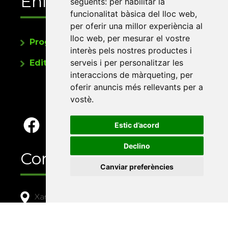
Enllaços
següents:
per habilitar la
funcionalitat bàsica del lloc web
,
per oferir una millor experiència al
lloc web
,
per mesurar el vostre
Programa de publicacions
interès pels nostres productes i
serveis i per personalitzar les
Editorials universitàries a Twitter
interaccions de màrqueting
,
per
oferir anuncis més rellevants per a
vostè
.
Estic d’acord
Declino
Contacte
Canviar preferències
Xarxa Vives d'Universitats
Edifici Àgora