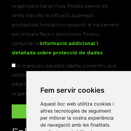
organitza la Xarxa Vives. Podeu exercir els
drets d’accés, rectificació, supressió,
portabilitat, limitació o oposició al tractament
per mitjans físics o electrònics. Podeu
consultar la
informació addicional i
detallada sobre protecció de dades
.
Si marqueu aquesta casella, consentiu que
utilitzem les vostres dades per a enviar-vos
informació sobre els actes i activitats que
Fem servir cookies
organitza la Xarxa Vives.
Aquest lloc web utilitza cookies i
altres tecnologies de seguiment
per millorar la vostra experiència
de navegació amb les finalitats