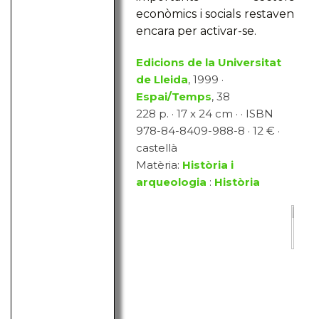
econòmics i socials restaven
encara per activar-se.
Edicions de la Universitat
de Lleida
, 1999 ·
Espai/Temps
, 38
228 p. · 17 x 24 cm · · ISBN
978-84-8409-988-8 · 12 € ·
castellà
Matèria:
Història i
arqueologia
:
Història