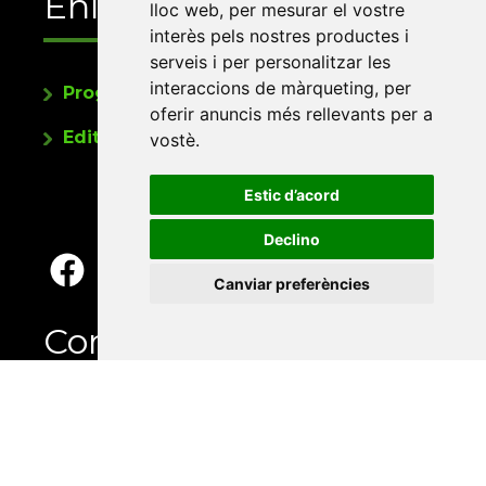
Enllaços
lloc web
,
per mesurar el vostre
interès pels nostres productes i
serveis i per personalitzar les
interaccions de màrqueting
,
per
Programa de publicacions
oferir anuncis més rellevants per a
Editorials universitàries a Twitter
vostè
.
Estic d’acord
Declino
Canviar preferències
Contacte
Xarxa Vives d'Universitats
Edifici Àgora