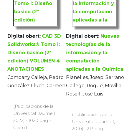
Digital obert:
CAD 3D
Digital obert:
Nuevas
Solidworks® Tomo I:
tecnologías de la
Diseño básico (2ª
información y la
edición) VOLUMEN 4
computación
ANOTACIONES
aplicadas a la Química
Company Calleja, Pedro;
Planelles, Josep; Serrano
González Lluch, Carmen
Gallego, Roque; Movilla
Rosell, José Luis
(Publicacions de la
Universitat Jaume I,
(Publicacions de la
2022) · 1020 pàg. ·
Universitat Jaume I,
Gratuït
2010) · 213 pàg. ·