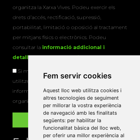
organitza la Xarxa Vives. Podeu exercir els
drets d’accés, rectificació, supressió,
portabilitat, limitació o oposició al tractament
per mitjans físics o electrònics. Podeu
consultar la
informació addicional i
detallada sobre protecció de dades
.
Si marqueu aquesta casella, consentiu que
Fem servir cookies
utilitzem les vostres dades per a enviar-vos
Aquest lloc web utilitza cookies i
informació sobre els actes i activitats que
altres tecnologies de seguiment
organitza la Xarxa Vives.
per millorar la vostra experiència
de navegació amb les finalitats
següents:
per habilitar la
funcionalitat bàsica del lloc web
,
per oferir una millor experiència al