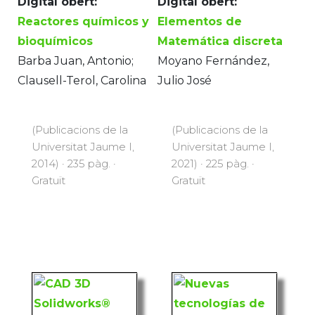
Digital obert:
Digital obert:
Reactores químicos y
Elementos de
bioquímicos
Matemática discreta
Barba Juan, Antonio;
Moyano Fernández,
Clausell-Terol, Carolina
Julio José
(Publicacions de la
(Publicacions de la
Universitat Jaume I,
Universitat Jaume I,
2014) · 235 pàg. ·
2021) · 225 pàg. ·
Gratuït
Gratuït