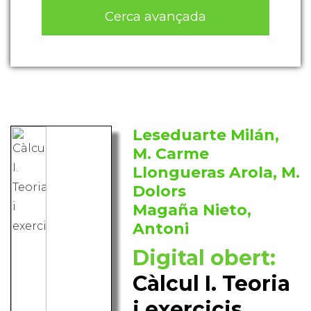
Cerca avançada
Leseduarte Milán,
M. Carme
Llongueras Arola, M.
Dolors
Magaña Nieto,
Antoni
Digital obert:
Càlcul I. Teoria
i exercicis