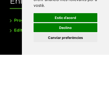
Enllaços
vostè
.
Estic d’acord
Programa de publicacions
Declino
Editorials universitàries a Twitter
Canviar preferències
Contacte
Xarxa Vives d'Universitats
Edifici Àgora