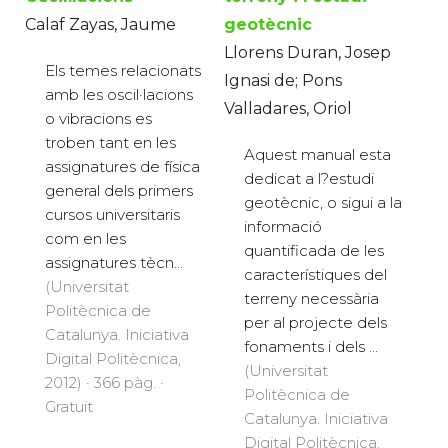
Calaf Zayas, Jaume
geotècnic
Llorens Duran, Josep
Els temes relacionats
Ignasi de; Pons
amb les oscil·lacions
Valladares, Oriol
o vibracions es
troben tant en les
Aquest manual esta
assignatures de física
dedicat a l?estudi
general dels primers
geotècnic, o sigui a la
cursos universitaris
informació
com en les
quantificada de les
assignatures tècn...
característiques del
(Universitat
terreny necessària
Politècnica de
per al projecte dels
Catalunya. Iniciativa
fonaments i dels ...
Digital Politècnica,
(Universitat
2012) · 366 pàg. ·
Politècnica de
Gratuït
Catalunya. Iniciativa
Digital Politècnica,