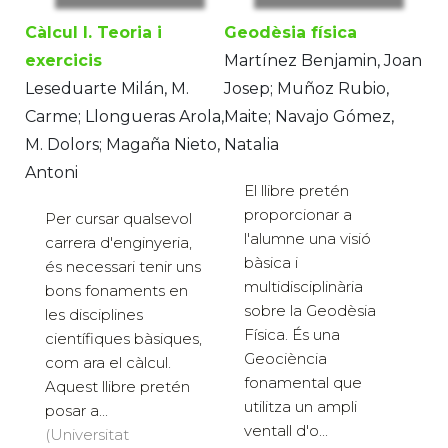
Càlcul I. Teoria i
Geodèsia física
exercicis
Martínez Benjamin, Joan
Leseduarte Milán, M.
Josep; Muñoz Rubio,
Carme; Llongueras Arola,
Maite; Navajo Gómez,
M. Dolors; Magaña Nieto,
Natalia
Antoni
El llibre pretén
proporcionar a
Per cursar qualsevol
l'alumne una visió
carrera d'enginyeria,
bàsica i
és necessari tenir uns
multidisciplinària
bons fonaments en
sobre la Geodèsia
les disciplines
Física. És una
científiques bàsiques,
Geociència
com ara el càlcul.
fonamental que
Aquest llibre pretén
utilitza un ampli
posar a...
ventall d'o...
(Universitat