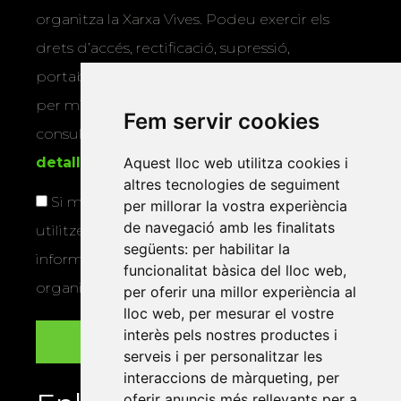
organitza la Xarxa Vives. Podeu exercir els
drets d’accés, rectificació, supressió,
portabilitat, limitació o oposició al tractament
per mitjans físics o electrònics. Podeu
Fem servir cookies
consultar la
informació addicional i
detallada sobre protecció de dades
.
Aquest lloc web utilitza cookies i
altres tecnologies de seguiment
Si marqueu aquesta casella, consentiu que
per millorar la vostra experiència
de navegació amb les finalitats
utilitzem les vostres dades per a enviar-vos
següents:
per habilitar la
informació sobre els actes i activitats que
funcionalitat bàsica del lloc web
,
organitza la Xarxa Vives.
per oferir una millor experiència al
lloc web
,
per mesurar el vostre
interès pels nostres productes i
serveis i per personalitzar les
interaccions de màrqueting
,
per
oferir anuncis més rellevants per a