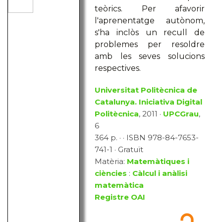
teòrics. Per afavorir
l'aprenentatge autònom,
s'ha inclòs un recull de
problemes per resoldre
amb les seves solucions
respectives.
Universitat Politècnica de
Catalunya. Iniciativa Digital
Politècnica
, 2011 ·
UPCGrau
,
6
364 p. · · ISBN 978-84-7653-
741-1 · Gratuït
Matèria:
Matemàtiques i
ciències
:
Càlcul i anàlisi
matemàtica
Registre OAI