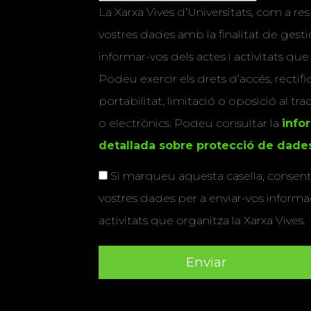
La Xarxa Vives d’Universitats, com a res
vostres dades amb la finalitat de gestio
informar-vos dels actes i activitats que
Podeu exercir els drets d’accés, rectifi
portabilitat, limitació o oposició al tr
o electrònics. Podeu consultar la
info
detallada sobre protecció de dade
Si marqueu aquesta casella, consenti
vostres dades per a enviar-vos informac
activitats que organitza la Xarxa Vives.