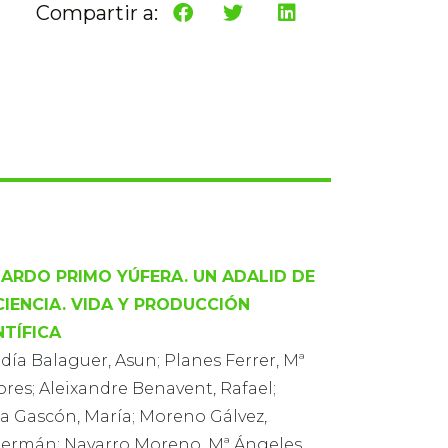
Compartir a:
ARDO PRIMO YÚFERA. UN ADALID DE
CIENCIA. VIDA Y PRODUCCIÓN
NTÍFICA
ía Balaguer, Asun; Planes Ferrer, Mª
res; Aleixandre Benavent, Rafael;
la Gascón, María; Moreno Gálvez,
Germán; Navarro Moreno, Mª Ángeles