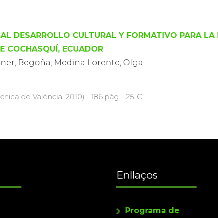
AL DESARROLLO CULTURAL Y FORMATIVO PARA LA P
DE COCHASQUÍ, ECUADOR
iner, Begoña; Medina Lorente, Olga
ècnica de València, 2010) · 186 pàg. · 25 €
Enllaços
Programa de