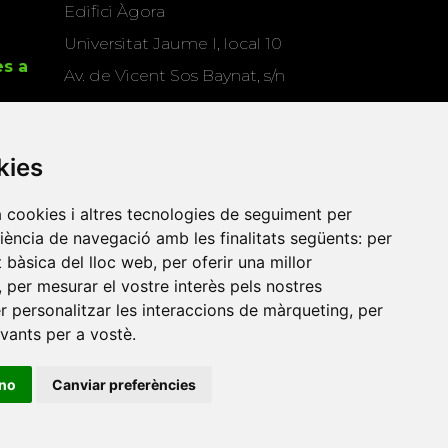
Edifici Àgora
Universitat Jaume I, local 10
es a
Av. de Vicent Sos Baynat, s/n
12071 Castelló de la Plana
e-buc@vives.org
kies
+34 964 72 89 93
a cookies i altres tecnologies de seguiment per
Amb el suport
riència de navegació amb les finalitats següents:
per
de
at bàsica del lloc web
,
per oferir una millor
,
per mesurar el vostre interès pels nostres
er personalitzar les interaccions de màrqueting
,
per
evants per a vostè
.
ino
Canviar preferències