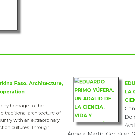
rkina Faso. Architecture,
EDU
operation
LA 
CIE
o pay homage to the
Gand
d traditional architecture of
Dolo
ountry with an extraordinary
Aya
ction cultures. Through
Ángela; Martín González, 