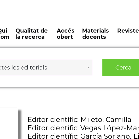
Qui
Qualitat de
Accés
Materials
Reviste
som
la recerca
obert
docents
Cerca
tes les editorials
Editor científic: Mileto, Camilla
Editor científic: Vegas López-M
Editor científic: García Soriano, L