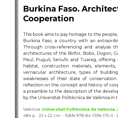
Burkina Faso. Architec
Cooperation
This book aims to pay homage to the people, 
Burkina Faso, a country with an extraordi
Through cross-referencing and analysis t
architectures of the Birifor, Bobo, Dogon, Ga
Peul, Puguli, Senufo and Tuareg, offering a 
habitat, construction materials, elements
vernacular architecture, types of buildin
weaknesses of their state of conservation
reflection on the concept and history of coo
a preamble to the description of the devel
by the Universitat Politècnica de València in 
Valencia:
Universitat Politècnica de València
,
484 p. · 22 x 22 cm · · ISBN 978-84-1396-175-0 · 