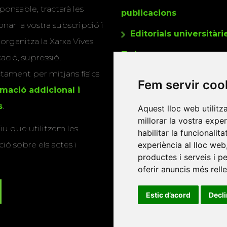
ponsable, tractarà les
publicacions
nar la vostra subscripció i
Editorials universitàri
 organitza la Xarxa Vives.
Twitter
cació, supressió,
actament per mitjans físics
Fem servir coo
rmació addicional i
s
.
Aquest lloc web utilitz
millorar la vostra expe
u que utilitzem les
habilitar la funcionalit
experiència al lloc web
ió sobre els actes i
productes i serveis i p
oferir anuncis més rell
Estic d’acord
Decl