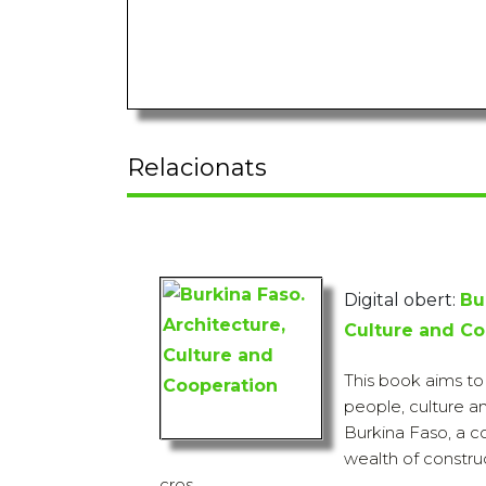
Relacionats
Digital obert:
Bu
Culture and Co
This book aims t
people, culture an
Burkina Faso, a c
wealth of constru
cros...