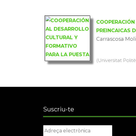
COOPERACIÓN 
PREINCAICAS 
Carrascosa Mol
(Universitat Polit
Suscriu-te