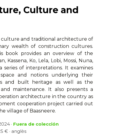
ture, Culture and
culture and traditional architecture of
nary wealth of construction cultures.
his book provides an overview of the
n, Kassena, Ko, Lela, Lobi, Mossi, Nuna,
series of interpretations. It examines
, space and notions underlying their
gs and built heritage as well as the
 and maintenance. It also presents a
peration architecture in the country as
opment cooperation project carried out
the village of Baasneere.
 2024 ·
Fuera de colección
25 € · anglès