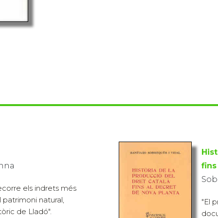
Hist
Anna
fin
Sob
i recorre els indrets més
 patrimoni natural,
"El 
tòric de Lladó".
docu