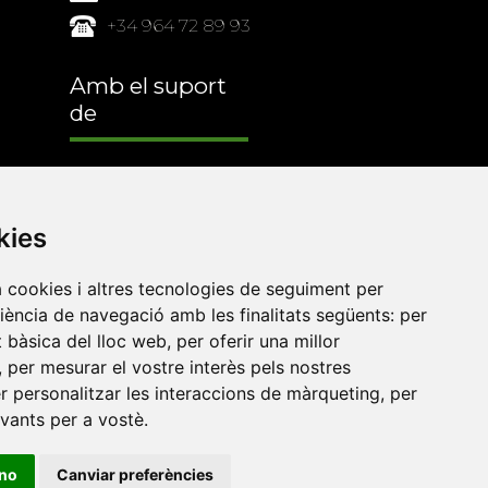
+34 964 72 89 93
Amb el suport
de
kies
a cookies i altres tecnologies de seguiment per
riència de navegació amb les finalitats següents:
per
at bàsica del lloc web
,
per oferir una millor
,
per mesurar el vostre interès pels nostres
er personalitzar les interaccions de màrqueting
,
per
evants per a vostè
.
•
Universitat de Barcelona
•
Universitat CEU Cardenal
ino
Canviar preferències
itat Jaume I
•
Universitat de Lleida
•
Universitat Miguel