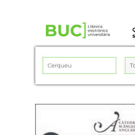
Actualitza les preferències de les cookies
To