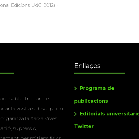
rona. Edicions UdG, 2012) ·
Enllaços
Programa de
ponsable, tractarà les
publicacions
nar la vostra subscripció i
Editorials universitàri
 organitza la Xarxa Vives.
Twitter
cació, supressió,
actament per mitjans físics