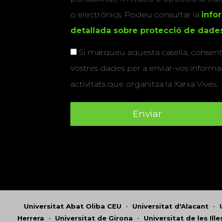
o electrònics. Podeu consultar la
info
detallada sobre protecció de dade
Si marqueu aquesta casella, consenti
vostres dades per a enviar-vos informac
activitats que organitza la Xarxa Vives.
Universitat Abat Oliba CEU
•
Universitat d'Alacant
•
Herrera
•
Universitat de Girona
•
Universitat de les Ill