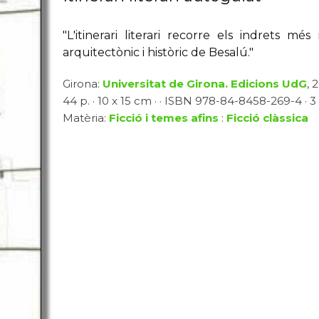
"L'itinerari literari recorre els indrets mé
arquitectònic i històric de Besalú."
Girona:
Universitat de Girona. Edicions UdG
, 
44 p. · 10 x 15 cm · · ISBN 978-84-8458-269-4 · 3
Matèria:
Ficció i temes afins
:
Ficció clàssica