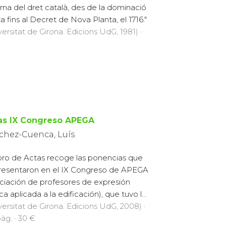
rna del dret català, des de la dominació
ça fins al Decret de Nova Planta, el 1716."
versitat de Girona. Edicions UdG, 1981) ·
as IX Congreso APEGA
chez-Cuenca, Luís
libro de Actas recoge las ponencias que
resentaron en el IX Congreso de APEGA
ciación de profesores de expresión
ca aplicada a la edificación), que tuvo l...
versitat de Girona. Edicions UdG, 2008) ·
pàg. · 30 €