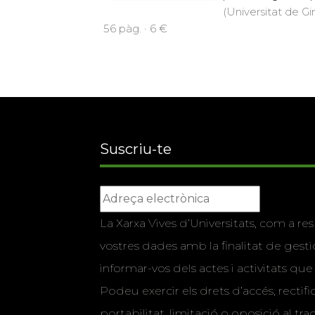
(Universitat de Gi
56 pàg. · 6 €
Suscriu-te
La Xarxa Vives d’Universitats, com a res
vostres dades amb la finalitat de gestio
informar-vos dels actes i activitats que
Podeu exercir els drets d’accés, rectifi
portabilitat, limitació o oposició al tr