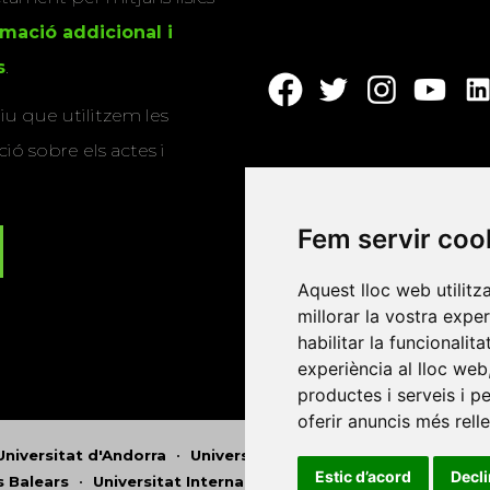
rmació addicional i
s
.
u que utilitzem les
ió sobre els actes i
Fem servir coo
Aquest lloc web utilitz
millorar la vostra expe
habilitar la funcionalit
experiència al lloc web
productes i serveis i p
oferir anuncis més rell
Universitat d'Andorra
•
Universitat Autònoma de Barcelona
Estic d’acord
Decl
es Balears
•
Universitat Internacional de Catalunya
•
Univers