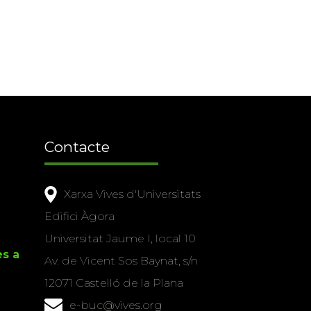
Contacte
Xarxa Vives d'Universitats
Edifici Àgora
Universitat Jaume I, local 10
es a
Av. de Vicent Sos Baynat, s/n
12071 Castelló de la Plana
e-buc@vives.org