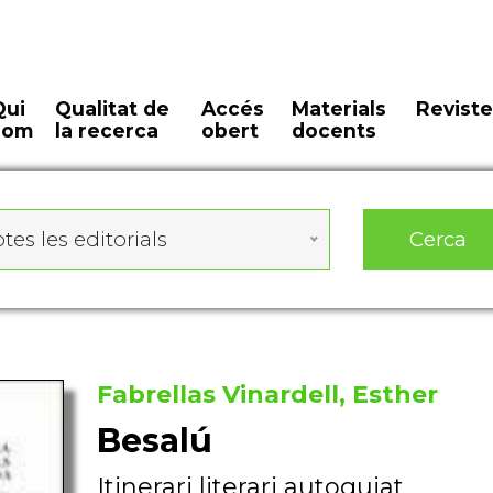
Qui
Qualitat de
Accés
Materials
Reviste
som
la recerca
obert
docents
Cerca
tes les editorials
Fabrellas Vinardell, Esther
Besalú
Itinerari literari autoguiat