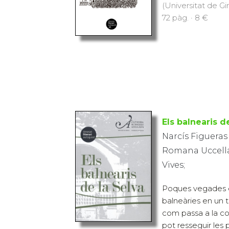
(Universitat de Gi
72 pàg. · 8 €
Els balnearis d
Narcís Figueras
Romana Uccella
Vives;
Poques vegades e
balneàries en un t
com passa a la co
pot resseguir les p