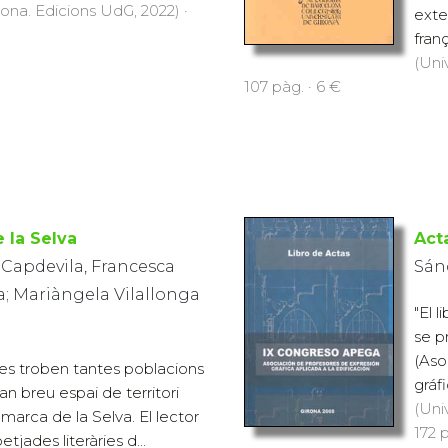
rona. Edicions UdG, 2022) ·
exte
fran
(Uni
107 pàg. · 6 €
e la Selva
Act
 Capdevila, Francesca
Sán
; Mariàngela Vilallonga
"El 
se p
(Aso
s troben tantes poblacions
gráfi
an breu espai de territori
(Uni
marca de la Selva. El lector
172 
etjades literàries d...