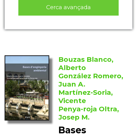
Cerca avançada
Bouzas Blanco,
Alberto
González Romero,
Juan A.
Martínez-Soria,
Vicente
Penya-roja Oltra,
Josep M.
Bases