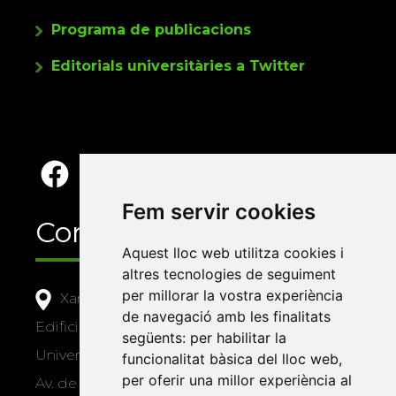
Programa de publicacions
Editorials universitàries a Twitter
Fem servir cookies
Contacte
Aquest lloc web utilitza cookies i
altres tecnologies de seguiment
per millorar la vostra experiència
Xarxa Vives d'Universitats
de navegació amb les finalitats
Edifici Àgora
següents:
per habilitar la
Universitat Jaume I, local 10
funcionalitat bàsica del lloc web
,
per oferir una millor experiència al
Av. de Vicent Sos Baynat, s/n