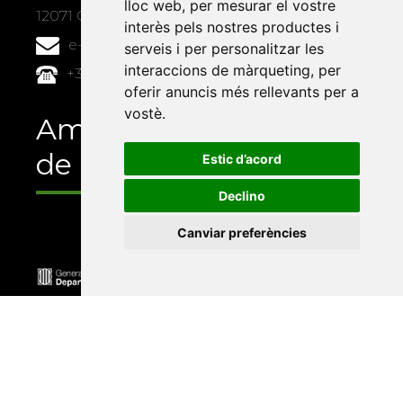
lloc web
,
per mesurar el vostre
12071 Castelló de la Plana
interès pels nostres productes i
e-buc@vives.org
serveis i per personalitzar les
interaccions de màrqueting
,
per
+34 964 72 89 93
oferir anuncis més rellevants per a
vostè
.
Amb el suport
de
Estic d’acord
Declino
Canviar preferències