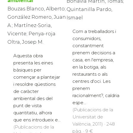
ambiental
Bonavía Martín, Tomás;
Bouzas Blanco, Alberto;
Quintanilla Pardo,
González Romero, Juan
Ismael
A.; Martínez-Soria,
Com a treballadors i
Vicente; Penya-roja
consumidors,
Oltra, Josep M.
constantment
prenem decisions a
Aquesta obra
casa, en l'empresa,
presenta les eines
en la botiga, als
bàsiques per
restaurants o als
començar a plantejar
centres d'oci. Les
i resoldre qüestions
prenem
de caràcter
racionalment?, caldria
ambiental des del
espe...
punt de vista
(Publicacions de la
quantitatiu, alhora
Universitat de
que ens introdueix e...
València, 2011) · 248
(Publicacions de la
pàg. · 9 €