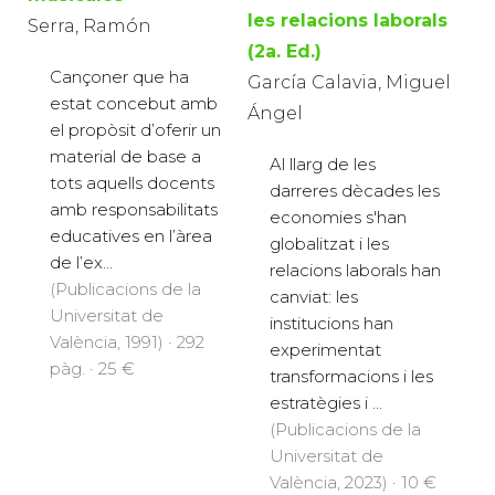
les relacions laborals
Serra, Ramón
(2a. Ed.)
Cançoner que ha
García Calavia, Miguel
estat concebut amb
Ángel
el propòsit d’oferir un
material de base a
Al llarg de les
tots aquells docents
darreres dècades les
amb responsabilitats
economies s'han
educatives en l’àrea
globalitzat i les
de l’ex...
relacions laborals han
(Publicacions de la
canviat: les
Universitat de
institucions han
València, 1991) · 292
experimentat
pàg. · 25 €
transformacions i les
estratègies i ...
(Publicacions de la
Universitat de
València, 2023) · 10 €