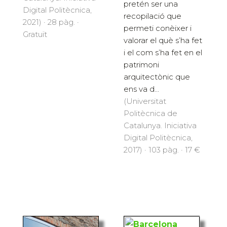
pretén ser una
Digital Politècnica,
recopilació que
2021) · 28 pàg. ·
permeti conèixer i
Gratuït
valorar el què s’ha fet
i el com s’ha fet en el
patrimoni
arquitectònic que
ens va d...
(Universitat
Politècnica de
Catalunya. Iniciativa
Digital Politècnica,
2017) · 103 pàg. · 17 €