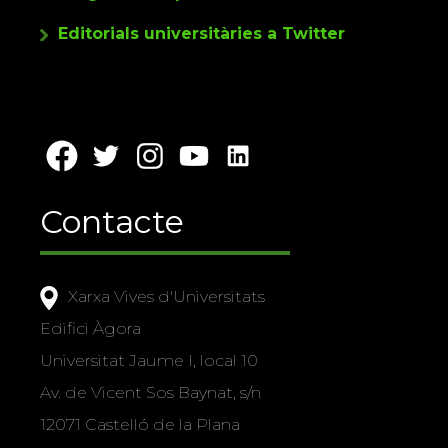
Editorials universitàries a Twitter
Contacte
Xarxa Vives d'Universitats
Edifici Àgora
Universitat Jaume I, local 10
Av. de Vicent Sos Baynat, s/n
12071 Castelló de la Plana