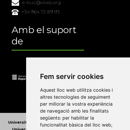
e-buc@vives.org
+34 964 72 89 93
Amb el suport
de
Fem servir cookies
Aquest lloc web utilitza cookies i
altres tecnologies de seguiment
per millorar la vostra experiència
de navegació amb les finalitats
següents:
per habilitar la
Universitat Abat Oliba CEU
•
Universitat d'Alacant
•
funcionalitat bàsica del lloc web
,
Universitat d'Andorra
•
Universitat Autònoma de