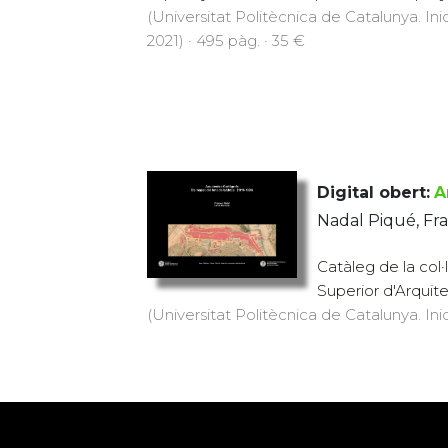
(Universitat Politècnica de Catalunya. Inic
2021) · 495 pàg. · 35 €
Digital obert:
A
Nadal Piqué, Fra
Catàleg de la col·
Superior d'Arquite
(Universitat Politècnica de Catalunya. Inici