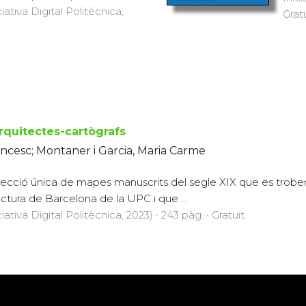
iativa Digital Politècnica,
Grat
rquitectes-cartògrafs
ncesc; Montaner i Garcia, Maria Carme
lecció única de mapes manuscrits del segle XIX que es troben a
ctura de Barcelona de la UPC i que ...
ativa Digital Politècnica, 2023) · 243 pàg. · Gratuït