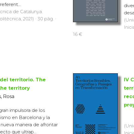
eferent...
dive
ècnica de Catalunya.
desar
olitècnica, 2021) · 30 pàg. ·
(Uni
Inici
16 €
del territorio. The
IV 
the territory
ter
, Rosa
rec
pro
gran impulsora de los
jismo en Barcelona y la
 nueva manera de afrontar
(Uni
cto que ultrap...
Inici