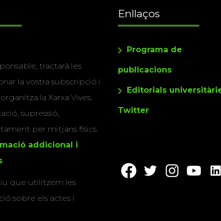
Enllaços
Programa de
ponsable, tractarà les
publicacions
nar la vostra subscripció i
Editorials universitàri
 organitza la Xarxa Vives.
Twitter
cació, supressió,
actament per mitjans físics
rmació addicional i
s
.
u que utilitzem les
ió sobre els actes i