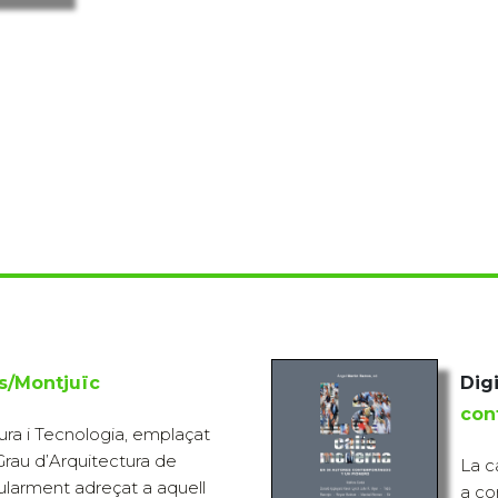
ts/Montjuïc
Digi
con
tura i Tecnologia, emplaçat
 Grau d’Arquitectura de
La c
cularment adreçat a aquell
a co