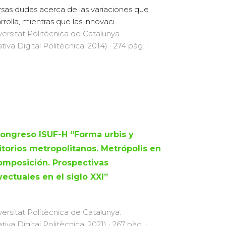
rsas dudas acerca de las variaciones que
rolla, mientras que las innovaci...
versitat Politècnica de Catalunya.
ativa Digital Politècnica, 2014) · 274 pàg. ·
Congreso ISUF-H “Forma urbis y
ritorios metropolitanos. Metrópolis en
omposición. Prospectivas
yectuales en el siglo XXI”
versitat Politècnica de Catalunya.
ativa Digital Politècnica, 2021) · 267 pàg. ·