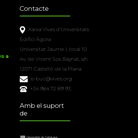
Contacte
Xarxa Vives d'Universitats
Edifici Àgora
Universitat Jaume I, local 10
es a
Av. de Vicent Sos Baynat, s/n
12071 Castelló de la Plana
e-buc@vives.org
+34 964 72 89 93
Amb el suport
de