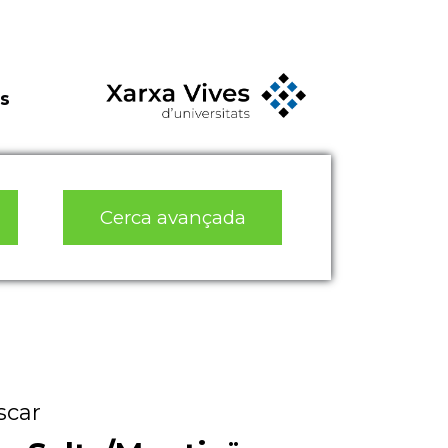
s
Cerca avançada
scar