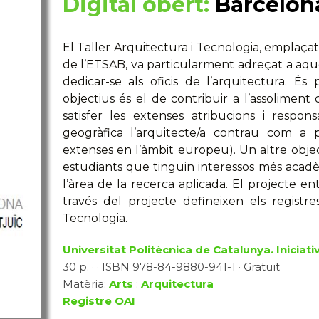
Digital obert:
Barcelona
El Taller Arquitectura i Tecnologia, emplaçat
de l’ETSAB, va particularment adreçat a aq
dedicar-se als oficis de l’arquitectura. É
objectius és el de contribuir a l’assoliment
satisfer les extenses atribucions i respon
geogràfica l’arquitecte/a contrau com a 
extenses en l’àmbit europeu). Un altre objecti
estudiants que tinguin interessos més acadèmi
l’àrea de la recerca aplicada. El projecte en
través del projecte defineixen els registr
Tecnologia.
Universitat Politècnica de Catalunya. Iniciativ
30 p. · · ISBN 978-84-9880-941-1 · Gratuït
Matèria:
Arts
:
Arquitectura
Registre OAI