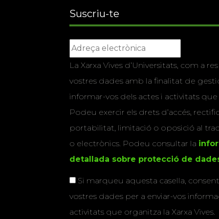
Suscriu-te
La Xarxa Vives d’Universitats, com a res
vostres dades amb la finalitat de gestio
informar-vos dels actes i activitats que
Podeu exercir els drets d’accés, rectifi
portabilitat, limitació o oposició al tr
o electrònics. Podeu consultar la
info
detallada sobre protecció de dade
Si marqueu aquesta casella, consenti
vostres dades per a enviar-vos informac
activitats que organitza la Xarxa Vives.