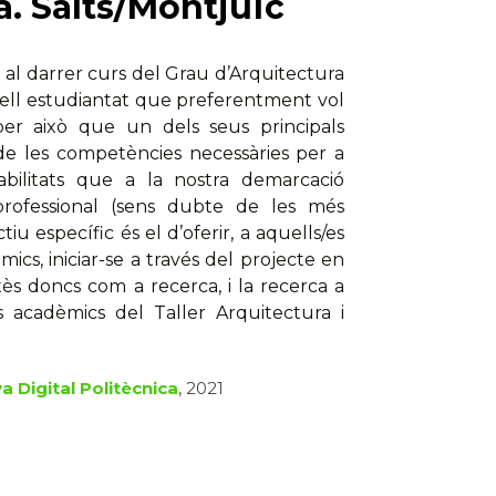
. Salts/Montjuïc
 al darrer curs del Grau d’Arquitectura
uell estudiantat que preferentment vol
s per això que un dels seus principals
 de les competències necessàries per a
sabilitats que a la nostra demarcació
professional (sens dubte de les més
u específic és el d’oferir, a aquells/es
cs, iniciar-se a través del projecte en
tès doncs com a recerca, i la recerca a
es acadèmics del Taller Arquitectura i
a Digital Politècnica
, 2021