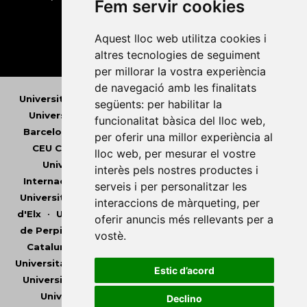
Fem servir cookies
Aquest lloc web utilitza cookies i
altres tecnologies de seguiment
per millorar la vostra experiència
de navegació amb les finalitats
Universitat Abat Oliba CEU
•
Universitat d'Alacant
•
següents:
per habilitar la
Universitat d'Andorra
•
Universitat Autònoma de
funcionalitat bàsica del lloc web
,
Barcelona
•
Universitat de Barcelona
•
Universitat
per oferir una millor experiència al
CEU Cardenal Herrera
•
Universitat de Girona
•
lloc web
,
per mesurar el vostre
Universitat de les Illes Balears
•
Universitat
interès pels nostres productes i
Internacional de Catalunya
•
Universitat Jaume I
•
serveis i per personalitzar les
Universitat de Lleida
•
Universitat Miguel Hernández
interaccions de màrqueting
,
per
d'Elx
•
Universitat Oberta de Catalunya
•
Universitat
oferir anuncis més rellevants per a
de Perpinyà Via Domitia
•
Universitat Politècnica de
vostè
.
Catalunya
•
Universitat Politècnica de València
•
Universitat Pompeu Fabra
•
Universitat Ramon Llull
•
Estic d’acord
Universitat Rovira i Virgili
•
Universitat de Sàsser
•
Universitat de València
•
Universitat de Vic -
Declino