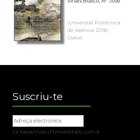
Viñals Blasco, Mª José
(Universitat Politècnica
de València, 2018) ·
Gratuït
Suscriu-te
La Xarxa Vives d’Universitats, com a