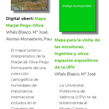
Digital obert:
Mapa
Marjal Pego-Oliva
Viñals Blasco, Mª José;
Alonso-Monasterio, Pau
Mapa para la visita de
las esculturas,
El mapa turístico-
ingenios y otros
interpretativo de la
espacios expositivos
Marjal de Oliva-Pego
de la UPV
forma parte de una
colección
Viñals Blasco, Mª José
cartográfica de
La Universitat
humedales de
Politècnica de
importancia
València (UPV) te da
internacional
la bienvenida al
incluidos en el
Museu Campus
Convenio de ...