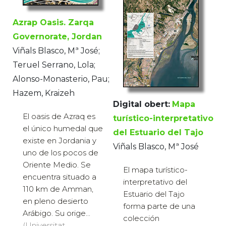
Azrap Oasis. Zarqa
Governorate, Jordan
Viñals Blasco, Mª José;
Teruel Serrano, Lola;
Alonso-Monasterio, Pau;
Hazem, Kraizeh
Digital obert:
Mapa
El oasis de Azraq es
turístico-interpretativo
el único humedal que
del Estuario del Tajo
existe en Jordania y
Viñals Blasco, Mª José
uno de los pocos de
Oriente Medio. Se
El mapa turístico-
encuentra situado a
interpretativo del
110 km de Amman,
Estuario del Tajo
en pleno desierto
forma parte de una
Arábigo. Su orige...
colección
(Universitat