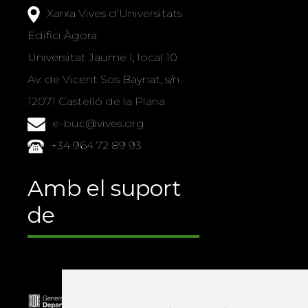
Xarxa Vives d'Universitats
Edifici Àgora
Universitat Jaume I, local 10
Av. de Vicent Sos Baynat, s/n
12071 Castelló de la Plana
e-buc@vives.org
+34 964 72 89 93
Amb el suport
de