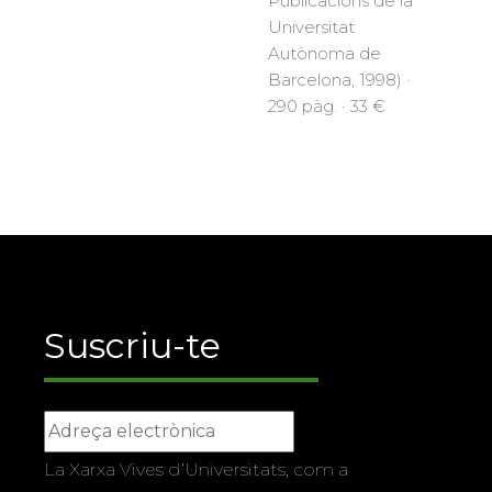
Publicacions de la
Universitat
Autònoma de
Barcelona, 1998) ·
290 pàg. · 33 €
Suscriu-te
La Xarxa Vives d’Universitats, com a