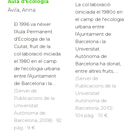
Aula d'Ecologia
La col·laboració
Àvila, Anna
óiniciada el 1980ó en
el camp de l'ecologia
El 1996 va néixer
urbana entre
l'Aula Permanent
l'Ajuntament de
d'Ecologia de la
Barcelona i la
Ciutat, fruit de la
Universitat
col·laboració iniciada
Autònoma de
el 1980 en el camp
Barcelona ha donat,
de l'ecologia urbana
entre altres fruits, ...
entre l'Ajuntament
(Servei de
de Barcelona i la ...
Publicacions de la
(Servei de
Universitat
Publicacions de la
Autònoma de
Universitat
Barcelona, 2010) ·
Autònoma de
104 pàg. · 10 €
Barcelona, 2008) · 92
pàg. · 9 €