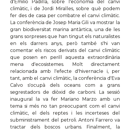
d'Emilio Padilla, sobre l'economia del canvi
climàtic, i de Jordi Miralles, sobre què podem
fer des de casa per combatre el canvi climàtic.
La conferència de Josep Maria Gili va mostrar la
gran biodiversitat marina antàrtica, una de les
grans sorpreses que han tingut els naturalistes
en els darrers anys, però també s'hi van
comentar els riscos derivats del canvi climàtic
que posen en perill aquesta extraordinària
mena d'ecosistemes. Molt directament
relacionada amb l'efecte d'hivernacle i, per
tant, amb el canvi climàtic, la conferència d'Eva
Calvo s'ocupà dels oceans com a grans
segrestadors de diòxid de carboni. La sessió
inaugural la va fer Mariano Marzo amb un
tema si més no tan preocupant com el canvi
climàtic, el dels reptes i les incerteses del
subministrament del petroli. Antoni Farrero va
tractar dels boscos urbans. Finalment, la