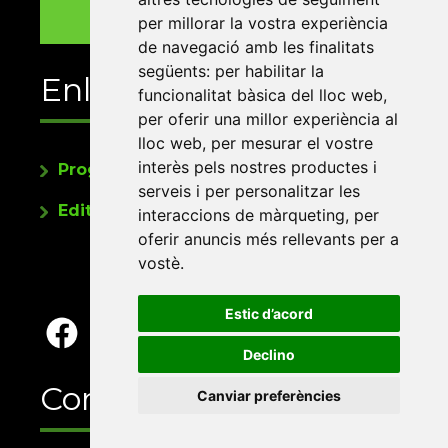
per millorar la vostra experiència
de navegació amb les finalitats
següents:
per habilitar la
Enllaços
funcionalitat bàsica del lloc web
,
per oferir una millor experiència al
lloc web
,
per mesurar el vostre
interès pels nostres productes i
Programa de publicacions
serveis i per personalitzar les
Editorials universitàries a Twitter
interaccions de màrqueting
,
per
oferir anuncis més rellevants per a
vostè
.
Estic d’acord
Declino
Contacte
Canviar preferències