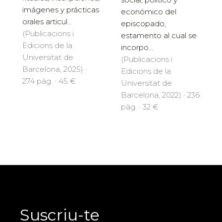
imágenes y prácticas
económico del
orales articul...
episcopado,
(Publicacions i
estamento al cual se
Edicions de la
incorpo...
Universitat de
(Publicacions i
Barcelona, 2025) ·
Edicions de la
274 pàg. · 45 €
Universitat de
Barcelona, 2022) · 236
pàg. · 32 €
Suscriu-te