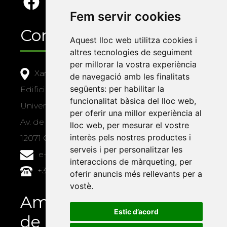
Fem servir cookies
Contacte
Aquest lloc web utilitza cookies i
altres tecnologies de seguiment
per millorar la vostra experiència
Xarxa Vives d'Universitats
de navegació amb les finalitats
següents:
per habilitar la
Edifici Àgora
funcionalitat bàsica del lloc web
,
Universitat Jaume I, local 10
per oferir una millor experiència al
Av. de Vicent Sos Baynat, s/n
lloc web
,
per mesurar el vostre
interès pels nostres productes i
12071 Castelló de la Plana
serveis i per personalitzar les
e-buc@vives.org
interaccions de màrqueting
,
per
+34 964 72 89 93
oferir anuncis més rellevants per a
vostè
.
Amb el suport
Estic d’acord
de