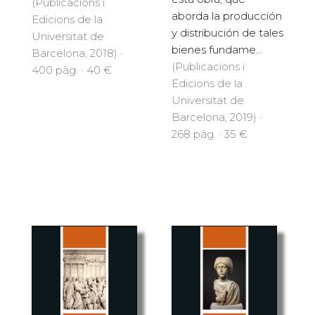
(Publicacions i
aborda la producción
Edicions de la
y distribución de tales
Universitat de
bienes fundame...
Barcelona, 2018) ·
(Publicacions i
400 pàg. · 40 €
Edicions de la
Universitat de
Barcelona, 2019) ·
268 pàg. · 35 €