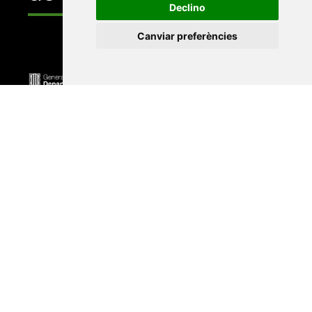
Declino
Canviar preferències
Universitat Abat Oliba CEU
•
Universitat d'Alacant
•
Universitat d'Andorra
•
Universitat Autònoma de
Barcelona
•
Universitat de Barcelona
•
Universitat
CEU Cardenal Herrera
•
Universitat de Girona
•
Universitat de les Illes Balears
•
Universitat
Internacional de Catalunya
•
Universitat Jaume I
•
Universitat de Lleida
•
Universitat Miguel Hernández
d'Elx
•
Universitat Oberta de Catalunya
•
Universitat