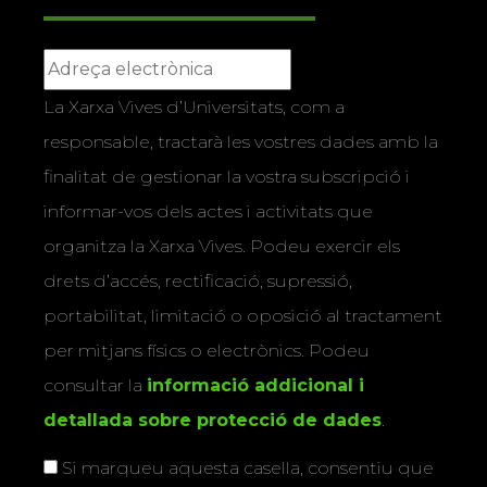
La Xarxa Vives d’Universitats, com a
responsable, tractarà les vostres dades amb la
finalitat de gestionar la vostra subscripció i
informar-vos dels actes i activitats que
organitza la Xarxa Vives. Podeu exercir els
drets d’accés, rectificació, supressió,
portabilitat, limitació o oposició al tractament
per mitjans físics o electrònics. Podeu
consultar la
informació addicional i
detallada sobre protecció de dades
.
Si marqueu aquesta casella, consentiu que